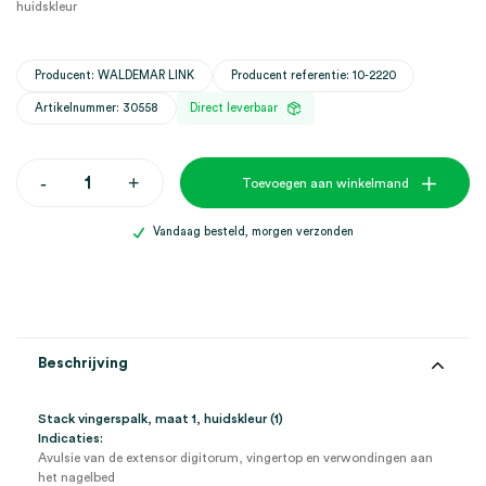
huidskleur
Producent: WALDEMAR LINK
Producent referentie: 10-2220
Artikelnummer: 30558
Direct leverbaar
Stack
-
+
Toevoegen aan winkelmand
vingerspalk,
maat
1,
Vandaag besteld, morgen verzonden
huidskleur
(1)
aantal
Beschrijving
Stack vingerspalk, maat 1, huidskleur (1)
Indicaties:
Avulsie van de extensor digitorum, vingertop en verwondingen aan
het nagelbed