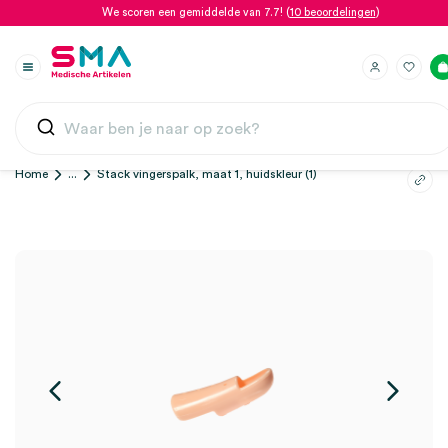
We scoren een gemiddelde van 7.7! (
10 beoordelingen
)
Home
...
Stack vingerspalk, maat 1, huidskleur (1)