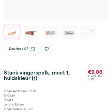
Download QR
€
9.06
Stack vingerspalk, maat 1,
€
10.96
incl.
huidskleur (1)
BTW
Vingerspalk naar Stack
10-2220
Maat 1
Lengte: 5,5 cm
Vingeromtrek: 4,5 cm