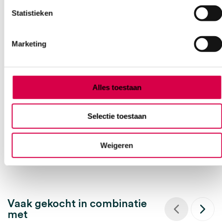
Statistieken
Marketing
Stack vingerspalk, maat 0, huidskleur (1)
WALDEMAR LINK
Alles toestaan
1 stuk, beige, nr. 0
Selectie toestaan
9.06
3 tot 5 werkdagen
10.96
incl. BTW
Weigeren
Vaak gekocht in combinatie
met