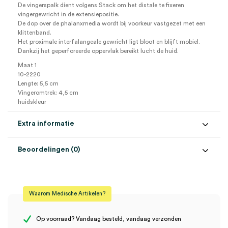
De vingerspalk dient volgens Stack om het distale te fixeren
vingergewricht in de extensiepositie.
De dop over de phalanxmedia wordt bij voorkeur vastgezet met een
klittenband.
Het proximale interfalangeale gewricht ligt bloot en blijft mobiel.
Dankzij het geperforeerde oppervlak bereikt lucht de huid.
Maat 1
10-2220
Lengte: 5,5 cm
Vingeromtrek: 4,5 cm
huidskleur
Extra informatie
Beoordelingen (0)
Aantal
1 stuk
Beoordelingen
Maat
nr. 1
Waarom Medische Artikelen?
Er zijn nog geen beoordelingen.
Op voorraad? Vandaag besteld, vandaag verzonden