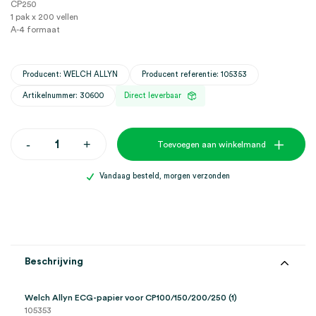
CP250
1 pak x 200 vellen
A-4 formaat
Producent: WELCH ALLYN
Producent referentie: 105353
Artikelnummer: 30600
Direct leverbaar
Welch
-
+
Toevoegen aan winkelmand
Allyn
ECG
papier
Vandaag besteld, morgen verzonden
voor
CP100/150/200/250
(1)
aantal
Beschrijving
Welch Allyn ECG-papier voor CP100/150/200/250 (1)
105353