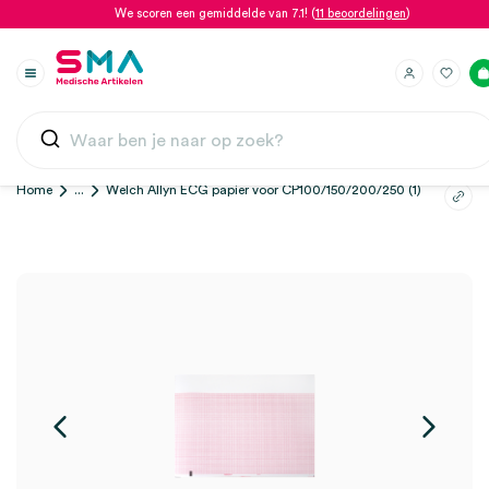
We scoren een gemiddelde van 7.1! (
11 beoordelingen
)
Home
...
Welch Allyn ECG papier voor CP100/150/200/250 (1)