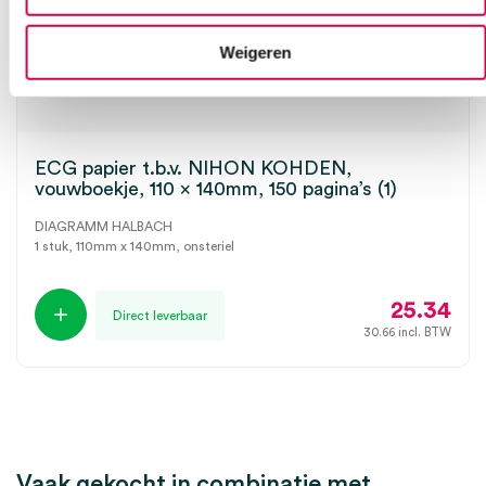
Weigeren
ECG papier t.b.v. NIHON KOHDEN,
vouwboekje, 110 x 140mm, 150 pagina’s (1)
DIAGRAMM HALBACH
1 stuk, 110mm x 140mm, onsteriel
25.34
Direct leverbaar
30.66
incl. BTW
Vaak gekocht in combinatie met