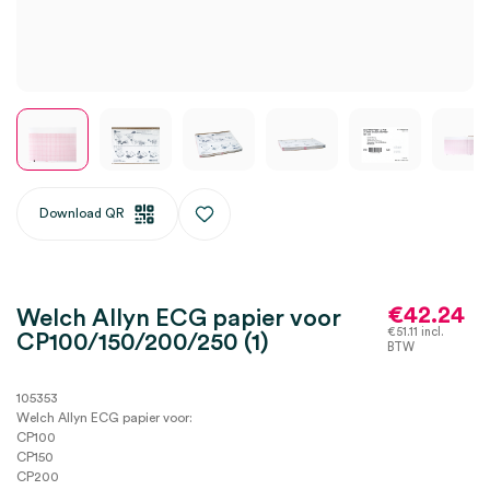
Download QR
€
42.24
Welch Allyn ECG papier voor
€
51.11
incl.
CP100/150/200/250 (1)
BTW
105353
Welch Allyn ECG papier voor:
CP100
CP150
CP200