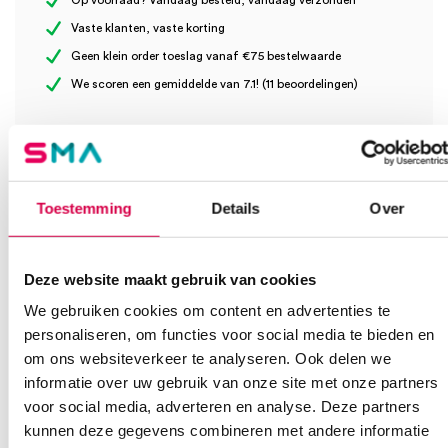
Op voorraad? Vandaag besteld, vandaag verzonden
Vaste klanten, vaste korting
Geen klein order toeslag vanaf €75 bestelwaarde
Wees de eerste om “Welch Allyn ECG papier voor
We scoren een gemiddelde van 7.1! (11 beoordelingen)
CP100/150/200/250 (1)” te beoordelen
Je moet
ingelogd zijn
om een beoordeling te plaatsen.
Klantenservice
Toestemming
Details
Over
Deze website maakt gebruik van cookies
Heb je een vraag?
We gebruiken cookies om content en advertenties te
Anca helpt je!
personaliseren, om functies voor social media te bieden en
om ons websiteverkeer te analyseren. Ook delen we
Vind je antwoord snel en makkelijk op onze klantenservice pagina.
Of contacteer ons via een van de onderstaande opties.
informatie over uw gebruik van onze site met onze partners
Onze klantenservice is bereikbaar van maandag t/m vrijdag van
voor social media, adverteren en analyse. Deze partners
08:30 tot 17:00
kunnen deze gegevens combineren met andere informatie