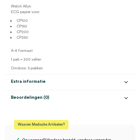
Welch Allyn
ECG papier voor:
CP100
CP150
CP200
CP250
A-4 formaat
1 pak = 200 vellen
Omdoos: 5 pakken
Extra informatie
Beoordelingen (0)
Aantal
1 stuk
Beoordelingen
Afmeting
A4
Waarom Medische Artikelen?
Steriel
onsteriel
Er zijn nog geen beoordelingen.