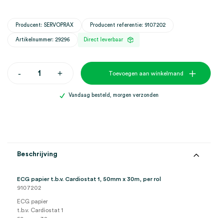
Producent: SERVOPRAX
Producent referentie: 9107202
Artikelnummer: 29296
Direct leverbaar
ECG
-
+
Toevoegen aan winkelmand
papier
t.b.v.
Cardiostat
Vandaag besteld, morgen verzonden
1,
50mm
x
30m
(1)
aantal
Beschrijving
ECG papier t.b.v. Cardiostat 1, 50mm x 30m, per rol
9107202
ECG papier
t.b.v. Cardiostat 1