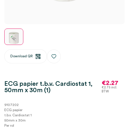
Download QR
€
2.27
ECG papier t.b.v. Cardiostat 1,
€
2.75
incl.
50mm x 30m (1)
BTW
9107202
ECG papier
t.b.v. Cardiostat 1
50mm x 30m
Per rol