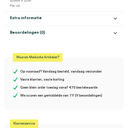
50mm x 30m
Per rol
Extra informatie
Beoordelingen (0)
Aantal
1 stuk
Beoordelingen
Afmeting
50mm x 30m
Waarom Medische Artikelen?
Steriel
onsteriel
Er zijn nog geen beoordelingen.
Op voorraad? Vandaag besteld, vandaag verzonden
Vaste klanten, vaste korting
Geen klein order toeslag vanaf €75 bestelwaarde
Wees de eerste om “ECG papier t.b.v. Cardiostat 1, 50mm x 30m
We scoren een gemiddelde van 7.1! (11 beoordelingen)
(1)” te beoordelen
Je moet
ingelogd zijn
om een beoordeling te plaatsen.
Klantenservice