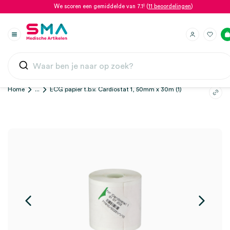
We scoren een gemiddelde van 7.1! (
11 beoordelingen
)
Home
...
ECG papier t.b.v. Cardiostat 1, 50mm x 30m (1)