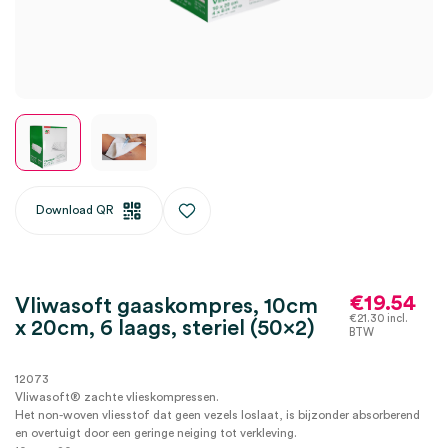
Download QR
€
19.54
Vliwasoft gaaskompres, 10cm
€
21.30
incl.
x 20cm, 6 laags, steriel (50×2)
BTW
12073
Vliwasoft® zachte vlieskompressen.
Het non-woven vliesstof dat geen vezels loslaat, is bijzonder absorberend
en overtuigt door een geringe neiging tot verkleving.