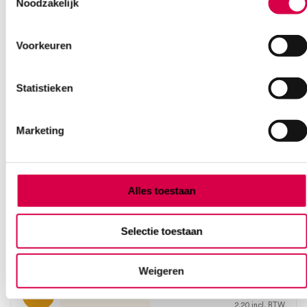
Noodzakelijk
Voorkeuren
Statistieken
Marketing
Alles toestaan
Gazin gaaskompressen, 10cm x 20cm, 8 laags,
steriel (5×2)
Selectie toestaan
LOHMANN
5 x 2 stuks, 10cm x 20cm, steriel
Weigeren
2.02
3 tot 5 werkdagen
2.20
incl. BTW