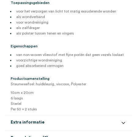
Toepassingsgebieden
voor het verzorgen van licht tot matig exsuderende wonden
als wondverband
voor wondreiniging
als zalfdrager
als polster tussen tenen en vingers
Eigenschappen
van non-woven vliesstof met fijne poriën dat geen vezels loslaat
voorzichtige wondreiniging
goed absorberend vermogen
Productsamenstelling
Steunweefsel: huidkleurig, viscose, Polyester
10cm x 20cm
6 laags
Steriel
Per 50 x 2 stuks
Extra informatie