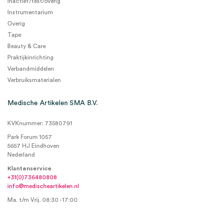
Inactief/test/overig
Instrumentarium
Overig
Tape
Beauty & Care
Praktijkinrichting
Verbandmiddelen
Verbruiksmaterialen
Medische Artikelen SMA B.V.
KVKnummer: 73580791
Park Forum 1057
5657 HJ Eindhoven
Nederland
Klantenservice
+31(0)736480808
info@medischeartikelen.nl
Ma. t/m Vrij. 08:30 - 17:00