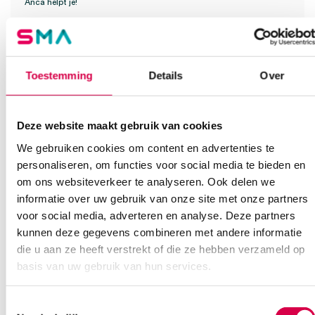
Anca helpt je!
Vind je antwoord snel en makkelijk op onze klantenservice pagina.
Of contacteer ons via een van de onderstaande opties.
Onze klantenservice is bereikbaar van maandag t/m vrijdag van
Toestemming
Details
Over
08:30 tot 17:00
Bel Anca
E-mail Anca
Contactformulier
Deze website maakt gebruik van cookies
We gebruiken cookies om content en advertenties te
personaliseren, om functies voor social media te bieden en
om ons websiteverkeer te analyseren. Ook delen we
informatie over uw gebruik van onze site met onze partners
voor social media, adverteren en analyse. Deze partners
kunnen deze gegevens combineren met andere informatie
Ook interessant
die u aan ze heeft verstrekt of die ze hebben verzameld op
basis van uw gebruik van hun services.
Toestemmingsselectie