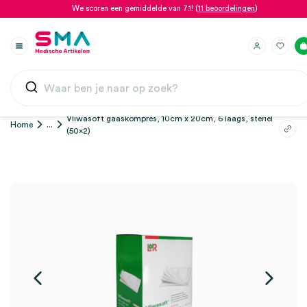
We scoren een gemiddelde van 7.1! (
11 beoordelingen
)
Vliwasoft gaaskompres, 10cm x 20cm, 6 laags, steriel
Home
...
(50×2)