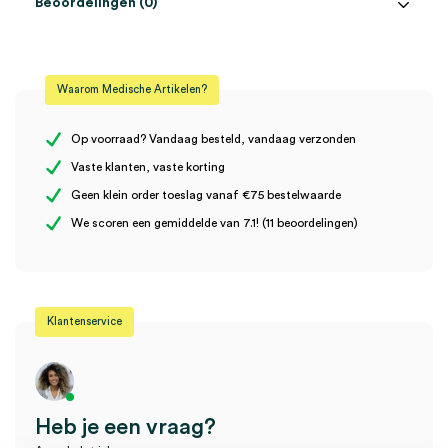
Beoordelingen (0)
Aantal
100 stuks, 50 x 2 stuks
Beoordelingen
Afmeting
10cm x 20cm
Waarom Medische Artikelen?
Steriel
steriel
Er zijn nog geen beoordelingen.
Uitvoering
6 laags
Op voorraad? Vandaag besteld, vandaag verzonden
Vaste klanten, vaste korting
Geen klein order toeslag vanaf €75 bestelwaarde
Wees de eerste om “Vliwasoft gaaskompres, 10cm x 20cm, 6
We scoren een gemiddelde van 7.1! (11 beoordelingen)
laags, steriel (50×2)” te beoordelen
Je moet
ingelogd zijn
om een beoordeling te plaatsen.
Klantenservice
Heb je een vraag?