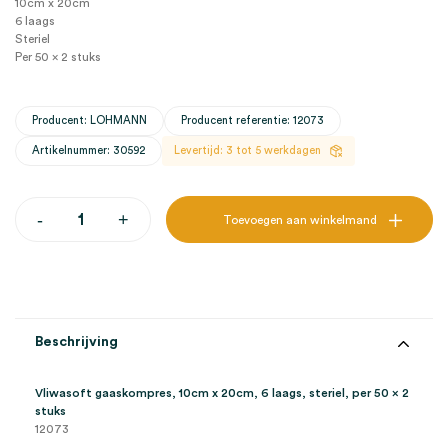
10cm x 20cm
6 laags
Steriel
Per 50 x 2 stuks
Producent: LOHMANN
Producent referentie: 12073
Artikelnummer: 30592
Levertijd: 3 tot 5 werkdagen
Vliwasoft
-
+
Toevoegen aan winkelmand
gaaskompres,
10cm
x
20cm,
6
laags,
steriel
Beschrijving
(50x2)
aantal
Vliwasoft gaaskompres, 10cm x 20cm, 6 laags, steriel, per 50 x 2
stuks
12073