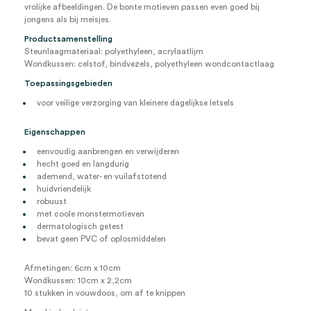
vrolijke afbeeldingen. De bonte motieven passen even goed bij
jongens als bij meisjes.
Productsamenstelling
Steunlaagmateriaal: polyethyleen, acrylaatlijm
Wondkussen: celstof, bindvezels, polyethyleen wondcontactlaag
Toepassingsgebieden
voor veilige verzorging van kleinere dagelijkse letsels
Eigenschappen
eenvoudig aanbrengen en verwijderen
hecht goed en langdurig
ademend, water- en vuilafstotend
huidvriendelijk
robuust
met coole monstermotieven
dermatologisch getest
bevat geen PVC of oplosmiddelen
Afmetingen: 6cm x 10cm
Wondkussen: 10cm x 2,2cm
10 stukken in vouwdoos, om af te knippen