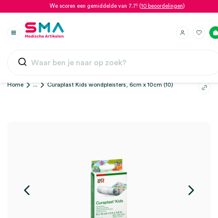
We scoren een gemiddelde van 7.7! (
10 beoordelingen
)
Home
...
Curaplast Kids wondpleisters, 6cm x 10cm (10)