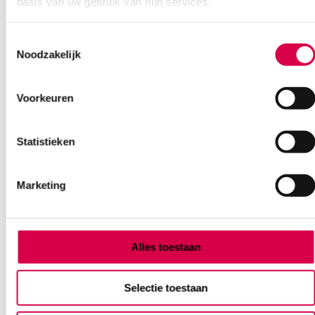
basis van uw gebruik van hun services.
Ook interessant
Toestemmingsselectie
Noodzakelijk
Voorkeuren
Statistieken
Marketing
Alles toestaan
Selectie toestaan