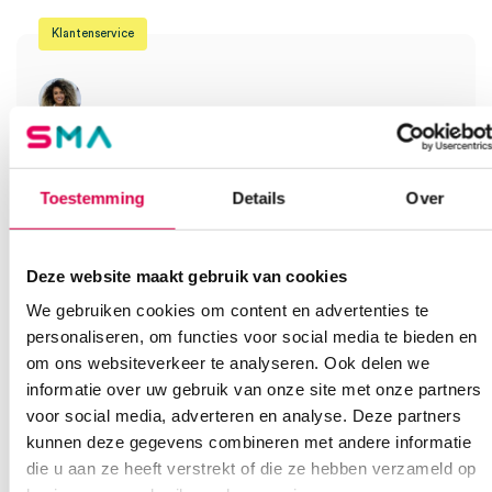
Klantenservice
Heb je een vraag?
Anca helpt je!
Toestemming
Details
Over
Vind je antwoord snel en makkelijk op onze klantenservice pagina.
Of contacteer ons via een van de onderstaande opties.
Onze klantenservice is bereikbaar van maandag t/m vrijdag van
Deze website maakt gebruik van cookies
08:30 tot 17:00
We gebruiken cookies om content en advertenties te
personaliseren, om functies voor social media te bieden en
Bel Anca
E-mail Anca
Contactformulier
om ons websiteverkeer te analyseren. Ook delen we
informatie over uw gebruik van onze site met onze partners
voor social media, adverteren en analyse. Deze partners
kunnen deze gegevens combineren met andere informatie
die u aan ze heeft verstrekt of die ze hebben verzameld op