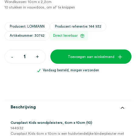
Wondkussen: 10cm x 2,2cm
10 stukken in vouwdoos, om af te knippen
Producent: LOHMANN
Producent referentie: 144 932
Artikelnummer: 30762
Direct leverbaar
Curaplast
-
+
Toevoegen aan winkelmand
Kids
wondpleisters,
6cm
Vandaag besteld, morgen verzonden
x
10cm
(10)
aantal
Beschrijving
Curaplast Kids wondpleisters, 6cm x 10cm (10)
144932
Curaplast Kids 6cm x 10cm is een huidvriendelijke kinderpleister met