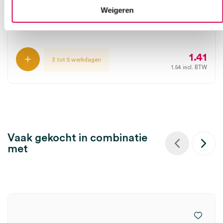
Curaplast Kids wondpleisters, 1.7cm x 6cm (15)
Weigeren
LOHMANN
15 stuks, 1.7cm x 6cm, onsteriel
1.41
3 tot 5 werkdagen
1.54
incl. BTW
Vaak gekocht in combinatie
met