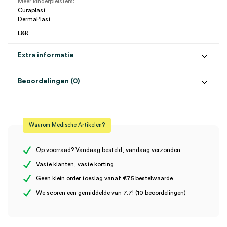
Meer kinderpleisters:
Curaplast
DermaPlast
L&R
Extra informatie
Beoordelingen (0)
Aantal
10 stuks
Beoordelingen
Afmeting
6cm x 10cm
Waarom Medische Artikelen?
Steriel
onsteriel
Er zijn nog geen beoordelingen.
Op voorraad? Vandaag besteld, vandaag verzonden
Vaste klanten, vaste korting
Geen klein order toeslag vanaf €75 bestelwaarde
Wees de eerste om “Curaplast Kids wondpleisters, 6cm x 10cm
We scoren een gemiddelde van 7.7! (10 beoordelingen)
(10)” te beoordelen
Je moet
ingelogd zijn
om een beoordeling te plaatsen.