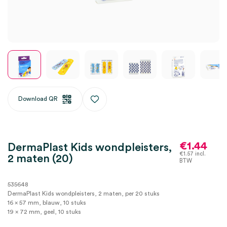
Download QR
€
1.44
DermaPlast Kids wondpleisters,
€
1.57
incl.
2 maten (20)
BTW
535648
DermaPlast Kids wondpleisters, 2 maten, per 20 stuks
16 x 57 mm, blauw, 10 stuks
19 x 72 mm, geel, 10 stuks