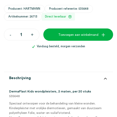
Producent: HARTMANN
Producent referentie: 535648
Artikelnummer: 26713
Direct leverbaar
DermaPlast
-
+
Toevoegen aan winkelmand
Kids
wondpleisters,
2
Vandaag besteld, morgen verzonden
maten
(20)
aantal
Beschrijving
DermaPlast Kids wondpleisters, 2 maten, per 20 stuks
535648
Speciaal ontworpen voor de behandeling van kleine wonden.
Kinderpleister met vrolijke diermotieven, gemaakt van duurzaam
polyethyleen folie, water- en vuilafstotend.