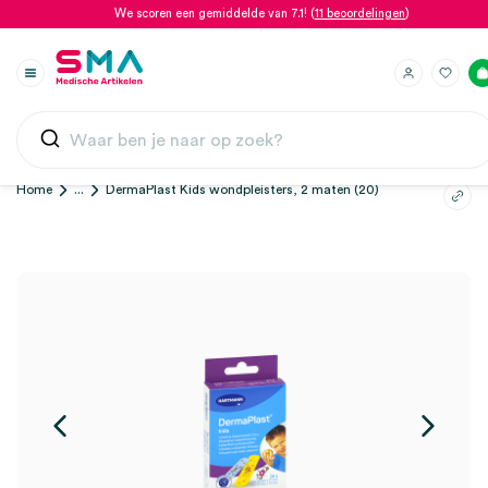
We scoren een gemiddelde van 7.1! (
11 beoordelingen
)
Home
...
DermaPlast Kids wondpleisters, 2 maten (20)