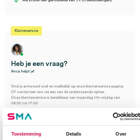
We scoren een gemiddelde van 7.1! (11 beoordelingen)
(20)” te beoordelen
Je moet
ingelogd zijn
om een beoordeling te plaatsen.
Klantenservice
Heb je een vraag?
Anca helpt je!
Vind je antwoord snel en makkelijk op onze klantenservice pagina.
Of contacteer ons via een van de onderstaande opties.
Onze klantenservice is bereikbaar van maandag t/m vrijdag van
08:30 tot 17:00
Bel Anca
E-mail Anca
Contactformulier
Toestemming
Details
Over