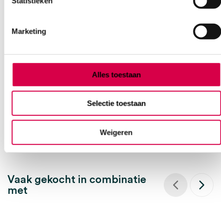
Statistieken
Marketing
DermaPlast Classic wondpleister, 4cm x 5m (1)
HARTMANN
1 stuk, 4cm x 5m, onsteriel
Alles toestaan
18.19
Direct leverbaar
19.83
incl. BTW
Selectie toestaan
Weigeren
Vaak gekocht in combinatie
met