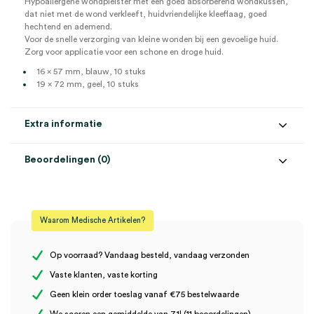
Hypoallergene wondpleister met een goed absorberend wondkussen,
dat niet met de wond verkleeft, huidvriendelijke kleeflaag, goed
hechtend en ademend.
Voor de snelle verzorging van kleine wonden bij een gevoelige huid.
Zorg voor applicatie voor een schone en droge huid.
16 x 57 mm, blauw, 10 stuks
19 x 72 mm, geel, 10 stuks
Extra informatie
Beoordelingen (0)
Aantal
20 stuks
Beoordelingen
Steriel
onsteriel
Waarom Medische Artikelen?
Maat
M, S
Er zijn nog geen beoordelingen.
Op voorraad? Vandaag besteld, vandaag verzonden
Vaste klanten, vaste korting
Geen klein order toeslag vanaf €75 bestelwaarde
Wees de eerste om “DermaPlast Kids wondpleisters, 2 maten