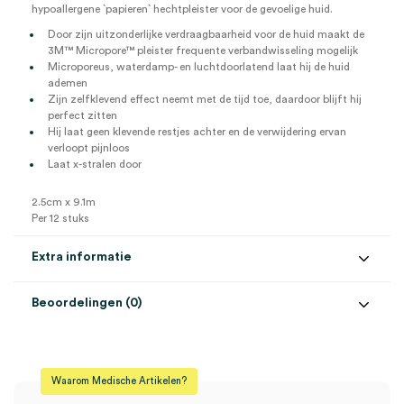
hypoallergene `papieren` hechtpleister voor de gevoelige huid.
Door zijn uitzonderlijke verdraagbaarheid voor de huid maakt de
3M™ Micropore™ pleister frequente verbandwisseling mogelijk
Microporeus, waterdamp- en luchtdoorlatend laat hij de huid
ademen
Zijn zelfklevend effect neemt met de tijd toe, daardoor blijft hij
perfect zitten
Hij laat geen klevende restjes achter en de verwijdering ervan
verloopt pijnloos
Laat x-stralen door
2.5cm x 9.1m
Per 12 stuks
Extra informatie
Beoordelingen (0)
Aantal
12 stuks
Beoordelingen
Afmeting
2.5cm x 9.1m
Waarom Medische Artikelen?
Kleur
wit
Er zijn nog geen beoordelingen.