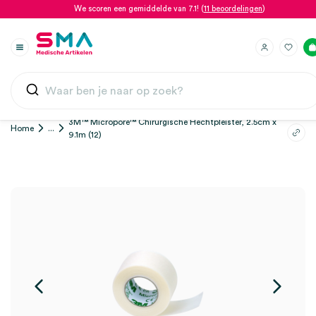
We scoren een gemiddelde van 7.1! (
11 beoordelingen
)
3M™ Micropore™ Chirurgische Hechtpleister, 2.5cm x
Home
...
9.1m (12)