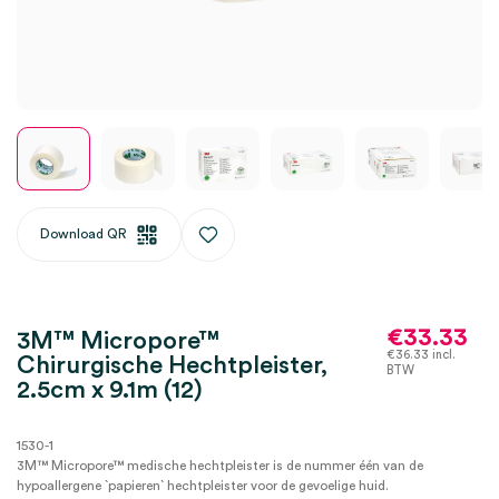
Download QR
€
33.33
3M™ Micropore™
€
36.33
incl.
Chirurgische Hechtpleister,
BTW
2.5cm x 9.1m (12)
1530-1
3M™ Micropore™ medische hechtpleister is de nummer één van de
hypoallergene `papieren` hechtpleister voor de gevoelige huid.