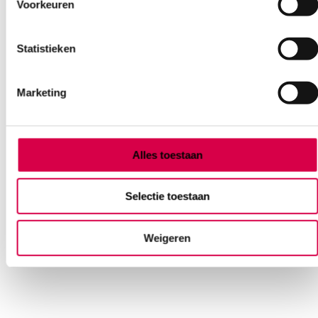
Voorkeuren
Statistieken
Marketing
3M™ Durapore™ Chirurgische Hechtpleister,
2.5cm x 9.1m (1)
Alles toestaan
3M
1 stuk, 2.5cm x 9.1m, wit
Selectie toestaan
4.46
Direct leverbaar
4.86
incl. BTW
Weigeren