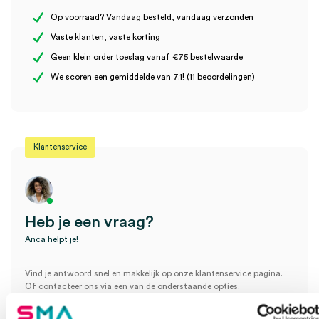
Steriel
onsteriel
Op voorraad? Vandaag besteld, vandaag verzonden
Vaste klanten, vaste korting
Uitvoering
zonder klemring
Geen klein order toeslag vanaf €75 bestelwaarde
Wees de eerste om “3M™ Micropore™ Chirurgische
We scoren een gemiddelde van 7.1! (11 beoordelingen)
Hechtpleister, 2.5cm x 9.1m (12)” te beoordelen
Je moet
ingelogd zijn
om een beoordeling te plaatsen.
Klantenservice
Heb je een vraag?
Anca helpt je!
Vind je antwoord snel en makkelijk op onze klantenservice pagina.
Of contacteer ons via een van de onderstaande opties.
Onze klantenservice is bereikbaar van maandag t/m vrijdag van
08:30 tot 17:00