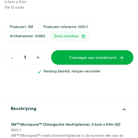
2.5cm x 9.1m
Per 12 stuks
Producent: 3M
Producent referentie: 1530-1
Artikelnummer: 30685
Direct leverbaar
3M™
-
+
Toevoegen aan winkelmand
Micropore™
Chirurgische
Hechtpleister,
Vandaag besteld, morgen verzonden
2.5cm
x
9.1m
(12)
aantal
Beschrijving
3M™ Micropore™ Chirurgische Hechtpleister, 2.5cm x 9.1m (12)
1530-1
3M™ Micropore™ medische hechtpleister is de nummer één van de