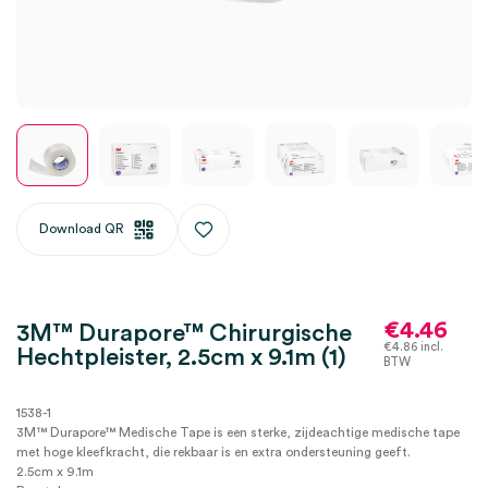
Download QR
€
4.46
3M™ Durapore™ Chirurgische
€
4.86
incl.
Hechtpleister, 2.5cm x 9.1m (1)
BTW
1538-1
3M™ Durapore™ Medische Tape is een sterke, zijdeachtige medische tape
met hoge kleefkracht, die rekbaar is en extra ondersteuning geeft.
2.5cm x 9.1m