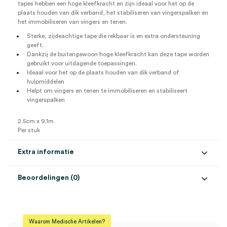
tapes hebben een hoge kleefkracht en zijn ideaal voor het op de
plaats houden van dik verband, het stabiliseren van vingerspalken en
het immobiliseren van vingers en tenen.
Sterke, zijdeachtige tape die rekbaar is en extra ondersteuning
geeft.
Dankzij de buitengewoon hoge kleefkracht kan deze tape worden
gebruikt voor uitdagende toepassingen.
Ideaal voor het op de plaats houden van dik verband of
hulpmiddelen
Helpt om vingers en tenen te immobiliseren en stabiliseert
vingerspalken
2.5cm x 9.1m
Per stuk
Extra informatie
Beoordelingen (0)
Aantal
1 stuk
Beoordelingen
Afmeting
2.5cm x 9.1m
Waarom Medische Artikelen?
Kleur
wit