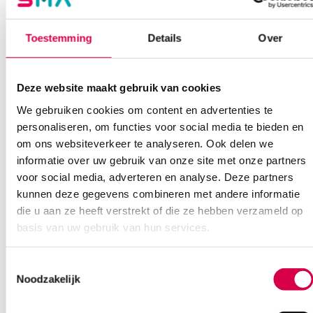
08:30 tot 17:00
Toestemming
Details
Over
Bel Anca
E-mail Anca
Contactformulier
Deze website maakt gebruik van cookies
We gebruiken cookies om content en advertenties te
personaliseren, om functies voor social media te bieden en
om ons websiteverkeer te analyseren. Ook delen we
informatie over uw gebruik van onze site met onze partners
Ook interessant
voor social media, adverteren en analyse. Deze partners
kunnen deze gegevens combineren met andere informatie
die u aan ze heeft verstrekt of die ze hebben verzameld op
basis van uw gebruik van hun services.
Toestemmingsselectie
Noodzakelijk