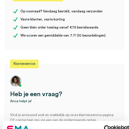
Er zijn nog geen beoordelingen.
Steriel
onsteriel
Op voorraad? Vandaag besteld, vandaag verzonden
Vaste klanten, vaste korting
Uitvoering
zonder klemring
Geen klein order toeslag vanaf €75 bestelwaarde
Wees de eerste om “3M™ Durapore™ Chirurgische Hechtpleister,
We scoren een gemiddelde van 7.7! (10 beoordelingen)
2.5cm x 9.1m (1)” te beoordelen
Je moet
ingelogd zijn
om een beoordeling te plaatsen.
Klantenservice
Heb je een vraag?
Anca helpt je!
Vind je antwoord snel en makkelijk op onze klantenservice pagina.
Of contacteer ons via een van de onderstaande opties.
Onze klantenservice is bereikbaar van maandag t/m vrijdag van