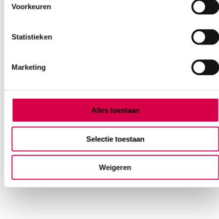
Voorkeuren
Statistieken
Marketing
3M™ Micropore™ Chirurgische Hechtpleister
op dispenser, 2.5cm x 9.1m (1)
Alles toestaan
3M
1 stuk, 2.5cm x 9.1m, transparant, wit
Selectie toestaan
4.10
Direct leverbaar
Weigeren
4.47
incl. BTW