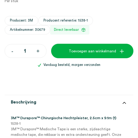
Per stuk
Producent: 3M
Producent referentie: 1538-1
Artikelnummer: 30679
Direct leverbaar
3M™
-
+
Toevoegen aan winkelmand
Durapore™
Chirurgische
Hechtpleister,
Vandaag besteld, morgen verzonden
2.5cm
x
9.1m
(1)
aantal
Beschrijving
3M™ Durapore™ Chirurgische Hechtpleister, 2.5cm x 9.1m (1)
1538-1
3M™ Durapore™ Medische Tape is een sterke, zijdeachtige
medische tape, die rekbaar is en extra ondersteuning geeft. Onze