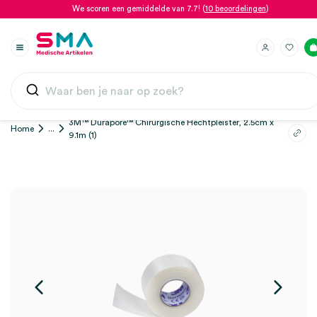
We scoren een gemiddelde van 7.7! (
10 beoordelingen
)
3M™ Durapore™ Chirurgische Hechtpleister, 2.5cm x
Home
...
9.1m (1)