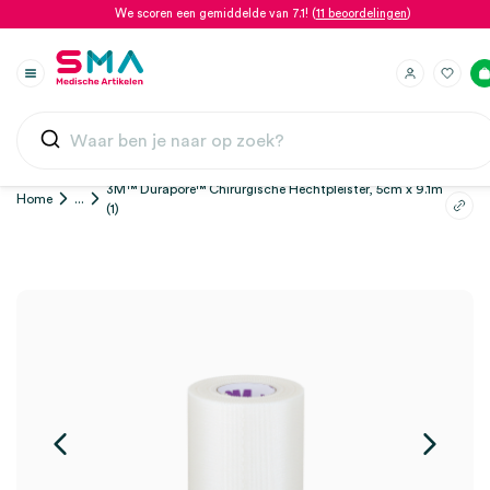
We scoren een gemiddelde van 7.1! (
11 beoordelingen
)
3M™ Durapore™ Chirurgische Hechtpleister, 5cm x 9.1m
Home
...
(1)