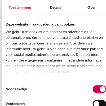
Bel Anca
E-mail Anca
Contactformulier
Toestemming
Details
Over
Deze website maakt gebruik van cookies
We gebruiken cookies om content en advertenties te
personaliseren, om functies voor social media te bieden en
om ons websiteverkeer te analyseren. Ook delen we
Ook interessant
informatie over uw gebruik van onze site met onze partners
voor social media, adverteren en analyse. Deze partners
kunnen deze gegevens combineren met andere informatie
die u aan ze heeft verstrekt of die ze hebben verzameld op
basis van uw gebruik van hun services.
Toestemmingsselectie
Noodzakelijk
Voorkeuren