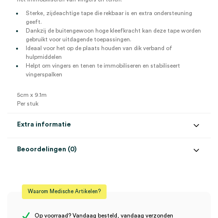
Sterke, zijdeachtige tape die rekbaar is en extra ondersteuning
geeft.
Dankzij de buitengewoon hoge kleefkracht kan deze tape worden
gebruikt voor uitdagende toepassingen.
Ideaal voor het op de plaats houden van dik verband of
hulpmiddelen
Helpt om vingers en tenen te immobiliseren en stabiliseert
vingerspalken
5cm x 9.1m
Per stuk
Extra informatie
Beoordelingen (0)
Aantal
1 stuk
Beoordelingen
Afmeting
5cm x 9.1m
Waarom Medische Artikelen?
Kleur
wit
Er zijn nog geen beoordelingen.
Steriel
onsteriel
Op voorraad? Vandaag besteld, vandaag verzonden