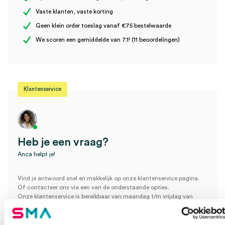
Vaste klanten, vaste korting
Uitvoering
zonder klemring
Geen klein order toeslag vanaf €75 bestelwaarde
Wees de eerste om “3M™ Durapore™ Chirurgische Hechtpleister,
We scoren een gemiddelde van 7.1! (11 beoordelingen)
5cm x 9.1m (1)” te beoordelen
Je moet
ingelogd zijn
om een beoordeling te plaatsen.
Klantenservice
Heb je een vraag?
Anca helpt je!
Vind je antwoord snel en makkelijk op onze klantenservice pagina.
Of contacteer ons via een van de onderstaande opties.
Onze klantenservice is bereikbaar van maandag t/m vrijdag van
08:30 tot 17:00