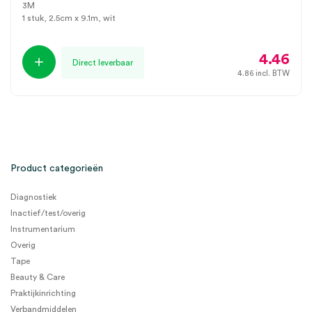
3M
1 stuk, 2.5cm x 9.1m, wit
4.46
Direct leverbaar
4.86
incl. BTW
Product categorieën
Diagnostiek
Inactief/test/overig
Instrumentarium
Overig
Tape
Beauty & Care
Praktijkinrichting
Verbandmiddelen