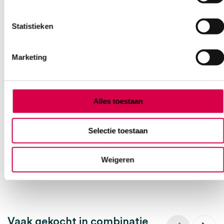
Statistieken
Marketing
Leukopor hechtpleister met klemring 5cm x 5m
(1)
Alles toestaan
BSN
1 stuk, 5cm x 5m, bruin, wit
Selectie toestaan
8.59
3 tot 5 werkdagen
9.36
incl. BTW
Weigeren
Vaak gekocht in combinatie