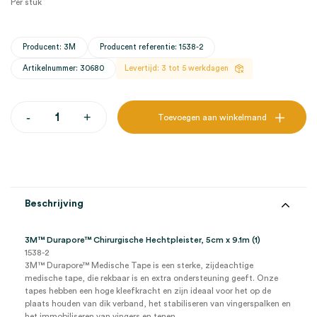
Per stuk
Producent: 3M
Producent referentie: 1538-2
Artikelnummer: 30680
Levertijd: 3 tot 5 werkdagen
3M™
-
+
Toevoegen aan winkelmand
Durapore™
Chirurgische
Hechtpleister,
5cm
x
9.1m
(1)
Beschrijving
aantal
3M™ Durapore™ Chirurgische Hechtpleister, 5cm x 9.1m (1)
1538-2
3M™ Durapore™ Medische Tape is een sterke, zijdeachtige
medische tape, die rekbaar is en extra ondersteuning geeft. Onze
tapes hebben een hoge kleefkracht en zijn ideaal voor het op de
plaats houden van dik verband, het stabiliseren van vingerspalken en
het immobiliseren van vingers en tenen.