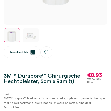
Download QR
€
8.93
3M™ Durapore™ Chirurgische
€
9.73
incl.
Hechtpleister, 5cm x 9.1m (1)
BTW
1538-2
3M™ Durapore™ Medische Tape is een sterke, zijdeachtige medische tape
met hoge kleefkracht, die rekbaar is en extra ondersteuning geeft.
5cm x 9.1m