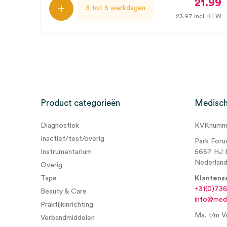
21.99
3 tot 5 werkdagen
23.97
incl. BTW
Product categorieën
Medisch
Diagnostiek
KVKnumme
Inactief/test/overig
Park Foru
Instrumentarium
5657 HJ 
Nederlan
Overig
Tape
Klantens
+31(0)73
Beauty & Care
info@medi
Praktijkinrichting
Ma. t/m Vr
Verbandmiddelen