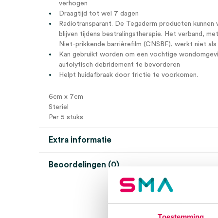
verhogen
Draagtijd tot wel 7 dagen
Radiotransparant. De Tegaderm producten kunnen ve
blijven tijdens bestralingstherapie. Het verband, 
Niet-prikkende barrièrefilm (CNSBF), werkt niet als
Kan gebruikt worden om een vochtige wondomgevi
autolytisch debridement te bevorderen
Helpt huidafbraak door frictie te voorkomen.
6cm x 7cm
Steriel
Per 5 stuks
Extra informatie
Beoordelingen (0)
Aantal
5 stuks
Beoordelingen
Afmeting
6cm x 7cm
Steriel
steriel
Er zijn nog geen beoordelingen.
Toestemming