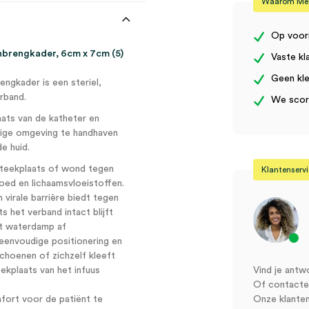
Waarom Medi
7cm
(5)
aantal
Op voor
brengkader, 6cm x 7cm (5)
Vaste kl
Geen kle
gkader is een steriel,
rband.
We score
ats van de katheter en
ige omgeving te handhaven
e huid.
nsteekplaats of wond tegen
Klantenserv
loed en lichaamsvloeistoffen.
 virale barrière biedt tegen
s het verband intact blijft
rt waterdamp af
eenvoudige positionering en
choenen of zichzelf kleeft
ekplaats van het infuus
Vind je antw
Of contactee
ort voor de patiënt te
Onze klanten