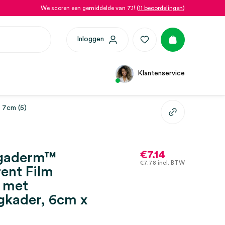
We scoren een gemiddelde van 7.1! (
11 beoordelingen
)
Inloggen
Klantenservice
 7cm (5)
€
7.14
gaderm™
€
7.78
incl. BTW
ent Film
g met
gkader, 6cm x