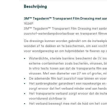
Beschrijving
3M™ Tegaderm™ Transparent Film Dressing met aan
1624P
3M™ Tegaderm™ Transparent Film Dressing met aanbren
zuurstof-waterdampdoorlaatbaar en transparant filmve
De dressings kunnen worden gebruikt om de insteekpla
wonden af te dekken en te beschermen, om een vocht
voor wondgenezing en om hulpmiddelen te fixeren op d
Waterdichte, steriele barrière: beschermt de I.V. i
externe contaminanten zoals bacteriën, virussen, b
In vitro tests tonen aan dat de transparante film een
virussen. Met een diameter van 27 nm of groter, mit
De ademende film laat zuurstof naar binnen en voe
Het aanbrengkader garandeert een nauwkeurige en 
zorgt ervoor dat het verband minder snel aan hands
Het transparante verband zorgt ervoor dat de inste
voortdurend zichtbaar is
Het verband beweegt mee met de huid om het comf