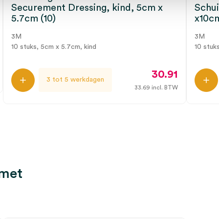
Securement Dressing, kind, 5cm x
Schu
5.7cm (10)
x10cm
3M
3M
10 stuks, 5cm x 5.7cm, kind
10 stuks
30.91
3 tot 5 werkdagen
33.69
incl. BTW
 met