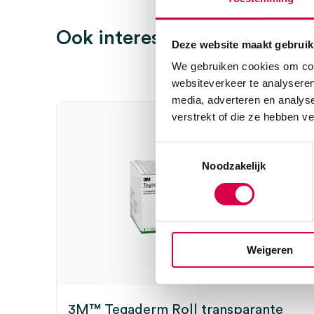
Ook interessant
Deze website maakt gebruik
We gebruiken cookies om cont
Wees de eerste om “3M™ Tegaderm™ Transparent Fi
websiteverkeer te analyseren
aanbrengkader, 6cm x 7cm (5)” te beoordelen
media, adverteren en analys
Je moet
ingelogd zijn
om een beoordeling te plaatsen.
verstrekt of die ze hebben v
Toestemmingsselectie
Noodzakelijk
Weigeren
3M™ Tegaderm Roll transparante