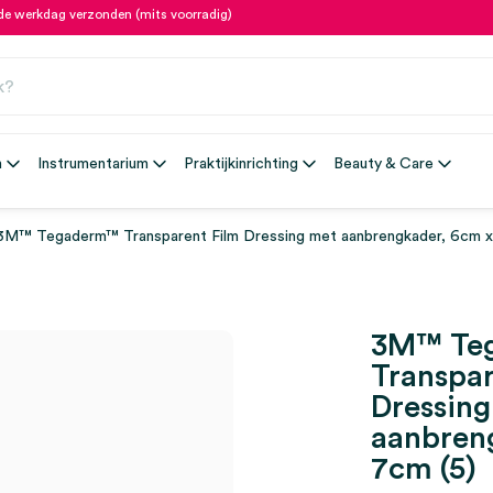
fde werkdag verzonden (mits voorradig)
n
Instrumentarium
Praktijkinrichting
Beauty & Care
3M™ Tegaderm™ Transparent Film Dressing met aanbrengkader, 6cm x
3M™ Te
Transpar
Dressin
aanbren
7cm (5)