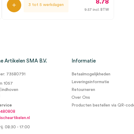
8.78
3 tot 5 werkdagen
9.57
incl. BTW
e Artikelen SMA B.V.
Informatie
r: 73580791
Betaalmogelijkheden
Leveringsinformatie
m 1057
Eindhoven
Retourneren
d
Over Ons
ervice
Producten bestellen via QR-cod
6480808
scheartikelen.nl
ij. 08:30 - 17:00