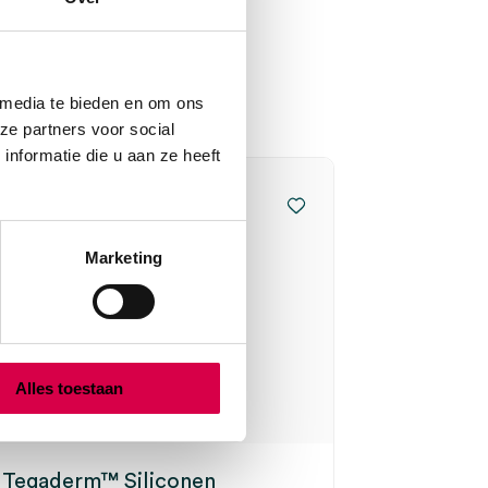
 media te bieden en om ons
ze partners voor social
nformatie die u aan ze heeft
Marketing
Alles toestaan
Tegaderm™ Siliconen