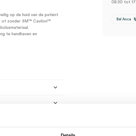
08:30 tot 17
ilig op de huid van de patiënt
Bel Anca
met of zonder 3M™ Cavilon™
 bolusmateriaal.
ng te handhaven en
Details