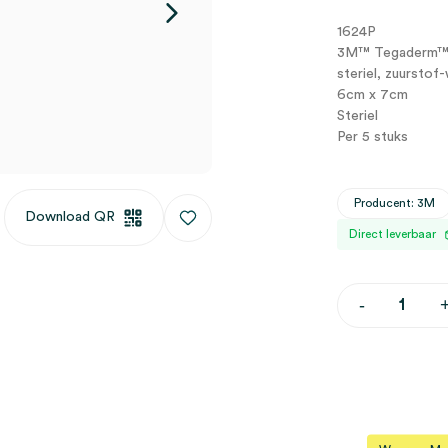
1624P
3M™ Tegaderm™ T
steriel, zuurstof
6cm x 7cm
Steriel
Per 5 stuks
Producent: 3M
Download QR
Direct leverbaar
3M™
-
Tegaderm™
Transparent
Film
Dressing
met
aanbrengkad
6cm
x