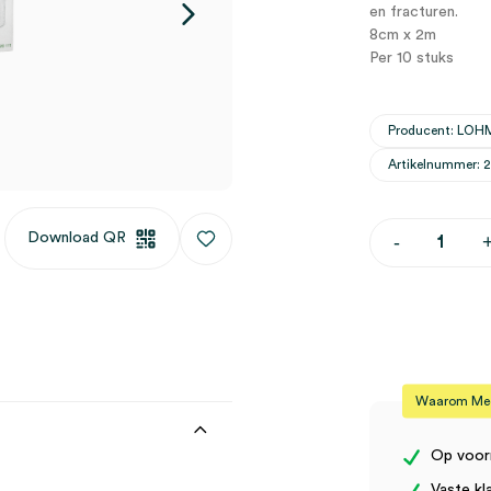
en fracturen.
8cm x 2m
Per 10 stuks
Producent: LO
Artikelnummer: 
Cellona
Download QR
-
gipswindsel,
8cm
x
2m
(10)
aantal
Waarom Medi
Op voor
Vaste kl