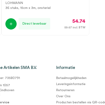
LOHMANN
36 stuks, 15cm x 3m, onsteriel
54.74
Direct leverbaar
59.67
incl. BTW
e Artikelen SMA B.V.
Informatie
r: 73580791
Betaalmogelijkheden
Leveringsinformatie
m 1057
Eindhoven
Retourneren
d
Over Ons
ervice
Producten bestellen via QR-cod