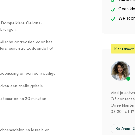
Geen kle
We score
: Dompelklare Cellona-
 brengen.
dische correcties voor het
ndersteunen ze zodoende het
Klantenserv
toepassing en een eenvoudige
aken een snelle gehele
Vind je antw
lastbaar en na 30 minuten
Of contactee
Onze klanten
08:30 tot 17
Bel Anca
ichaamsdelen na letsels en