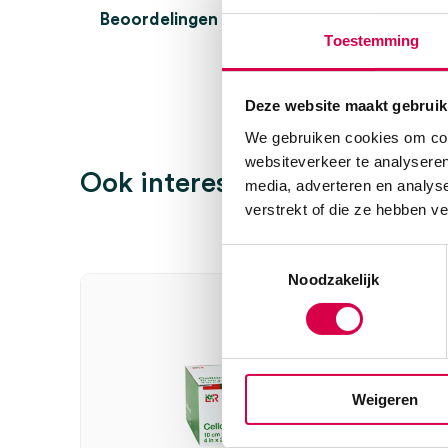
Beoordelingen (0)
Aantal
10 stuks
Toestemming
Beoordelingen
Afmeting
8cm x 2m
Deze website maakt gebruik
Verpakking
individueel verpakt
Er zijn nog geen beoordelingen.
We gebruiken cookies om cont
websiteverkeer te analyseren
Ook interessant
media, adverteren en analys
verstrekt of die ze hebben v
Wees de eerste om “Cellona gipswindsel, 8cm x 2m (
Toestemmingsselectie
Je moet
ingelogd zijn
om een beoordeling te plaatsen.
Noodzakelijk
Weigeren