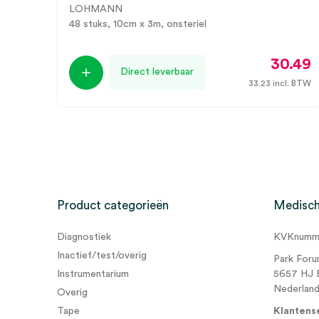
LOHMANN
48 stuks, 10cm x 3m, onsteriel
30.49
Direct leverbaar
33.23
incl. BTW
Product categorieën
Medisch
Diagnostiek
KVKnumme
Inactief/test/overig
Park Foru
Instrumentarium
5657 HJ 
Nederlan
Overig
Tape
Klantens