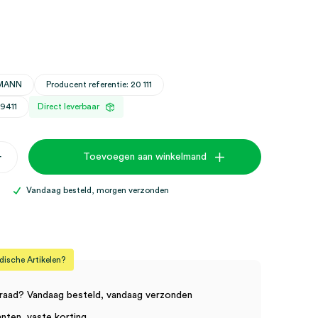
HMANN
Producent referentie: 20 111
29411
Direct leverbaar
+
Toevoegen aan winkelmand
Vandaag besteld, morgen verzonden
sche Artikelen?
raad? Vandaag besteld, vandaag verzonden
anten, vaste korting