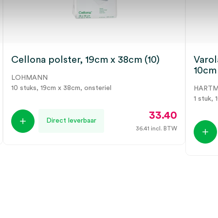
Cellona polster, 19cm x 38cm (10)
Varol
10cm 
LOHMANN
10 stuks, 19cm x 38cm, onsteriel
HART
1 stuk, 
33.40
Direct leverbaar
36.41
incl. BTW