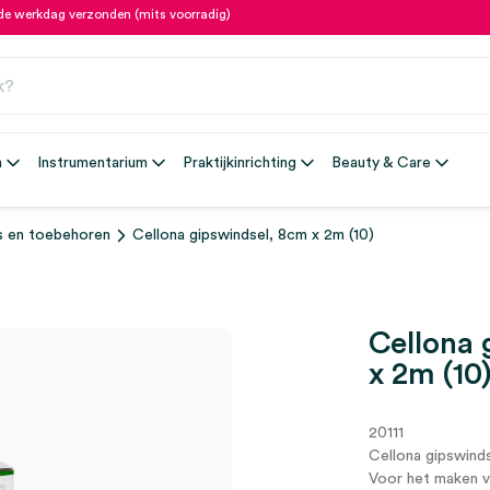
fde werkdag verzonden (mits voorradig)
n
Instrumentarium
Praktijkinrichting
Beauty & Care
s en toebehoren
Cellona gipswindsel, 8cm x 2m (10)
Cellona 
x 2m (10
20111
Cellona gipswind
Voor het maken va