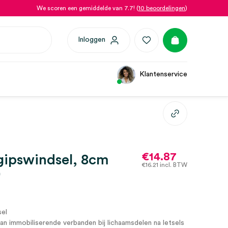
We scoren een gemiddelde van 7.7! (
10 beoordelingen
)
Inloggen
Klantenservice
€
14.87
gipswindsel, 8cm
€
16.21
incl. BTW
)
sel
n immobiliserende verbanden bij lichaamsdelen na letsels