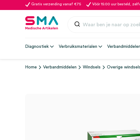
Gratis verzending vanaf €75
Vóór 15:00 uur besteld, zel
Diagnostiek
Verbruiksmaterialen
Verbandmiddele
Home
Verbandmiddelen
Windsels
Overige windsel