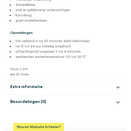
dompelklaar
snel en gelijkmatig te bevochtigen
fijncrèmig
goed modelleerbaar
Opmerkingen
het verband is na 30 minuten deels belastbaar
na 12 tot 24 uur volledig uitgehard
uithardingstijd ongeveer 3 tot 4 minuten
aanbevolen watertemperatuur: 20 tot 25 °C
10cm x 2m
per 10 stuks
Extra informatie
Beoordelingen (0)
Aantal
10 stuks
Beoordelingen
Afmeting
10cm x 2m
Waarom Medische Artikelen?
Verpakking
individueel verpakt
Er zijn nog geen beoordelingen.