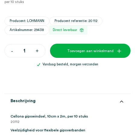
per 10 stuks
Producent: LOHMANN
Producent referentie: 20 112
Artikelnummer: 29438
Direct leverbaar
Cellona
-
+
Toevoegen aan winkelmand
gipswindsel,
10cm
x
Vandaag besteld, morgen verzonden
2m
(10)
aantal
Beschrijving
Cellona gipswindsel, 10cm x 2m, per 10 stuks
20112
Veelzijdigheid voor flexibele gipsverbanden