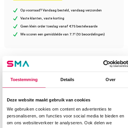
Op voorraad? Vandaag besteld, vandaag verzonden
Vaste klanten, vaste korting
Geen klein order toeslag vanaf €75 bestelwaarde
Wees de eerste om “Cellona gipswindsel, 10cm x 2m (10)” te
We scoren een gemiddelde van 7.7! (10 beoordelingen)
beoordelen
Je moet
ingelogd zijn
om een beoordeling te plaatsen.
Klantenservice
Toestemming
Details
Over
Heb je een vraag?
Deze website maakt gebruik van cookies
Anca helpt je!
We gebruiken cookies om content en advertenties te
Vind je antwoord snel en makkelijk op onze klantenservice pagina.
personaliseren, om functies voor social media te bieden en
Of contacteer ons via een van de onderstaande opties.
om ons websiteverkeer te analyseren. Ook delen we
Onze klantenservice is bereikbaar van maandag t/m vrijdag van