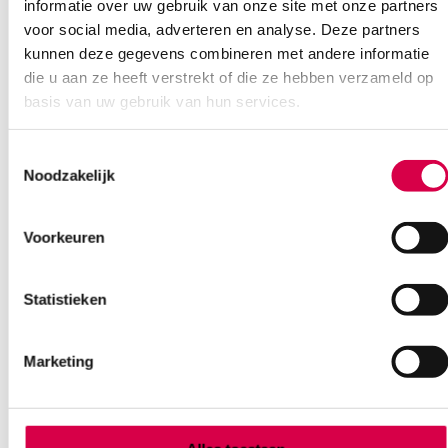
08:30 tot 17:00
informatie over uw gebruik van onze site met onze partners
voor social media, adverteren en analyse. Deze partners
kunnen deze gegevens combineren met andere informatie
Bel Anca
E-mail Anca
Contactformulier
die u aan ze heeft verstrekt of die ze hebben verzameld op
basis van uw gebruik van hun services.
Toestemmingsselectie
Noodzakelijk
Voorkeuren
Ook interessant
Statistieken
Marketing