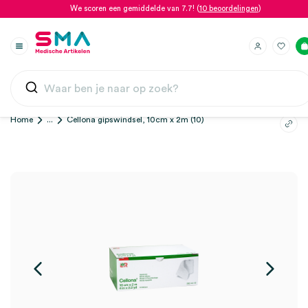
We scoren een gemiddelde van 7.7! (
10 beoordelingen
)
Home
...
Cellona gipswindsel, 10cm x 2m (10)