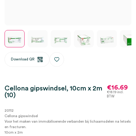
Download QR
€
16.69
Cellona gipswindsel, 10cm x 2m
€
18.19
incl.
(10)
BTW
20112
Cellona gipswindsel
Voor het maken van immobiliserende verbanden bij lichaamsdelen na letsels
en fracturen.
10cm x 2m