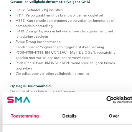
Gevaar- en veiligheidsinformatie (volgens GHS)
H302: Schadelijk bij inslikken
H314: Veroorzaakt ernstige brandwonden en oogletsel
H373: Kan schade aan organen veroorzaken bij langdurige of
herhaalde blootstelling
H410: Zeer giftig voor in het water levende organismen, met
langdurige gevolgen
P280: Draag beschermende
handschoenen/oogbescherming/gezichtsbescherming
P305+P351+P338: BIJ CONTACT MET DE OGEN: voorzichtig
spoelen met water, contactlenzen verwijderen
P301+P330+P331: BIJ INSLIKKEN: mond spoelen, geen braken
opwekken
Zie etiket voor volledige veiligheidsinstructies
Opslag & Houdbaarheid
Droog, koel, vorstvrij en donker bewaren
Gebruik de oplossing maximaal 14 dagen (of eerder bij sterke
vervuiling)
Batchnummer en houdbaarheidsdatum op verpakking controleren
Toestemming
Details
Over
20528050
5 liter container