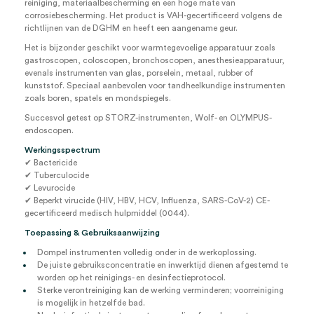
reiniging, materiaalbescherming en een hoge mate van
corrosiebescherming. Het product is VAH-gecertificeerd volgens de
richtlijnen van de DGHM en heeft een aangename geur.
Het is bijzonder geschikt voor warmtegevoelige apparatuur zoals
gastroscopen, coloscopen, bronchoscopen, anesthesieapparatuur,
evenals instrumenten van glas, porselein, metaal, rubber of
kunststof. Speciaal aanbevolen voor tandheelkundige instrumenten
zoals boren, spatels en mondspiegels.
Succesvol getest op STORZ-instrumenten, Wolf- en OLYMPUS-
endoscopen.
Werkingsspectrum
✔ Bactericide
✔ Tuberculocide
✔ Levurocide
✔ Beperkt virucide (HIV, HBV, HCV, Influenza, SARS-CoV-2) CE-
gecertificeerd medisch hulpmiddel (0044).
Toepassing & Gebruiksaanwijzing
Dompel instrumenten volledig onder in de werkoplossing.
De juiste gebruiksconcentratie en inwerktijd dienen afgestemd te
worden op het reinigings- en desinfectieprotocol.
Sterke verontreiniging kan de werking verminderen; voorreiniging
is mogelijk in hetzelfde bad.