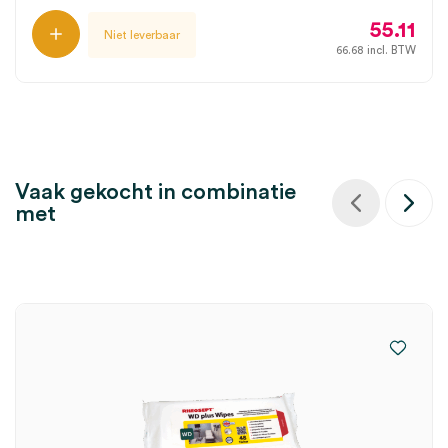
55.11
Niet leverbaar
66.68
incl. BTW
Vaak gekocht in combinatie
met