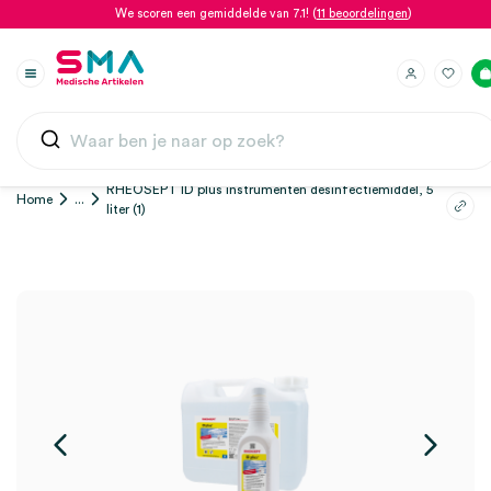
We scoren een gemiddelde van 7.1! (
11 beoordelingen
)
RHEOSEPT ID plus instrumenten desinfectiemiddel, 5
Home
...
liter (1)