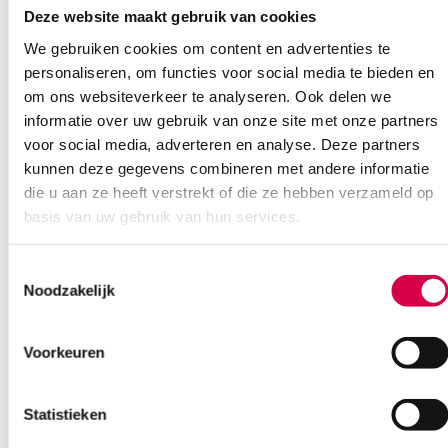
Extra informatie
Deze website maakt gebruik van cookies
We gebruiken cookies om content en advertenties te
Beoordelingen (0)
Aantal
1 stuk
personaliseren, om functies voor social media te bieden en
om ons websiteverkeer te analyseren. Ook delen we
Beoordelingen
Volume
5 liter
informatie over uw gebruik van onze site met onze partners
voor social media, adverteren en analyse. Deze partners
Waarom Medische Artikelen?
Steriel
onsteriel
Er zijn nog geen beoordelingen.
kunnen deze gegevens combineren met andere informatie
die u aan ze heeft verstrekt of die ze hebben verzameld op
Op voorraad? Vandaag besteld, vandaag verzonden
basis van uw gebruik van hun services.
Vaste klanten, vaste korting
Geen klein order toeslag vanaf €75 bestelwaarde
Wees de eerste om “RHEOSEPT ID plus instrumenten
Toestemmingsselectie
We scoren een gemiddelde van 7.1! (11 beoordelingen)
desinfectiemiddel, 5 liter (1)” te beoordelen
Noodzakelijk
Je moet
ingelogd zijn
om een beoordeling te plaatsen.
Voorkeuren
Klantenservice
Statistieken