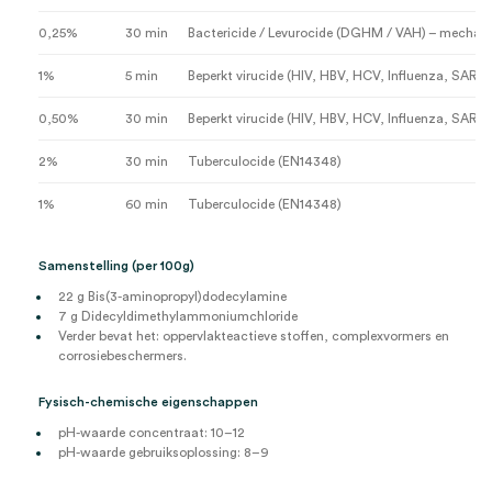
0,25%
30 min
Bactericide / Levurocide (DGHM / VAH) – mechan
1%
5 min
Beperkt virucide (HIV, HBV, HCV, Influenza, SARS
0,50%
30 min
Beperkt virucide (HIV, HBV, HCV, Influenza, SARS
2%
30 min
Tuberculocide (EN14348)
1%
60 min
Tuberculocide (EN14348)
Samenstelling (per 100g)
22 g Bis(3-aminopropyl)dodecylamine
7 g Didecyldimethylammoniumchloride
Verder bevat het: oppervlakteactieve stoffen, complexvormers en
corrosiebeschermers.
Fysisch-chemische eigenschappen
pH-waarde concentraat: 10–12
pH-waarde gebruiksoplossing: 8–9