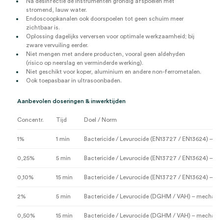
Na desinfectie de instrumenten grondig afspoelen met
stromend, lauw water.
Endoscoopkanalen ook doorspoelen tot geen schuim meer
zichtbaar is.
Oplossing dagelijks verversen voor optimale werkzaamheid; bij
zware vervuiling eerder.
Niet mengen met andere producten, vooral geen aldehyden
(risico op neerslag en verminderde werking).
Niet geschikt voor koper, aluminium en andere non-ferrometalen.
Ook toepasbaar in ultrasoonbaden.
Aanbevolen doseringen & inwerktijden
Concentr.
Tijd
Doel / Norm
1%
1 min
Bactericide / Levurocide (EN13727 / EN13624) – z
0,25%
5 min
Bactericide / Levurocide (EN13727 / EN13624) – z
0,10%
15 min
Bactericide / Levurocide (EN13727 / EN13624) – z
2%
5 min
Bactericide / Levurocide (DGHM / VAH) – mechan
0,50%
15 min
Bactericide / Levurocide (DGHM / VAH) – mechan