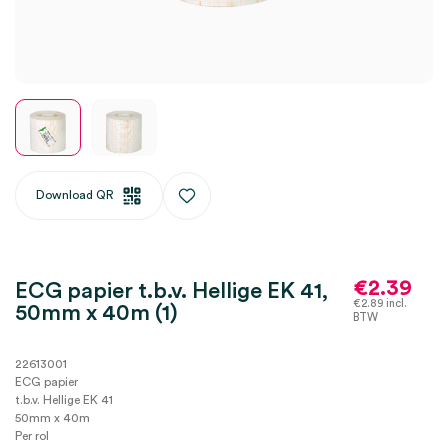
Download QR
€
2.39
ECG papier t.b.v. Hellige EK 41,
€
2.89
incl.
50mm x 40m (1)
BTW
22613001
ECG papier
t.b.v. Hellige EK 41
50mm x 40m
Per rol