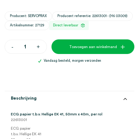
Producent: SERVOPRAX
Producent referentie: 22613001 - (H6 03009)
Artikelnummer: 27129
Direct leverbaar
ECG
-
+
Toevoegen aan winkelmand
papier
t.b.v.
Hellige
Vandaag besteld, morgen verzonden
EK
41,
50mm
x
40m
(1)
aantal
Beschrijving
ECG papier t.b.v. Hellige EK 41, 50mm x 40m, per rol
22613001
ECG papier
t.b.v. Hellige EK 41