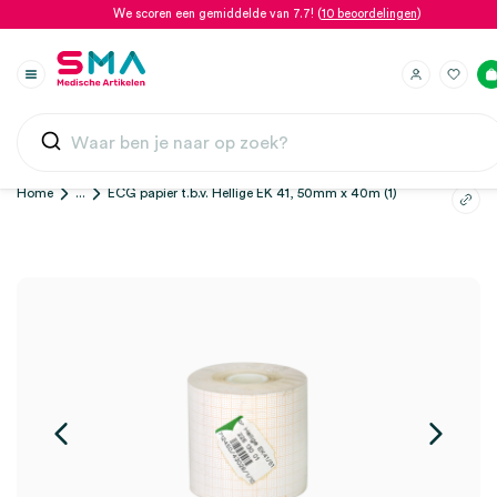
We scoren een gemiddelde van 7.7! (
10 beoordelingen
)
Home
...
ECG papier t.b.v. Hellige EK 41, 50mm x 40m (1)