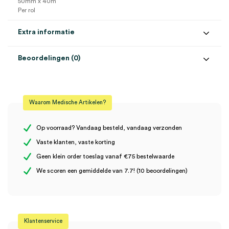
50mm x 40m
Per rol
Extra informatie
Beoordelingen (0)
Aantal
1 stuk
Beoordelingen
Afmeting
50mm x 40m
Waarom Medische Artikelen?
Steriel
onsteriel
Er zijn nog geen beoordelingen.
Op voorraad? Vandaag besteld, vandaag verzonden
Vaste klanten, vaste korting
Geen klein order toeslag vanaf €75 bestelwaarde
Wees de eerste om “ECG papier t.b.v. Hellige EK 41, 50mm x 40m
We scoren een gemiddelde van 7.7! (10 beoordelingen)
(1)” te beoordelen
Je moet
ingelogd zijn
om een beoordeling te plaatsen.
Klantenservice