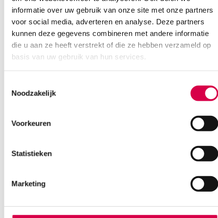
08:30 tot 17:00
informatie over uw gebruik van onze site met onze partners
voor social media, adverteren en analyse. Deze partners
kunnen deze gegevens combineren met andere informatie
Bel Anca
E-mail Anca
Contactformulier
die u aan ze heeft verstrekt of die ze hebben verzameld op
basis van uw gebruik van hun services.
Toestemmingsselectie
Noodzakelijk
Ook interessant
Voorkeuren
Statistieken
Marketing