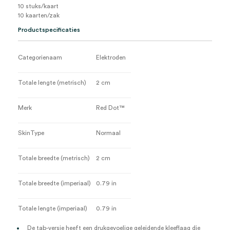
10 stuks/kaart
10 kaarten/zak
Productspecificaties
Categorienaam
Elektroden
Totale lengte (metrisch)
2 cm
Merk
Red Dot™
SkinType
Normaal
Totale breedte (metrisch)
2 cm
Totale breedte (imperiaal)
0.79 in
Totale lengte (imperiaal)
0.79 in
De tab-versie heeft een drukgevoelige geleidende kleeflaag die