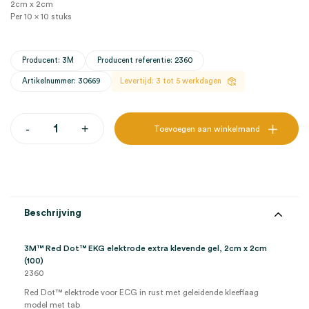
2cm x 2cm
Per 10 x 10 stuks
Producent: 3M
Producent referentie: 2360
Artikelnummer: 30669
Levertijd: 3 tot 5 werkdagen
3M™
-
+
Toevoegen aan winkelmand
Red
Dot™
EKG
elektrode
extra
klevende
gel,
Beschrijving
2cm
x
2cm
3M™ Red Dot™ EKG elektrode extra klevende gel, 2cm x 2cm
(100)
(100)
aantal
2360
Red Dot™ elektrode voor ECG in rust met geleidende kleeflaag
model met tab