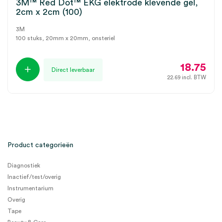
3M™ Red Dot™ EKG elektrode klevende gel,
2cm x 2cm (100)
3M
100 stuks, 20mm x 20mm, onsteriel
18.75
Direct leverbaar
22.69
incl. BTW
Product categorieën
Diagnostiek
Inactief/test/overig
Instrumentarium
Overig
Tape