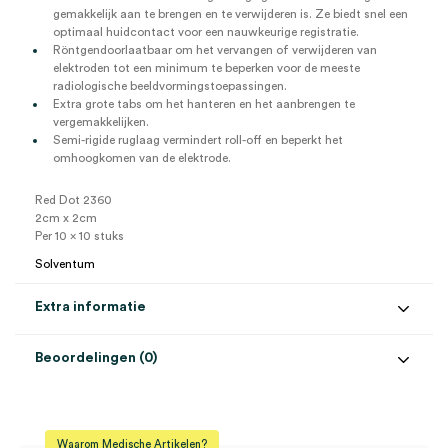
gemakkelijk aan te brengen en te verwijderen is. Ze biedt snel een
optimaal huidcontact voor een nauwkeurige registratie.
Röntgendoorlaatbaar om het vervangen of verwijderen van
elektroden tot een minimum te beperken voor de meeste
radiologische beeldvormingstoepassingen.
Extra grote tabs om het hanteren en het aanbrengen te
vergemakkelijken.
Semi-rigide ruglaag vermindert roll-off en beperkt het
omhoogkomen van de elektrode.
Red Dot 2360
2cm x 2cm
Per 10 x 10 stuks
Solventum
Extra informatie
Beoordelingen (0)
Aantal
100 stuks
Beoordelingen
Afmeting
20mm x 20mm
Waarom Medische Artikelen?
Steriel
onsteriel