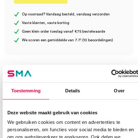
Er zijn nog geen beoordelingen.
Op voorraad? Vandaag besteld, vandaag verzonden
Vaste klanten, vaste korting
Geen klein order toeslag vanaf €75 bestelwaarde
Wees de eerste om “3M™ Red Dot™ EKG elektrode extra
We scoren een gemiddelde van 7.7! (10 beoordelingen)
klevende gel, 2cm x 2cm (100)” te beoordelen
Je moet
ingelogd zijn
om een beoordeling te plaatsen.
Klantenservice
Toestemming
Details
Over
Heb je een vraag?
Anca helpt je!
Deze website maakt gebruik van cookies
We gebruiken cookies om content en advertenties te
Vind je antwoord snel en makkelijk op onze klantenservice pagina.
personaliseren, om functies voor social media te bieden en
Of contacteer ons via een van de onderstaande opties.
om ons websiteverkeer te analyseren. Ook delen we
Onze klantenservice is bereikbaar van maandag t/m vrijdag van