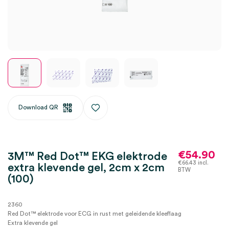
Download QR
€
54.90
3M™ Red Dot™ EKG elektrode
€
66.43
incl.
extra klevende gel, 2cm x 2cm
BTW
(100)
2360
Red Dot™ elektrode voor ECG in rust met geleidende kleeflaag
Extra klevende gel