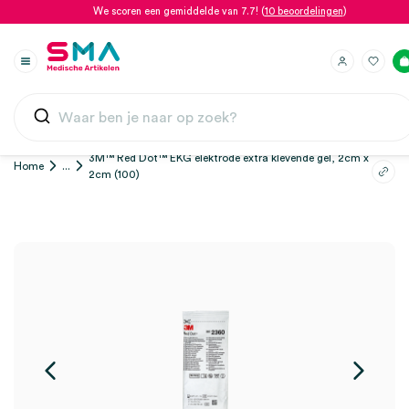
We scoren een gemiddelde van 7.7! (
10 beoordelingen
)
3M™ Red Dot™ EKG elektrode extra klevende gel, 2cm x
Home
...
2cm (100)