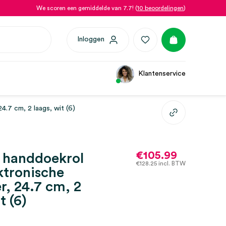
We scoren een gemiddelde van 7.7! (
10 beoordelingen
)
Inloggen
Klantenservice
4.7 cm, 2 laags, wit (6)
€
105.99
 handdoekrol
€
128.25
incl. BTW
ktronische
r, 24.7 cm, 2
t (6)