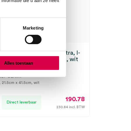
nformatie die u aan ze heeft
Marketing
ex vouwhanddoekjes, Ultra, I-
 21.5cm x 41.5cm, 2 laags, wit
Alles toestaan
4)
RLY-CLARK
, 21.5cm x 41.5cm, wit
190.78
Direct leverbaar
230.84
incl. BTW