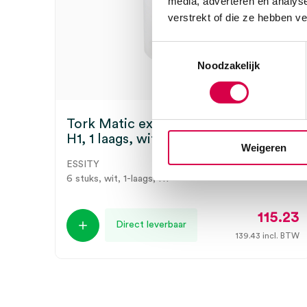
media, adverteren en analys
verstrekt of die ze hebben v
Toestemmingsselectie
Noodzakelijk
Tork Matic extra lange handdoekrol,
H1, 1 laags, wit (6)
Weigeren
ESSITY
6 stuks, wit, 1-laags, H1
115.23
Direct leverbaar
139.43
incl. BTW