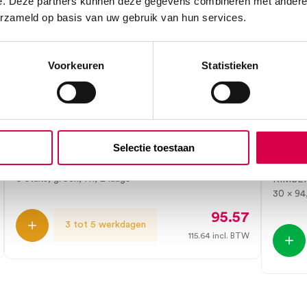
e. Deze partners kunnen deze gegevens combineren met andere i
erzameld op basis van uw gebruik van hun services.
Voorkeuren
Statistieken
Tork Matic handdoekrol Advanced,
Kleen
H1, 2 laags, groen (6)
vouw,
Selectie toestaan
(30×9
ESSITY
6 stuks, groen, H1, 2 laags
KIMBE
30 x 94
95.57
3 tot 5 werkdagen
115.64
incl. BTW