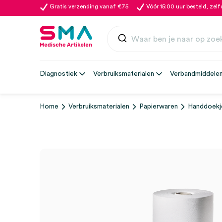
Gratis verzending vanaf €75
Vóór 15:00 uur besteld, zel
Diagnostiek
Verbruiksmaterialen
Verbandmiddele
Home
Verbruiksmaterialen
Papierwaren
Handdoekj