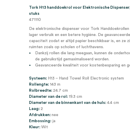
Tork H13 handdoekrol voor Elektronische Dispenser, 
stuks
471110
De elektronische dispenser voor Tork Handdoekrollen 
lager verbruik en een betere hygiëne. De geavanceerd
capaciteit zodat er altijd papier beschikbaar is, en ze z
ruimten zoals op scholen of luchthavens.
Dankzij rollen die lang meegaan, kunnen de onderh
de gebruikstijd gemaximaliseerd worden.
Geavanceerde kwaliteit voor kostenbesparing en g
Systeem:
H13 – Hand Towel Roll Electronic system
Rollengte:
143 m
Rolbreedte:
24.7 cm
Diameter van de rol:
19.3 cm
Diameter van de binnenkant van de huls:
4.4 cm
Laag:
2
Afdrukken:
nee
Embossing:
ja
Kleur:
Wit