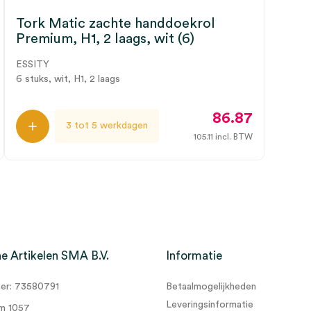
Tork Matic zachte handdoekrol
Premium, H1, 2 laags, wit (6)
ESSITY
6 stuks, wit, H1, 2 laags
86.87
3 tot 5 werkdagen
105.11
incl. BTW
e Artikelen SMA B.V.
Informatie
r: 73580791
Betaalmogelijkheden
Leveringsinformatie
m 1057