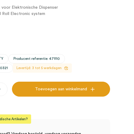
 voor Elektronische Dispenser
 Roll Electronic system
TY
Producent referentie: 471110
30321
Levertijd: 3 tot 5 werkdagen
+
Toevoegen aan winkelmand
l
he
sche Artikelen?