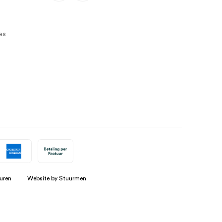
es
uren
Website by Stuurmen