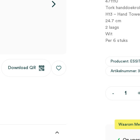
471110
Tork handdoekrol
H13 – Hand Towel
24.7 cm
2 laags
Wit
Per 6 stuks
Producent: ESSI
Download QR
Artikelnummer: 
Tork
-
H13
handdoekro
voor
Elektronisc
Dispenser,
24.7
Waarom Medi
cm,
2
laags,