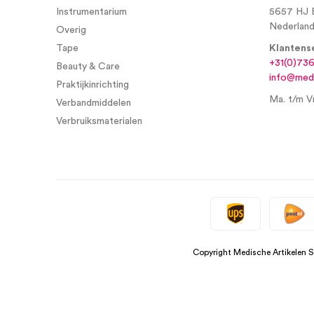
Instrumentarium
5657 HJ 
Nederlan
Overig
Tape
Klantens
+31(0)73
Beauty & Care
info@medi
Praktijkinrichting
Ma. t/m Vr
Verbandmiddelen
Verbruiksmaterialen
Copyright Medische Artikelen 