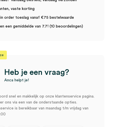
raad? Vandaag besteld, vandaag verzonden
anten, vaste korting
in order toeslag vanaf €75 bestelwaarde
n een gemiddelde van 7.7! (10 beoordelingen)
ice
Heb je een vraag?
Anca helpt je!
oord snel en makkelijk op onze klantenservice pagina.
r ons via een van de onderstaande opties.
service is bereikbaar van maandag t/m vrijdag van
:00