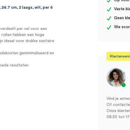
Op voor
wit
24.7 cm, 2 laags, wit, per 6
Vaste kl
(6)
aantal
Geen kle
We score
verdeelt per vel voor een
e rollen hebben een hoge
ijn ideaal voor drukke sanitaire
oudskosten geminimaliseerd en
Klantenserv
oede resultaten
Vind je antw
Of contactee
Onze klanten
08:30 tot 17