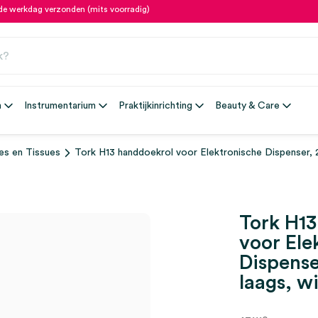
fde werkdag verzonden (mits voorradig)
n
Instrumentarium
Praktijkinrichting
Beauty & Care
es en Tissues
Tork H13 handdoekrol voor Elektronische Dispenser, 2
Tork H13
voor Ele
Dispense
laags, wi