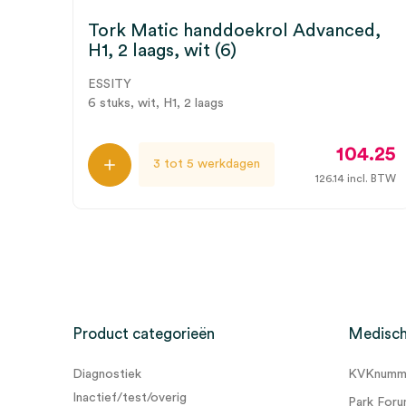
Tork Matic handdoekrol Advanced,
H1, 2 laags, wit (6)
ESSITY
6 stuks, wit, H1, 2 laags
104.25
3 tot 5 werkdagen
126.14
incl. BTW
Product categorieën
Medisch
Diagnostiek
KVKnumme
Inactief/test/overig
Park Foru