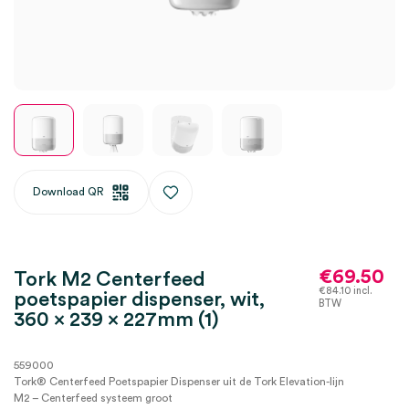
Download QR
€
69.50
Tork M2 Centerfeed
€
84.10
incl.
poetspapier dispenser, wit,
BTW
360 x 239 x 227mm (1)
559000
Tork® Centerfeed Poetspapier Dispenser uit de Tork Elevation-lijn
M2 – Centerfeed systeem groot