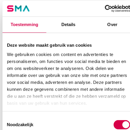
Vind je antwoord snel en makkelijk op onze klantenservice pagina.
Of contacteer ons via een van de onderstaande opties.
Onze klantenservice is bereikbaar van maandag t/m vrijdag van
08:30 tot 17:00
Toestemming
Details
Over
Bel Anca
E-mail Anca
Contactformulier
Deze website maakt gebruik van cookies
We gebruiken cookies om content en advertenties te
personaliseren, om functies voor social media te bieden en
om ons websiteverkeer te analyseren. Ook delen we
informatie over uw gebruik van onze site met onze partners
voor social media, adverteren en analyse. Deze partners
Ook interessant
kunnen deze gegevens combineren met andere informatie
die u aan ze heeft verstrekt of die ze hebben verzameld op
basis van uw gebruik van hun services.
Toestemmingsselectie
Noodzakelijk