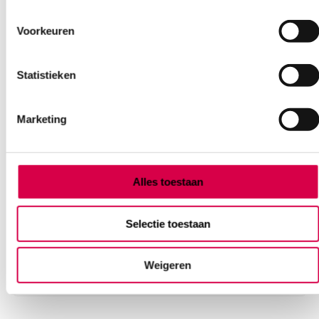
Voorkeuren
Statistieken
Marketing
Tork Elevation handdoek dispenser, H2, wit (1)
Alles toestaan
ESSITY
1 stuk, kunststof, wit
Selectie toestaan
77.02
Direct leverbaar
Weigeren
93.19
incl. BTW