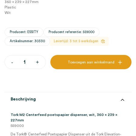
360 x 239 x 227mm
Plastic
Wit
Producent: ESSITY
Producent referentie: 559000
Artikelnummer: 30330
Levertijd: 3 tot 5 werkdagen
Tork
-
+
Toevoegen aan winkelmand
M2
Centerfeed
poetspapier
dispenser,
wit,
360
x
Beschrijving
239
x
227mm
Tork M2 Centerfeed poetspapier dispenser, wit, 360 x 239 x
(1)
227mm
aantal
559000
De Tork® Centerfeed Poetspapier Dispenser uit de Tork Elevation-