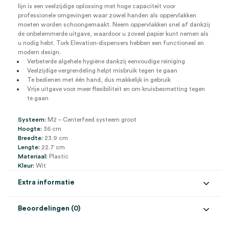
lijn is een veelzijdige oplossing met hoge capaciteit voor
professionele omgevingen waar zowel handen als oppervlakken
moeten worden schoongemaakt. Neem oppervlakken snel af dankzij
de onbelemmerde uitgave, waardoor u zoveel papier kunt nemen als
u nodig hebt. Tork Elevation-dispensers hebben een functioneel en
modern design.
Verbeterde algehele hygiëne dankzij eenvoudige reiniging
Veelzijdige vergrendeling helpt misbruik tegen te gaan
Te bedienen met één hand, dus makkelijk in gebruik
Vrije uitgave voor meer flexibiliteit en om kruisbesmetting tegen
te gaan
Systeem:
M2 – Centerfeed systeem groot
Hoogte:
36 cm
Breedte:
23.9 cm
Lengte:
22.7 cm
Materiaal:
Plastic
Kleur:
Wit
Extra informatie
Beoordelingen (0)
Aantal
1 stuk