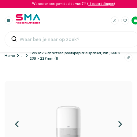
We scoren een gemiddelde van 7.1! (
11 beoordelingen
)
Tork M2 Centerfeed poetspapier dispenser, wit, 360 x
Home
...
239 x 227mm (1)