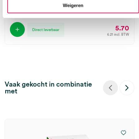
LOHMANN
Weigeren
1 stuk, 4cm x 5m, onsteriel
5.70
Direct leverbaar
6.21
incl. BTW
Vaak gekocht in combinatie
met