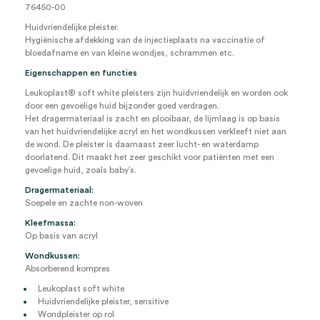
76450-00
Huidvriendelijke pleister.
Hygiënische afdekking van de injectieplaats na vaccinatie of
bloedafname en van kleine wondjes, schrammen etc.
Eigenschappen en functies
Leukoplast® soft white pleisters zijn huidvriendelijk en worden ook
door een gevoelige huid bijzonder goed verdragen.
Het dragermateriaal is zacht en plooibaar, de lijmlaag is op basis
van het huidvriendelijke acryl en het wondkussen verkleeft niet aan
de wond. De pleister is daarnaast zeer lucht- en waterdamp
doorlatend. Dit maakt het zeer geschikt voor patiënten met een
gevoelige huid, zoals baby’s.
Dragermateriaal:
Soepele en zachte non-woven
Kleefmassa:
Op basis van acryl
Wondkussen:
Absorberend kompres
Leukoplast soft white
Huidvriendelijke pleister, sensitive
Wondpleister op rol