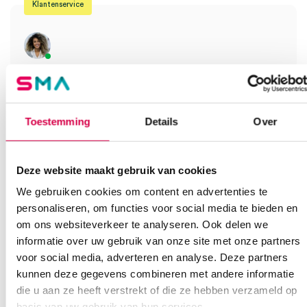
Klantenservice
Heb je een vraag?
Anca helpt je!
Toestemming
Details
Over
Vind je antwoord snel en makkelijk op onze klantenservice pagina.
Of contacteer ons via een van de onderstaande opties.
Onze klantenservice is bereikbaar van maandag t/m vrijdag van
08:30 tot 17:00
Deze website maakt gebruik van cookies
We gebruiken cookies om content en advertenties te
Bel Anca
E-mail Anca
Contactformulier
personaliseren, om functies voor social media te bieden en
om ons websiteverkeer te analyseren. Ook delen we
informatie over uw gebruik van onze site met onze partners
voor social media, adverteren en analyse. Deze partners
kunnen deze gegevens combineren met andere informatie
die u aan ze heeft verstrekt of die ze hebben verzameld op
basis van uw gebruik van hun services.