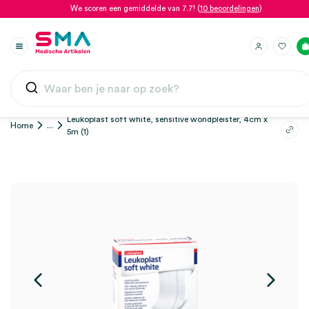
We scoren een gemiddelde van 7.7! (
10 beoordelingen
)
Leukoplast soft white, sensitive wondpleister, 4cm x
Home
...
5m (1)