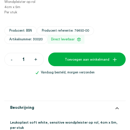
Wondpleister op rol
4cm x 5m
Per stuk
Producent: BSN
Producent referentie: 76450-00
Artikelnummer: 30020
Direct leverbaar
Leukoplast
-
+
Toevoegen aan winkelmand
soft
white,
sensitive
Vandaag besteld, morgen verzonden
wondpleister,
4cm
x
5m
(1)
aantal
Beschrijving
Leukoplast soft white, sensitive wondpleister op rol, 4cm x 5m,
per stuk