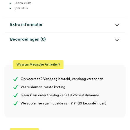
4cm x 5m
per stuk
Extra informatie
Beoordelingen (0)
Aantal
1 stuk
Beoordelingen
Afmeting
4cm x 5m
Waarom Medische Artikelen?
Steriel
onsteriel
Er zijn nog geen beoordelingen.
Uitvoering
sensitive
Op voorraad? Vandaag besteld, vandaag verzonden
Vaste klanten, vaste korting
Geen klein order toeslag vanaf €75 bestelwaarde
Wees de eerste om “Leukoplast soft white, sensitive
We scoren een gemiddelde van 7.7! (10 beoordelingen)
wondpleister, 4cm x 5m (1)” te beoordelen
Je moet
ingelogd zijn
om een beoordeling te plaatsen.