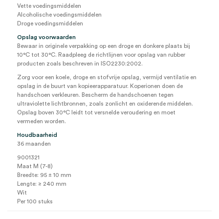
Vette voedingsmiddelen
Alcoholische voedingsmiddelen
Droge voedingsmiddelen
Opslag voorwaarden
Bewaar in originele verpakking op een droge en donkere plaats bij
10°C tot 30°C. Raadpleeg de richtlijnen voor opslag van rubber
producten zoals beschreven in ISO2230:2002.
Zorg voor een koele, droge en stofvrije opslag, vermijd ventilatie en
opslag in de buurt van kopieerapparatuur. Koperionen doen de
handschoen verkleuren. Bescherm de handschoenen tegen
ultraviolette lichtbronnen, zoals zonlicht en oxiderende middelen.
Opslag boven 30°C leidt tot versnelde veroudering en moet
vermeden worden.
Houdbaarheid
36 maanden
9001321
Maat M (7-8)
Breedte: 95 ± 10 mm
Lengte: ≥ 240 mm
Wit
Per 100 stuks