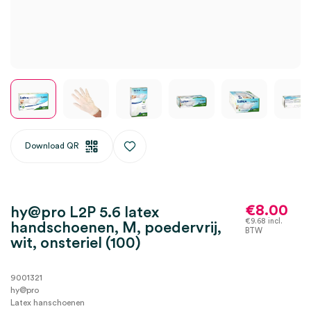
Download QR
€
8.00
hy@pro L2P 5.6 latex
€
9.68
incl.
handschoenen, M, poedervrij,
BTW
wit, onsteriel (100)
9001321
hy@pro
Latex hanschoenen