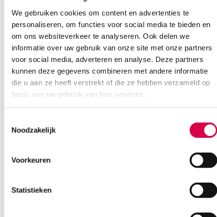
We gebruiken cookies om content en advertenties te
Heb je een vraag?
personaliseren, om functies voor social media te bieden en
Anca helpt je!
om ons websiteverkeer te analyseren. Ook delen we
informatie over uw gebruik van onze site met onze partners
Vind je antwoord snel en makkelijk op onze klantenservice pagina.
voor social media, adverteren en analyse. Deze partners
Of contacteer ons via een van de onderstaande opties.
Onze klantenservice is bereikbaar van maandag t/m vrijdag van
kunnen deze gegevens combineren met andere informatie
08:30 tot 17:00
die u aan ze heeft verstrekt of die ze hebben verzameld op
basis van uw gebruik van hun services.
Bel Anca
E-mail Anca
Contactformulier
Toestemmingsselectie
Noodzakelijk
Voorkeuren
Statistieken
Ook interessant