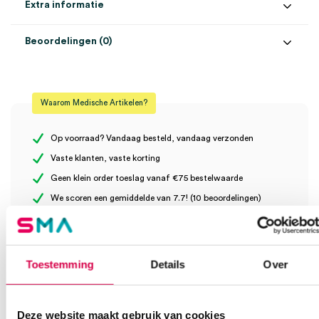
Extra informatie
Beoordelingen (0)
Aantal
100 stuks
Beoordelingen
Kleur
wit
Waarom Medische Artikelen?
Maat
M
Er zijn nog geen beoordelingen.
Materiaal
latex
Op voorraad? Vandaag besteld, vandaag verzonden
Vaste klanten, vaste korting
Steriel
onsteriel
Geen klein order toeslag vanaf €75 bestelwaarde
Wees de eerste om “hy@pro L2P 5.6 latex handschoenen, M,
Uitvoering
poedervrij
We scoren een gemiddelde van 7.7! (10 beoordelingen)
poedervrij, wit, onsteriel (100)” te beoordelen
Je moet
ingelogd zijn
om een beoordeling te plaatsen.
Toestemming
Details
Over
Klantenservice
Deze website maakt gebruik van cookies