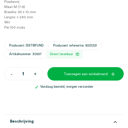
Poedervrij
Maat M (7-8)
Breedte: 95 ± 10 mm
Lengte: ≥ 240 mm
Wit
Per 100 stuks
Producent: DISTRIFUND
Producent referentie: 9001321
Artikelnummer: 30597
Direct leverbaar
hy@pro
-
+
Toevoegen aan winkelmand
L2P
5.6
latex
Vandaag besteld, morgen verzonden
handschoenen,
M,
poedervrij,
wit,
onsteriel
(100)
aantal
Beschrijving