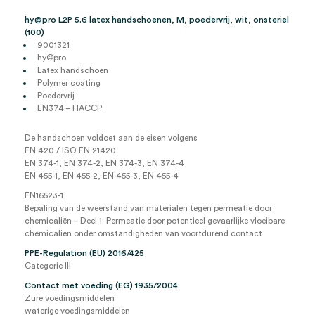
hy@pro L2P 5.6 latex handschoenen, M, poedervrij, wit, onsteriel
(100)
9001321
hy@pro
Latex handschoen
Polymer coating
Poedervrij
EN374 – HACCP
De handschoen voldoet aan de eisen volgens
EN 420 / ISO EN 21420
EN 374-1, EN 374-2, EN 374-3, EN 374-4
EN 455-1, EN 455-2, EN 455-3, EN 455-4
EN16523-1
Bepaling van de weerstand van materialen tegen permeatie door
chemicaliën – Deel 1: Permeatie door potentieel gevaarlijke vloeibare
chemicaliën onder omstandigheden van voortdurend contact
PPE-Regulation (EU) 2016/425
Categorie III
Contact met voeding (EG) 1935/2004
Zure voedingsmiddelen
waterige voedingsmiddelen