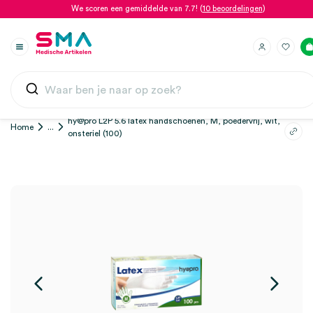
We scoren een gemiddelde van 7.7! (
10 beoordelingen
)
hy@pro L2P 5.6 latex handschoenen, M, poedervrij, wit,
Home
...
onsteriel (100)