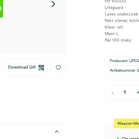
H9 100333
Lifeguard
Latex onderzoek
Niet steriel, lich
Kleur: wit
Maat L
Per 100 stuks
Producent: LIF
Download QR
Artikelnummer: 
Lifeguard
-
latex
handschoen
L,
licht
gepoederd,
wit,
Waarom Medi
onsteriel
(100)
aantal