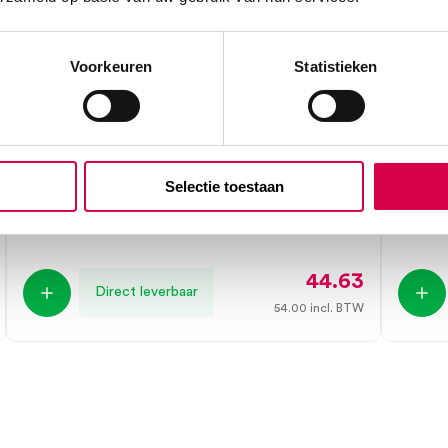
Voorkeuren
Statistieken
Lifeguard overtrekschoenen, non-
hy@pr
woven, blauw/wit, anti-slip (100)
S, po
Selectie toestaan
LIFEGUARD
DISTR
100 stuks, blauw, wit, latex
100 stuk
44.63
Direct leverbaar
54.00
incl. BTW