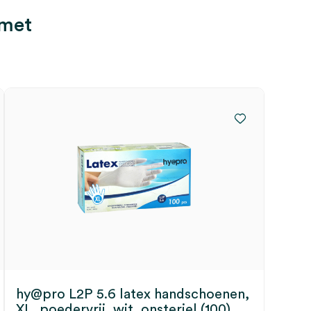
 met
hy@pro L2P 5.6 latex handschoenen,
XL, poedervrij, wit, onsteriel (100)