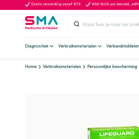
Gratis verzending vanaf €75
Vóór 15:00 uur besteld, zel
Diagnostiek
Verbruiksmaterialen
Verbandmiddele
Home
Verbruiksmaterialen
Persoonlijke bescherming