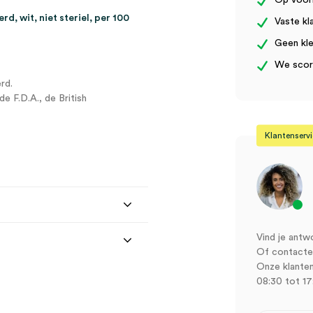
Op voor
d, wit, niet steriel, per 100
Vaste kl
Geen kle
We score
rd.
e F.D.A., de British
Klantenserv
Vind je antw
Of contactee
Onze klanten
08:30 tot 17