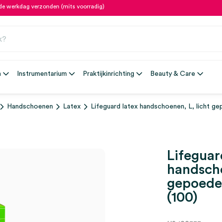
fde werkdag verzonden (mits voorradig)
n
Instrumentarium
Praktijkinrichting
Beauty & Care
Handschoenen
Latex
Lifeguard latex handschoenen, L, licht ge
Lifeguar
handscho
gepoeder
(100)