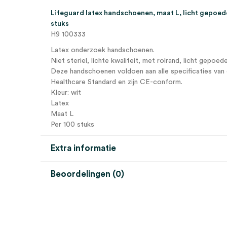
Lifeguard latex handschoenen, maat L, licht gepoeder
stuks
H9 100333
Latex onderzoek handschoenen.
Niet steriel, lichte kwaliteit, met rolrand, licht gepoede
Deze handschoenen voldoen aan alle specificaties van d
Healthcare Standard en zijn CE-conform.
Kleur: wit
Latex
Maat L
Per 100 stuks
Extra informatie
Beoordelingen (0)
Aantal
100 stuks
Beoordelingen
Kleur
wit
Maat
L