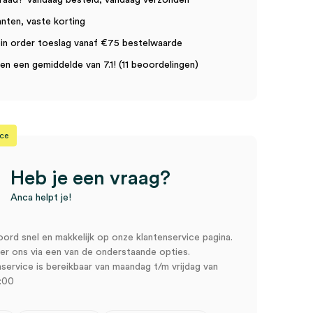
raad? Vandaag besteld, vandaag verzonden
anten, vaste korting
in order toeslag vanaf €75 bestelwaarde
n een gemiddelde van 7.1! (11 beoordelingen)
ice
Heb je een vraag?
Anca helpt je!
oord snel en makkelijk op onze klantenservice pagina.
r ons via een van de onderstaande opties.
service is bereikbaar van maandag t/m vrijdag van
:00