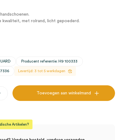
 handschoenen.
te kwaliteit, met rolrand, licht gepoederd.
EGUARD
Producent referentie: H9 100333
27336
Levertijd: 3 tot 5 werkdagen
+
Toevoegen aan winkelmand
en,
sche Artikelen?