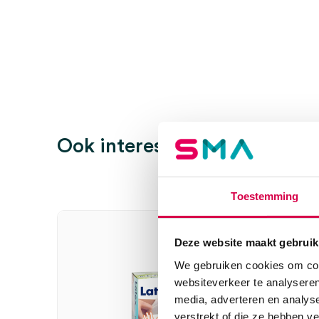
Er zijn nog geen beoordelingen.
Steriel
onsteriel
Uitvoering
licht gepoederd
Wees de eerste om “Lifeguard latex handschoenen, L
onsteriel (100)” te beoordelen
Je moet
ingelogd zijn
om een beoordeling te plaatsen.
Ook interessant
Toestemming
Deze website maakt gebruik
We gebruiken cookies om cont
websiteverkeer te analyseren
media, adverteren en analys
verstrekt of die ze hebben v