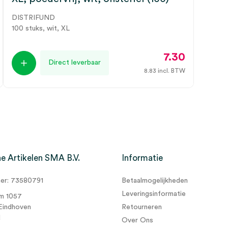
DISTRIFUND
100 stuks, wit, XL
7.30
Direct leverbaar
8.83
incl. BTW
e Artikelen SMA B.V.
Informatie
r: 73580791
Betaalmogelijkheden
Leveringsinformatie
m 1057
Eindhoven
Retourneren
d
Over Ons