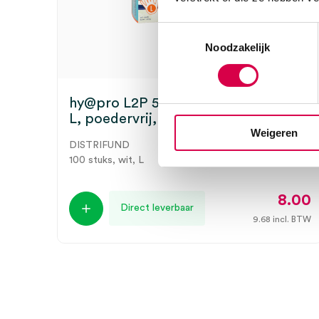
Toestemmingsselectie
Noodzakelijk
hy@pro L2P 5.6 latex handschoenen,
L, poedervrij, wit, onsteriel (100)
Weigeren
DISTRIFUND
100 stuks, wit, L
8.00
Direct leverbaar
9.68
incl. BTW