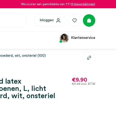
We scoren een gemiddelde van 7.1! (
11 beoordelingen
)
Inloggen
Klantenservice
poederd, wit, onsteriel (100)
€
9.90
d latex
€
11.98
incl. BTW
enen, L, licht
d, wit, onsteriel