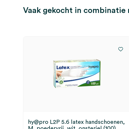
Vaak gekocht in combinatie
hy@pro L2P 5.6 latex handschoenen,
M, poedervrij, wit, onsteriel (100)