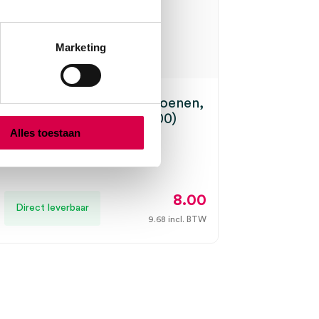
Marketing
o L2P 5.6 latex handschoenen,
edervrij, wit, onsteriel (100)
Alles toestaan
IFUND
s, wit, S
8.00
Direct leverbaar
9.68
incl. BTW