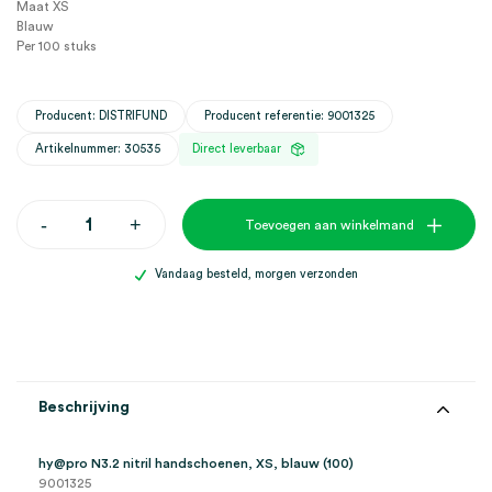
Maat XS
Blauw
Per 100 stuks
Producent: DISTRIFUND
Producent referentie: 9001325
Artikelnummer: 30535
Direct leverbaar
hy@pro
-
+
Toevoegen aan winkelmand
N3.2
nitril
handschoenen,
Vandaag besteld, morgen verzonden
XS,
blauw
(100)
aantal
Beschrijving
hy@pro N3.2 nitril handschoenen, XS, blauw (100)
9001325