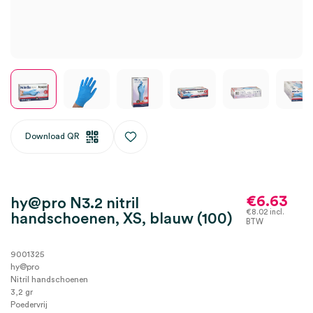
Download QR
€
6.63
hy@pro N3.2 nitril
€
8.02
incl.
handschoenen, XS, blauw (100)
BTW
9001325
hy@pro
Nitril handschoenen
3,2 gr
Poedervrij