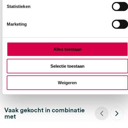
Statistieken
Marketing
hy@pro N3.5 nitril handschoenen, XS, wit (100)
DISTRIFUND
100 stuks, 3.5 gram, wit
Alles toestaan
6.88
Direct leverbaar
8.32
incl. BTW
Selectie toestaan
Weigeren
Vaak gekocht in combinatie
met