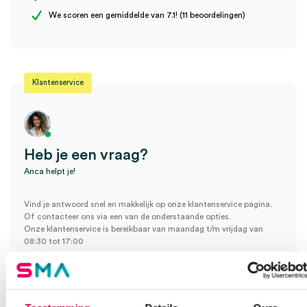
Wees de eerste om “hy@pro N3.2 nitril handschoenen, XS, blauw
Steriel
onsteriel
We scoren een gemiddelde van 7.1! (11 beoordelingen)
(100)” te beoordelen
Je moet
ingelogd zijn
om een beoordeling te plaatsen.
Uitvoering
poedervrij
Klantenservice
Heb je een vraag?
Anca helpt je!
Vind je antwoord snel en makkelijk op onze klantenservice pagina.
Of contacteer ons via een van de onderstaande opties.
Onze klantenservice is bereikbaar van maandag t/m vrijdag van
08:30 tot 17:00
Bel Anca
E-mail Anca
Contactformulier