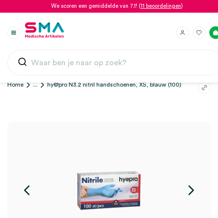
We scoren een gemiddelde van 7.1! (
11 beoordelingen
)
Home
...
hy@pro N3.2 nitril handschoenen, XS, blauw (100)