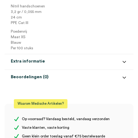
Nitril handschoenen
3,2 gr / 0,055 mm
24 cm
PPE Cat III
Poedervrij
Maat XS
Blauw
Per 100 stuks
Extra informatie
Beoordelingen (0)
Aantal
100 stuks
Beoordelingen
Gewicht
3.2 gram
Waarom Medische Artikelen?
Kleur
blauw
Er zijn nog geen beoordelingen.
Maat
XS
Op voorraad? Vandaag besteld, vandaag verzonden
Vaste klanten, vaste korting
Materiaal
nitril
Geen klein order toeslag vanaf €75 bestelwaarde