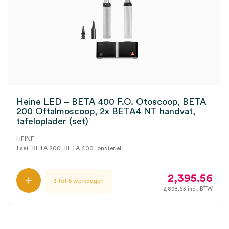
Heine LED – BETA 400 F.O. Otoscoop, BETA
200 Oftalmoscoop, 2x BETA4 NT handvat,
tafeloplader (set)
HEINE
1 set, BETA 200, BETA 400, onsteriel
2,395.56
3 tot 5 werkdagen
2,898.63
incl. BTW