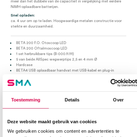
meer dan het dubbele van de capaciteit in vergelijking met eerdere
NiMH-oplaadbare batterijen.
Snel opladen:
ca. 4 uur om op te laden. Hoogwaardige metalen constructie voor
sterkte en duurzaamheid.
BETA 200 F.O. Otoscoop LED
BETA 200 Oftalmoscoop LED
1 set herbruikbare tips (B-000.11.111)
5 van beide AllSpec wegwerptips 2,5 en 4 mm Ø
Hardcase
BETA4 USB oplaadbaar handvat met USB-kabel en plug-in
voeding
Extra informatie
Toestemming
Details
Over
Beoordelingen (0)
Aantal
1 set
Deze website maakt gebruik van cookies
Beoordelingen
Model
BETA 200
We gebruiken cookies om content en advertenties te
Waarom Medische Artikelen?
Steriel
onsteriel