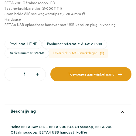
BETA 200 Oftalmoscoop LED
1 set herbruikbare tips (B-000.11.111)
5 van beide AllSpec wegwerptips 2,5 en 4 mm Ø
Hardcase
BETA4 USB oplaadbaar handvat met USB-kabel en plug-in voeding
Producent: HEINE
Producent referentie: A-132.28.388
Artikelnummer: 29740
Levertijd: 3 tot 5 werkdagen
Heine
-
+
Toevoegen aan winkelmand
LED
-
BETA
200
F.O.
Otoscoop,
BETA
Beschrijving
200
Oftalmoscoop,
BETA4
Heine BETA Set LED – BETA 200 F.O. Otoscoop, BETA 200
USB
Oftalmoscoop, BETA4 USB handvat, koffer
handvat,