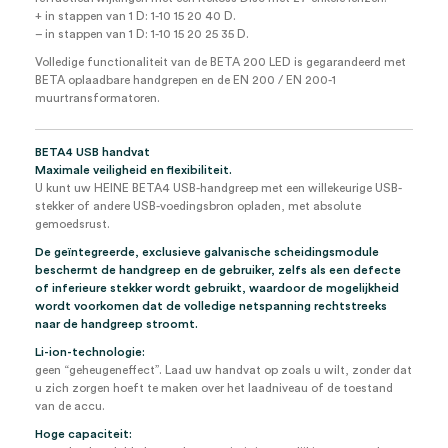
+ in stappen van 1 D: 1-10 15 20 40 D.
– in stappen van 1 D: 1-10 15 20 25 35 D.
Volledige functionaliteit van de BETA 200 LED is gegarandeerd met
BETA oplaadbare handgrepen en de EN 200 / EN 200-1
muurtransformatoren.
BETA4 USB handvat
Maximale veiligheid en flexibiliteit.
U kunt uw HEINE BETA4 USB-handgreep met een willekeurige USB-
stekker of andere USB-voedingsbron opladen, met absolute
gemoedsrust.
De geïntegreerde, exclusieve galvanische scheidingsmodule
beschermt de handgreep en de gebruiker, zelfs als een defecte
of inferieure stekker wordt gebruikt, waardoor de mogelijkheid
wordt voorkomen dat de volledige netspanning rechtstreeks
naar de handgreep stroomt.
Li-ion-technologie:
geen “geheugeneffect”. Laad uw handvat op zoals u wilt, zonder dat
u zich zorgen hoeft te maken over het laadniveau of de toestand
van de accu.
Hoge capaciteit: