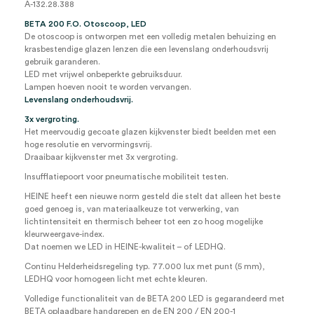
A-132.28.388
koffer
(set)
BETA 200 F.O. Otoscoop, LED
aantal
De otoscoop is ontworpen met een volledig metalen behuizing en
krasbestendige glazen lenzen die een levenslang onderhoudsvrij
gebruik garanderen.
LED met vrijwel onbeperkte gebruiksduur.
Lampen hoeven nooit te worden vervangen.
Levenslang onderhoudsvrij.
3x vergroting.
Het meervoudig gecoate glazen kijkvenster biedt beelden met een
hoge resolutie en vervormingsvrij.
Draaibaar kijkvenster met 3x vergroting.
Insufflatiepoort voor pneumatische mobiliteit testen.
HEINE heeft een nieuwe norm gesteld die stelt dat alleen het beste
goed genoeg is, van materiaalkeuze tot verwerking, van
lichtintensiteit en thermisch beheer tot een zo hoog mogelijke
kleurweergave-index.
Dat noemen we LED in HEINE-kwaliteit – of LEDHQ.
Continu Helderheidsregeling typ. 77.000 lux met punt (5 mm),
LEDHQ voor homogeen licht met echte kleuren.
Volledige functionaliteit van de BETA 200 LED is gegarandeerd met
BETA oplaadbare handgrepen en de EN 200 / EN 200-1