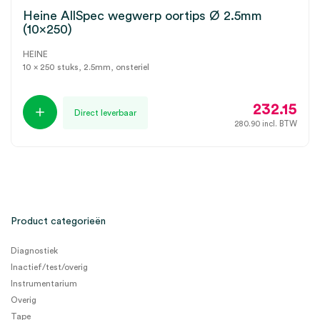
Heine AllSpec wegwerp oortips Ø 2.5mm
(10×250)
HEINE
10 x 250 stuks, 2.5mm, onsteriel
232.15
Direct leverbaar
280.90
incl. BTW
Product categorieën
Diagnostiek
Inactief/test/overig
Instrumentarium
Overig
Tape