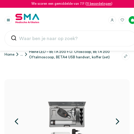
We scoren een gemiddelde van 7.1! (
11 beoordelingen
)
Heine LED – BETA 200 F.O. Otoscoop, BETA 200
Home
...
Oftalmoscoop, BETA4 USB handvat, koffer (set)