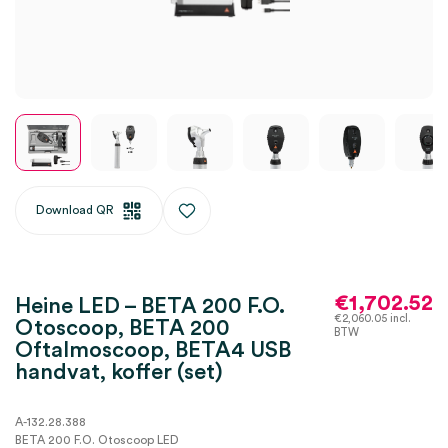
Download QR
€
1,702.52
Heine LED – BETA 200 F.O.
€
2,060.05
incl.
Otoscoop, BETA 200
BTW
Oftalmoscoop, BETA4 USB
handvat, koffer (set)
A-132.28.388
BETA 200 F.O. Otoscoop LED