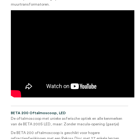
muurtransformatoren.
BETA 200 Oftalmoscoop, LED
De oftalmoscoop met unieke asferische optiek en alle kenmerken
van de BETA 200S LED, maar: Zonder macula-opening (gaatje)
De BETA 200 oftalmoscoop is geschikt voor hogere
refractieafwijkingen met een Rekoss Disc met 27 enkele lenzen.