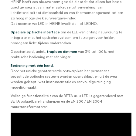
HEINE heeft een nieuwe norm gesteld die stelt dat alleen het beste
goed genoeg is, van materiaalkeuze tot verwerking, van
lichtintensiteit tot dimbaarheid en van thermomanagement tot een
zo hoog mogelijke kleurweergave-index.
Dat noemen we LED in HEINE-kwaliteit – of LEDHQ.
Speciale optische interface
om de LED-verlichting nauwkeurig te
integreren met het optische systeem om te zorgen voor helder,
homogeen licht tijdens onderzoeken.
Gepatenteerd, uniek,
traploos dimmen
van 3% tot 100% met
praktische bediening met één vinger.
Bediening met één hand.
Door het unieke gepatenteerde ontwerp kan het permanent
bevestigde optische systeem worden opengeklapt en uit de weg
worden geklapt, wat instrumentatie en eenvoudige reiniging
mogelijk maakt.
Volledige functionaliteit van de BETA 400 LED is gegarandeerd met
BETA oplaadbare handgrepen en de EN 200 / EN 200-1
muurtransformatoren.