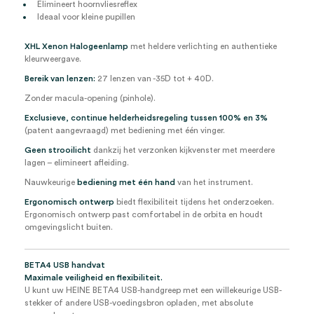
Elimineert hoornvliesreflex
Ideaal voor kleine pupillen
XHL Xenon Halogeenlamp
met heldere verlichting en authentieke
kleurweergave.
Bereik van lenzen:
27 lenzen van -35D tot + 40D.
Zonder macula-opening (pinhole).
Exclusieve, continue helderheidsregeling tussen 100% en 3%
(patent aangevraagd) met bediening met één vinger.
Geen strooilicht
dankzij het verzonken kijkvenster met meerdere
lagen – elimineert afleiding.
Nauwkeurige
bediening met één hand
van het instrument.
Ergonomisch ontwerp
biedt flexibiliteit tijdens het onderzoeken.
Ergonomisch ontwerp past comfortabel in de orbita en houdt
omgevingslicht buiten.
BETA4 USB handvat
Maximale veiligheid en flexibiliteit.
U kunt uw HEINE BETA4 USB-handgreep met een willekeurige USB-
stekker of andere USB-voedingsbron opladen, met absolute