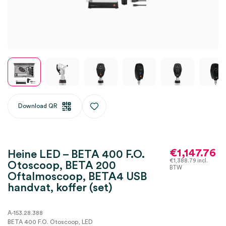
Download QR
€
1,147.76
Heine LED – BETA 400 F.O.
€
1,388.79
incl.
Otoscoop, BETA 200
BTW
Oftalmoscoop, BETA4 USB
handvat, koffer (set)
A-153.28.388
BETA 400 F.O. Otoscoop, LED