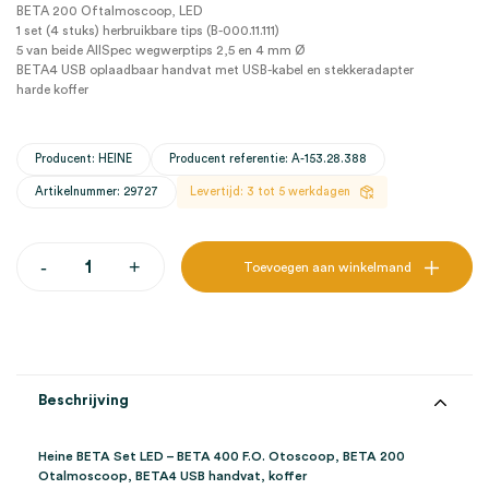
BETA 200 Oftalmoscoop, LED
1 set (4 stuks) herbruikbare tips (B-000.11.111)
5 van beide AllSpec wegwerptips 2,5 en 4 mm Ø
BETA4 USB oplaadbaar handvat met USB-kabel en stekkeradapter
harde koffer
Producent: HEINE
Producent referentie: A-153.28.388
Artikelnummer: 29727
Levertijd: 3 tot 5 werkdagen
Heine
-
+
Toevoegen aan winkelmand
LED
-
BETA
400
F.O.
Otoscoop,
BETA
Beschrijving
200
Oftalmoscoop,
BETA4
Heine BETA Set LED – BETA 400 F.O. Otoscoop, BETA 200
USB
Otalmoscoop, BETA4 USB handvat, koffer
handvat,