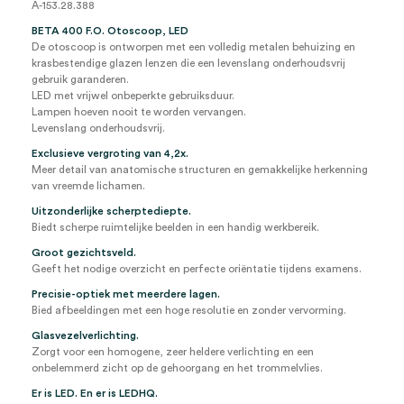
A-153.28.388
koffer
(set)
BETA 400 F.O. Otoscoop, LED
aantal
De otoscoop is ontworpen met een volledig metalen behuizing en
krasbestendige glazen lenzen die een levenslang onderhoudsvrij
gebruik garanderen.
LED met vrijwel onbeperkte gebruiksduur.
Lampen hoeven nooit te worden vervangen.
Levenslang onderhoudsvrij.
Exclusieve vergroting van 4,2x.
Meer detail van anatomische structuren en gemakkelijke herkenning
van vreemde lichamen.
Uitzonderlijke scherptediepte.
Biedt scherpe ruimtelijke beelden in een handig werkbereik.
Groot gezichtsveld.
Geeft het nodige overzicht en perfecte oriëntatie tijdens examens.
Precisie-optiek met meerdere lagen.
Bied afbeeldingen met een hoge resolutie en zonder vervorming.
Glasvezelverlichting.
Zorgt voor een homogene, zeer heldere verlichting en een
onbelemmerd zicht op de gehoorgang en het trommelvlies.
Er is LED. En er is LEDHQ.