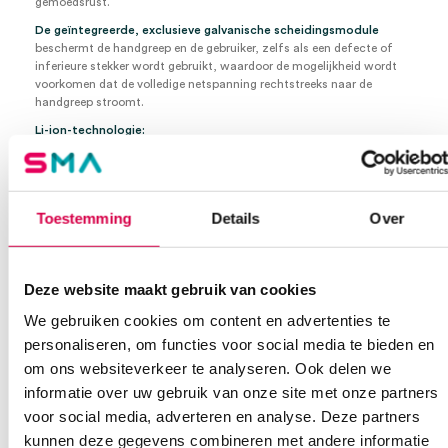
gemoedsrust.
De geïntegreerde, exclusieve galvanische scheidingsmodule
beschermt de handgreep en de gebruiker, zelfs als een defecte of
inferieure stekker wordt gebruikt, waardoor de mogelijkheid wordt
voorkomen dat de volledige netspanning rechtstreeks naar de
handgreep stroomt.
Li-ion-technologie:
geen “geheugeneffect”. Laad uw handvat op zoals u wilt, zonder dat
u zich zorgen hoeft te maken over het laadniveau of de toestand
van de accu.
Hoge capaciteit:
Toestemming
Details
Over
meer dan het dubbele van de capaciteit in vergelijking met eerdere
NiMH-oplaadbare batterijen.
Snel opladen:
ca. 4 uur om op te laden.
Deze website maakt gebruik van cookies
Hoogwaardige metalen constructie
voor sterkte en duurzaamheid.
We gebruiken cookies om content en advertenties te
personaliseren, om functies voor social media te bieden en
BETA 400 F.O. Otoscoop, LED
om ons websiteverkeer te analyseren. Ook delen we
BETA 200 Oftalmoscoop, LED
informatie over uw gebruik van onze site met onze partners
1 set (4 stuks) herbruikbare tips (B-000.11.111)
5 van beide AllSpec wegwerptips 2,5 en 4 mm Ø
voor social media, adverteren en analyse. Deze partners
BETA4 USB oplaadbaar handvat met USB-kabel en
kunnen deze gegevens combineren met andere informatie