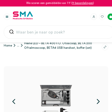
We scoren een gemiddelde van 7.1! (
11 beoordelingen
)
Heine LED – BETA 400 F.O. Otoscoop, BETA 200
Home
...
Oftalmoscoop, BETA4 USB handvat, koffer (set)