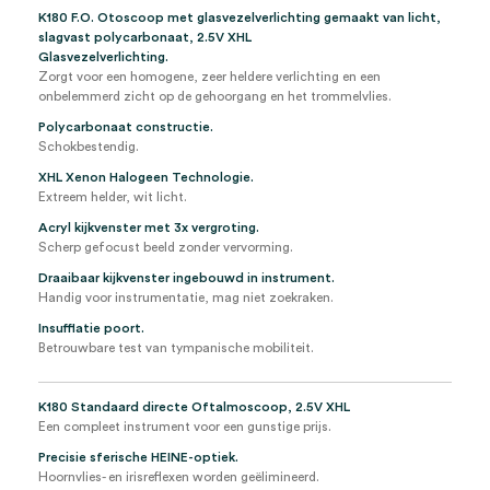
(set)
K180 F.O. Otoscoop met glasvezelverlichting gemaakt van licht,
aantal
slagvast polycarbonaat, 2.5V XHL
Glasvezelverlichting.
Zorgt voor een homogene, zeer heldere verlichting en een
onbelemmerd zicht op de gehoorgang en het trommelvlies.
Polycarbonaat constructie.
Schokbestendig.
XHL Xenon Halogeen Technologie.
Extreem helder, wit licht.
Acryl kijkvenster met 3x vergroting.
Scherp gefocust beeld zonder vervorming.
Draaibaar kijkvenster ingebouwd in instrument.
Handig voor instrumentatie, mag niet zoekraken.
Insufflatie poort.
Betrouwbare test van tympanische mobiliteit.
K180 Standaard directe Oftalmoscoop, 2.5V XHL
Een compleet instrument voor een gunstige prijs.
Precisie sferische HEINE-optiek.
Hoornvlies- en irisreflexen worden geëlimineerd.