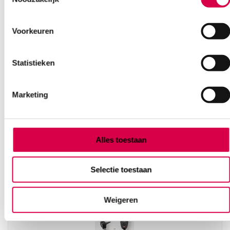
Onze klantenservice is bereikbaar van maandag t/m vrijdag van
08:30 tot 17:00
Voorkeuren
Bel Anca
E-mail Anca
Contactformulier
Statistieken
Marketing
Ook interessant
Alles toestaan
Selectie toestaan
Weigeren