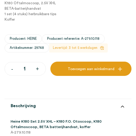
K180 Oftalmoscoop, 2.5V XHL
BETA-batterijhandvat
1 set (4 stuks) herbruikbare tips
Koffer
Producent: HEINE
Producent referentie: A-279.10.118
Artikelnummer: 29748
Levertijd: 3 tot 5 werkdagen
Heine
-
+
Toevoegen aan winkelmand
K180
Set
2.5V
XHL
-
K180
F.O.
Beschrijving
Otoscoop,
K180
Oftalmoscoop,
Heine K180 Set 2.5V XHL – K180 F.O. Otoscoop, K180
BETA
Oftalmoscoop, BETA batterijhandvat, koffer
batterijhandvat,
A-279.10.118
koffer