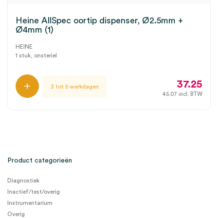
Heine AllSpec oortip dispenser, Ø2.5mm +
Ø4mm (1)
HEINE
1 stuk, onsteriel
37.25
3 tot 5 werkdagen
45.07
incl. BTW
Product categorieën
Diagnostiek
Inactief/test/overig
Instrumentarium
Overig