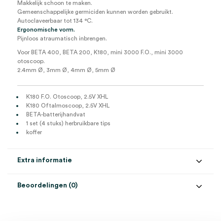
Makkelijk schoon te maken.
Gemeenschappelijke germiciden kunnen worden gebruikt.
Autoclaveerbaar tot 134 °C.
Ergonomische vorm.
Pijnloos atraumatisch inbrengen.
Voor BETA 400, BETA 200, K180, mini 3000 F.O., mini 3000
otoscoop.
2.4mm Ø, 3mm Ø, 4mm Ø, 5mm Ø
K180 F.O. Otoscoop, 2.5V XHL
K180 Oftalmoscoop, 2.5V XHL
BETA-batterijhandvat
1 set (4 stuks) herbruikbare tips
koffer
Extra informatie
Beoordelingen (0)
Aantal
1 set
Beoordelingen
Model
K180