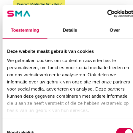
Waarom Medische Artikelen?
Steriel
onsteriel
Er zijn nog geen beoordelingen.
Uitvoering
2.5V XHL, batterij, koffer
Op voorraad? Vandaag besteld, vandaag verzonden
Vaste klanten, vaste korting
Toestemming
Details
Over
Geen klein order toeslag vanaf €75 bestelwaarde
Wees de eerste om “Heine K180 Set 2.5V XHL – K180 F.O.
We scoren een gemiddelde van 7.7! (10 beoordelingen)
Otoscoop, K180 Oftalmoscoop, BETA batterijhandvat, koffer
Deze website maakt gebruik van cookies
(set)” te beoordelen
Je moet
ingelogd zijn
om een beoordeling te plaatsen.
We gebruiken cookies om content en advertenties te
personaliseren, om functies voor social media te bieden en
Klantenservice
om ons websiteverkeer te analyseren. Ook delen we
informatie over uw gebruik van onze site met onze partners
voor social media, adverteren en analyse. Deze partners
kunnen deze gegevens combineren met andere informatie
die u aan ze heeft verstrekt of die ze hebben verzameld op
Heb je een vraag?
basis van uw gebruik van hun services.
Anca helpt je!
Toestemmingsselectie
Vind je antwoord snel en makkelijk op onze klantenservice pagina.
Of contacteer ons via een van de onderstaande opties.
Noodzakelijk