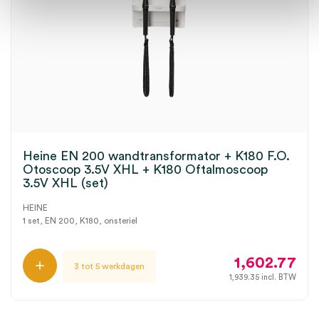
Heine EN 200 wandtransformator + K180 F.O.
Otoscoop 3.5V XHL + K180 Oftalmoscoop
3.5V XHL (set)
HEINE
1 set, EN 200, K180, onsteriel
1,602.77
3 tot 5 werkdagen
1,939.35
incl. BTW