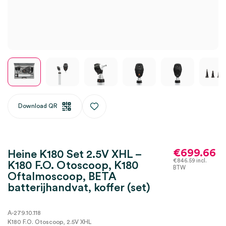
Download QR
€
699.66
Heine K180 Set 2.5V XHL –
€
846.59
incl.
K180 F.O. Otoscoop, K180
BTW
Oftalmoscoop, BETA
batterijhandvat, koffer (set)
A-279.10.118
K180 F.O. Otoscoop, 2.5V XHL