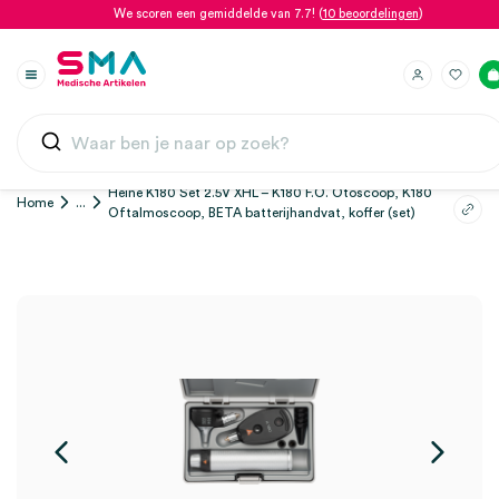
We scoren een gemiddelde van 7.7! (
10 beoordelingen
)
Heine K180 Set 2.5V XHL – K180 F.O. Otoscoop, K180
Home
...
Oftalmoscoop, BETA batterijhandvat, koffer (set)