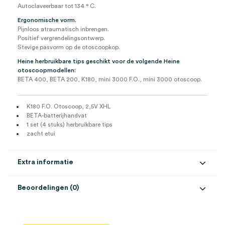
Autoclaveerbaar tot 134 ° C.
Ergonomische vorm.
Pijnloos atraumatisch inbrengen.
Positief vergrendelingsontwerp.
Stevige pasvorm op de otoscoopkop.
Heine herbruikbare tips geschikt voor de volgende Heine
otoscoopmodellen:
BETA 400, BETA 200, K180, mini 3000 F.O., mini 3000 otoscoop.
K180 F.O. Otoscoop, 2,5V XHL
BETA-batterijhandvat
1 set (4 stuks) herbruikbare tips
zacht etui
Extra informatie
Beoordelingen (0)
Aantal
1 set
Beoordelingen
Model
K180