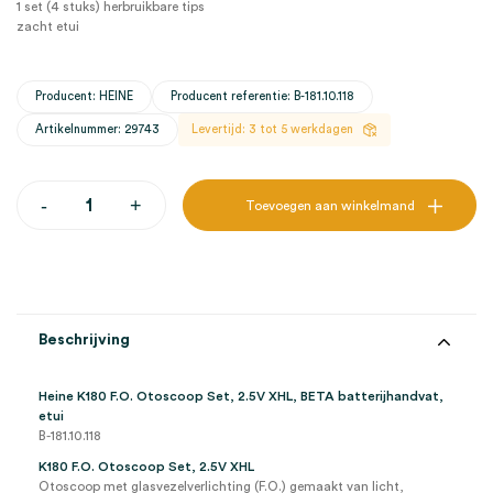
1 set (4 stuks) herbruikbare tips
zacht etui
Producent: HEINE
Producent referentie: B-181.10.118
Artikelnummer: 29743
Levertijd: 3 tot 5 werkdagen
Heine
-
+
Toevoegen aan winkelmand
K180
F.O.
Otoscoop,
2.5V
XHL,
BETA
batterijhandvat,
Beschrijving
etui
(set)
aantal
Heine K180 F.O. Otoscoop Set, 2.5V XHL, BETA batterijhandvat,
etui
B-181.10.118
K180 F.O. Otoscoop Set, 2.5V XHL
Otoscoop met glasvezelverlichting (F.O.) gemaakt van licht,