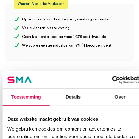
Waarom Medische Artikelen?
Steriel
onsteriel
Er zijn nog geen beoordelingen.
Uitvoering
batterij, etui
Op voorraad? Vandaag besteld, vandaag verzonden
Vaste klanten, vaste korting
Geen klein order toeslag vanaf €75 bestelwaarde
Wees de eerste om “Heine K180 F.O. Otoscoop, 2.5V XHL, BETA
We scoren een gemiddelde van 7.1! (11 beoordelingen)
batterijhandvat, etui (set)” te beoordelen
Je moet
ingelogd zijn
om een beoordeling te plaatsen.
Klantenservice
Toestemming
Details
Over
Heb je een vraag?
Anca helpt je!
Deze website maakt gebruik van cookies
We gebruiken cookies om content en advertenties te
Vind je antwoord snel en makkelijk op onze klantenservice pagina.
personaliseren, om functies voor social media te bieden en
Of contacteer ons via een van de onderstaande opties.