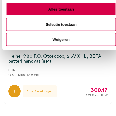
Alles toestaan
Selectie toestaan
Weigeren
Heine K180 F.O. Otoscoop, 2.5V XHL, BETA
batterijhandvat (set)
HEINE
1 stuk, K180, onsteriel
300.17
3 tot 5 werkdagen
363.21
incl. BTW