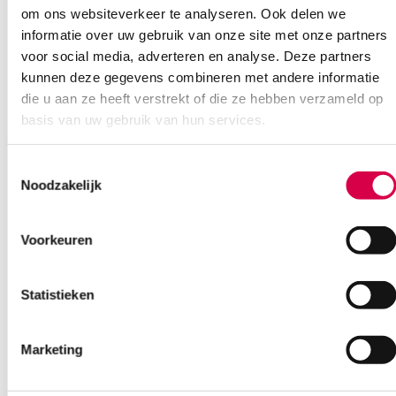
Onze klantenservice is bereikbaar van maandag t/m vrijdag van
om ons websiteverkeer te analyseren. Ook delen we
08:30 tot 17:00
informatie over uw gebruik van onze site met onze partners
voor social media, adverteren en analyse. Deze partners
Bel Anca
E-mail Anca
Contactformulier
kunnen deze gegevens combineren met andere informatie
die u aan ze heeft verstrekt of die ze hebben verzameld op
basis van uw gebruik van hun services.
Toestemmingsselectie
Noodzakelijk
Ook interessant
Voorkeuren
Statistieken
Marketing