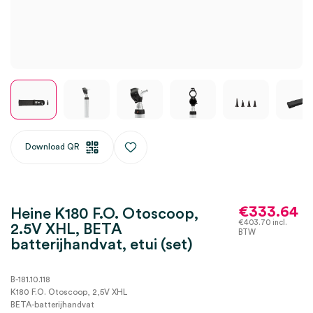
Download QR
€
333.64
Heine K180 F.O. Otoscoop,
€
403.70
incl.
2.5V XHL, BETA
BTW
batterijhandvat, etui (set)
B-181.10.118
K180 F.O. Otoscoop, 2,5V XHL
BETA-batterijhandvat