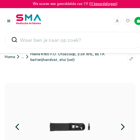
We scoren een gemiddelde van 7.1! (
11 beoordelingen
)
Heine K180 F.O. Otoscoop, 2.5V XHL, BETA
Home
...
batterijhandvat, etui (set)