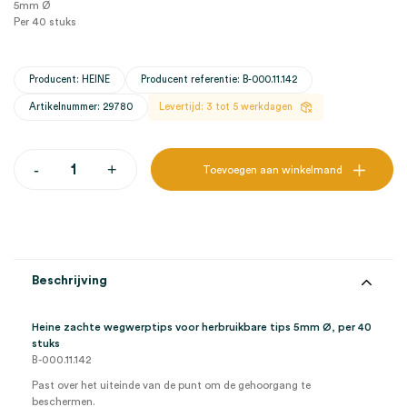
5mm Ø
Per 40 stuks
Producent: HEINE
Producent referentie: B-000.11.142
Artikelnummer: 29780
Levertijd: 3 tot 5 werkdagen
Heine
-
+
Toevoegen aan winkelmand
zachte
wegwerptips
voor
herbruikbare
tips,
Ø
5mm
Beschrijving
(40)
aantal
Heine zachte wegwerptips voor herbruikbare tips 5mm Ø, per 40
stuks
B-000.11.142
Past over het uiteinde van de punt om de gehoorgang te
beschermen.