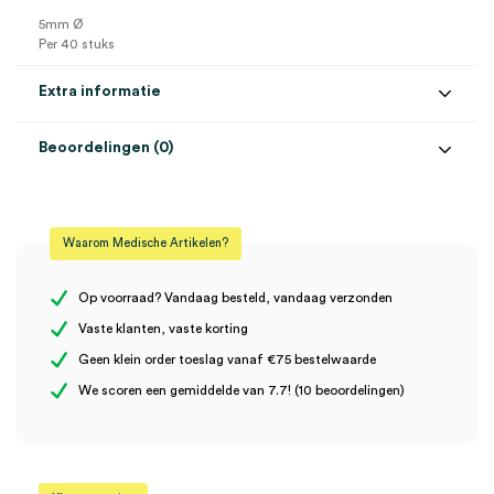
5mm Ø
Per 40 stuks
Extra informatie
Beoordelingen (0)
Aantal
40 stuks
Beoordelingen
Afmeting
5mm
Waarom Medische Artikelen?
Steriel
onsteriel
Er zijn nog geen beoordelingen.
Op voorraad? Vandaag besteld, vandaag verzonden
Vaste klanten, vaste korting
Geen klein order toeslag vanaf €75 bestelwaarde
Wees de eerste om “Heine zachte wegwerptips voor
We scoren een gemiddelde van 7.7! (10 beoordelingen)
herbruikbare tips, Ø 5mm (40)” te beoordelen
Je moet
ingelogd zijn
om een beoordeling te plaatsen.