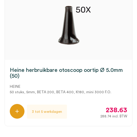
Heine herbruikbare otoscoop oortip Ø 5.0mm
(50)
HEINE
50 stuks, 5mm, BETA 200, BETA 400, K180, mini 3000 F.O.
238.63
3 tot 5 werkdagen
288.74
incl. BTW