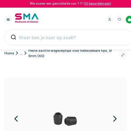
We scoren een gemiddelde van 7.7! (
10 beoordelingen
)
Heine zachte wegwerptips voor herbruikbare tips, Ø
Home
...
5mm (40)