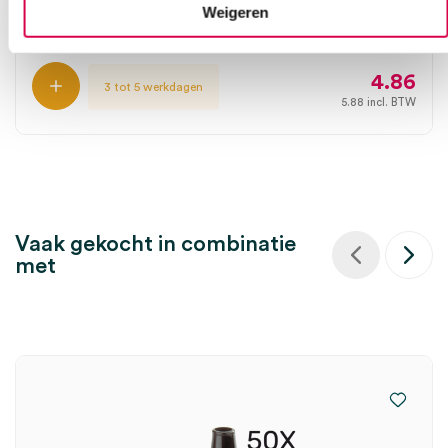
HEINE
Weigeren
1 stuk, 5mm, BETA 200, BETA 400, K180, mini 3000 F.O.
4.86
3 tot 5 werkdagen
5.88
incl. BTW
Vaak gekocht in combinatie
met