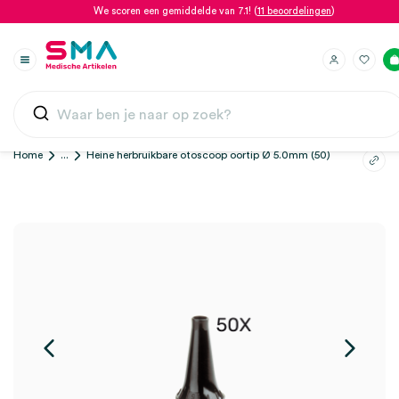
We scoren een gemiddelde van 7.1! (
11 beoordelingen
)
Home
...
Heine herbruikbare otoscoop oortip Ø 5.0mm (50)