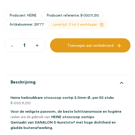
Producent: HEINE
Producent referentie: B-000.11.210
Artikelnummer: 29777
Levertijd: 3 tot 5 werkdagen
Heine
-
+
Toevoegen aan winkelmand
herbruikbare
otoscoop
oortip
Ø
5.0mm
(50)
aantal
Beschrijving
Heine herbruikbare otoscoop oortip 5.0mm Ø, per 50 stuks
B-000.11.210
Voor de veiligste pasvorm, de beste lichttransmissie en hygiëne
raden we de gebruik van
HEINE otoscoop oortips.
Gemaakt van SANALON S-kunststof met hoge dichtheid en
gladde buitenafwerking.