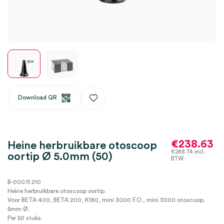
Download QR
€
238.63
Heine herbruikbare otoscoop
€
288.74
incl.
oortip Ø 5.0mm (50)
BTW
B-000.11.210
Heine herbruikbare otoscoop oortip.
Voor BETA 400, BETA 200, K180, mini 3000 F.O., mini 3000 otoscoop.
5mm Ø.
Per 50 stuks.