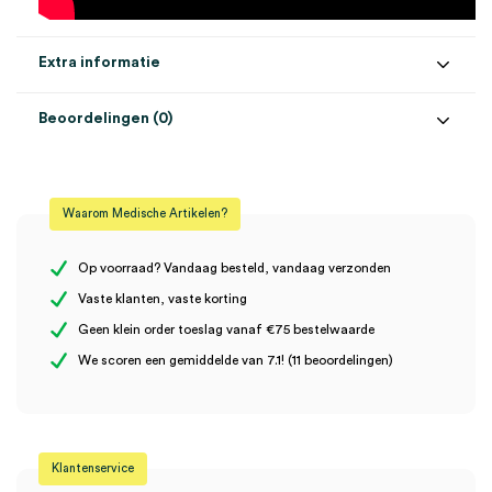
Extra informatie
Beoordelingen (0)
Aantal
50 stuks
Beoordelingen
Afmeting
5mm
Waarom Medische Artikelen?
BETA 200, BETA 400, K180, mini 3000
Er zijn nog geen beoordelingen.
Model
F.O.
Op voorraad? Vandaag besteld, vandaag verzonden
Steriel
onsteriel
Vaste klanten, vaste korting
Geen klein order toeslag vanaf €75 bestelwaarde
Wees de eerste om “Heine herbruikbare otoscoop oortip Ø
We scoren een gemiddelde van 7.1! (11 beoordelingen)
5.0mm (50)” te beoordelen
Je moet
ingelogd zijn
om een beoordeling te plaatsen.
Klantenservice