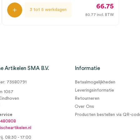
66.75
3 tot 5 werkdagen
80.77
incl. BTW
e Artikelen SMA B.V.
Informatie
r: 73580791
Betaalmogelijkheden
Leveringsinformatie
m 1057
Eindhoven
Retourneren
d
Over Ons
ervice
Producten bestellen via QR-cod
6480808
scheartikelen.nl
ij. 08:30 - 17:00