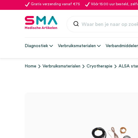
Gratis verzending vanaf €75
Vóór 15:00 uur besteld, zel
Diagnostiek
Verbruiksmaterialen
Verbandmiddele
Home
Verbruiksmaterialen
Cryotherapie
ALSA stan