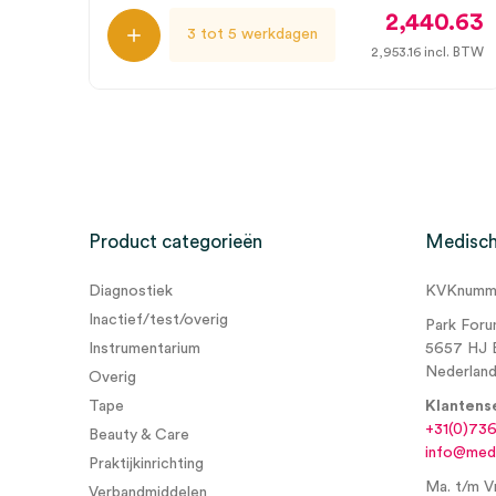
2,440.63
3 tot 5 werkdagen
2,953.16
incl. BTW
Product categorieën
Medisch
Diagnostiek
KVKnumme
Inactief/test/overig
Park Foru
Instrumentarium
5657 HJ 
Nederlan
Overig
Tape
Klantens
+31(0)73
Beauty & Care
info@medi
Praktijkinrichting
Ma. t/m Vr
Verbandmiddelen