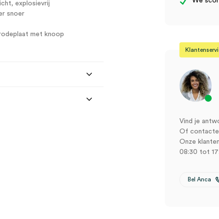
We score
ht, explosievrij
er snoer
trodeplaat met knoop
Klantenserv
Vind je antw
Of contactee
Onze klanten
08:30 tot 17
Bel Anca
0/A (set)” te beoordelen