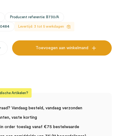
Producent referentie: B730/A
30484
Levertijd: 3 tot 5 werkdagen
+
Toevoegen aan winkelmand
sche Artikelen?
raad? Vandaag besteld, vandaag verzonden
anten, vaste korting
in order toeslag vanaf €75 bestelwaarde