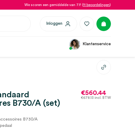
We scoren een gemiddelde van 7.1! (
11 beoordelingen
)
Inloggen
Klantenservice
€
560.44
andaard
€
678.13
incl. BTW
res B730/A (set)
accessoires B730/A
pedaal
C