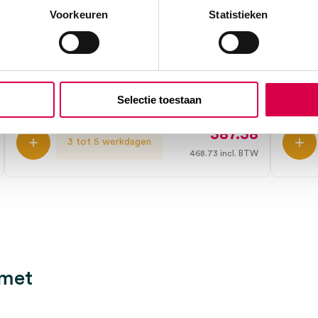
Voorkeuren
Statistieken
ALSA standaard accessoires B700/B
ALSA
(set)
toebe
ALSA
ALSA
1 set
1 set, 
Selectie toestaan
387.38
3 tot 5 werkdagen
468.73
incl. BTW
 met