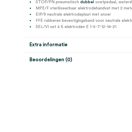
STOP/PN pneumatisch
dubbel
voetpedaal, waterdic
MPE/F steriliseerbaar elektrodehandvat met 2 met
EIP/9 neutrale elektrodeplaat met snoer
FFE rubberen bevestigingsband voor neutrale elek
SEL/VI set à 6 elektroden E 1-5-7-12-14-21
Extra informatie
Beoordelingen (0)
Aantal
1 set
Beoordelingen
Er zijn nog geen beoordelingen.
Wees de eerste om “ALSA standaard accessoires B73
Je moet
ingelogd zijn
om een beoordeling te plaatsen.