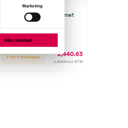
Marketing
 Alsatom SU 140D-MPC met
horen (set)
160W
Alles toestaan
2,440.63
3 tot 5 werkdagen
2,953.16
incl. BTW