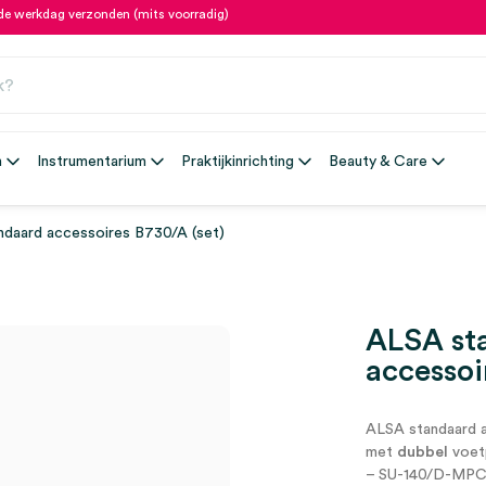
fde werkdag verzonden (mits voorradig)
n
Instrumentarium
Praktijkinrichting
Beauty & Care
daard accessoires B730/A (set)
ALSA st
accessoi
ALSA standaard 
met
dubbel
voet
– SU-140/D-MP