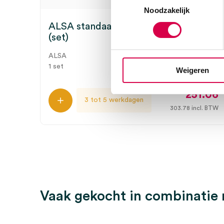
Noodzakelijk
ALSA standaard accessoires B700/A
(set)
ALSA
1 set
Weigeren
251.06
3 tot 5 werkdagen
303.78
incl. BTW
Vaak gekocht in combinatie