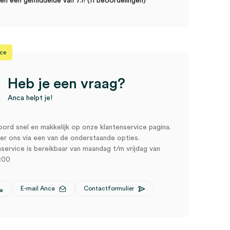
n een gemiddelde van 7.1! (11 beoordelingen)
ice
Heb je een vraag?
Anca helpt je!
oord snel en makkelijk op onze klantenservice pagina.
r ons via een van de onderstaande opties.
service is bereikbaar van maandag t/m vrijdag van
:00
E-mail Anca
Contactformulier