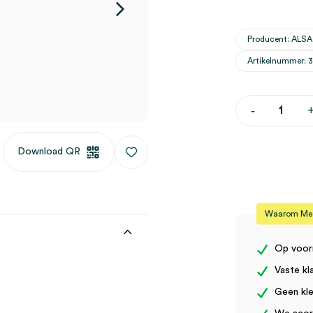
Producent: ALSA
Artikelnummer: 
ALSA
-
standaard
accessoires
B730/A
Download QR
(set)
aantal
Waarom Medi
Op voor
Vaste kl
Geen kle