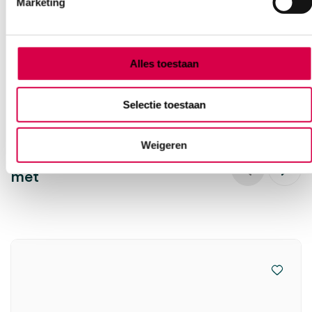
Marketing
189.94
3 tot 5 werkdagen
229.83
incl. BTW
Alles toestaan
Selectie toestaan
Weigeren
Vaak gekocht in combinatie
met