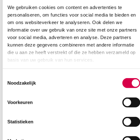
We gebruiken cookies om content en advertenties te
personaliseren, om functies voor social media te bieden en
om ons websiteverkeer te analyseren. Ook delen we
informatie over uw gebruik van onze site met onze partners
voor social media, adverteren en analyse. Deze partners
kunnen deze gegevens combineren met andere informatie
die u aan ze heeft verstrekt of die ze hebben verzameld op
basis van uw gebruik van hun services.
Toestemmingsselectie
Noodzakelijk
Voorkeuren
ALSA bipolair pincet, 19cm, tip 1mm, recht (1)
Statistieken
ALSA
1 stuk, 19cm, 1mm, recht