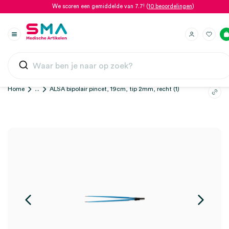
We scoren een gemiddelde van 7.7! (
10 beoordelingen
)
Home
...
ALSA bipolair pincet, 19cm, tip 2mm, recht (1)