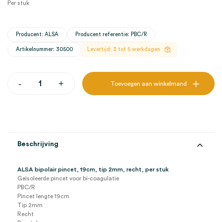
Per stuk
Producent: ALSA
Producent referentie: PBC/R
Artikelnummer: 30500
Levertijd: 3 tot 5 werkdagen
ALSA
-
+
Toevoegen aan winkelmand
bipolair
pincet,
19cm,
tip
2mm,
recht
(1)
Beschrijving
aantal
ALSA bipolair pincet, 19cm, tip 2mm, recht, per stuk
Geïsoleerde pincet voor bi-coagulatie
PBC/R
Pincet lengte 19cm
Tip 2mm
Recht