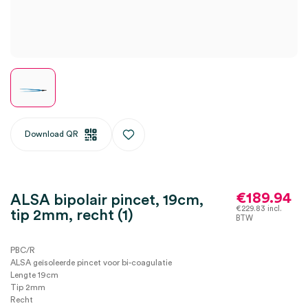
Download QR
€
189.94
ALSA bipolair pincet, 19cm,
€
229.83
incl.
tip 2mm, recht (1)
BTW
PBC/R
ALSA geïsoleerde pincet voor bi-coagulatie
Lengte 19cm
Tip 2mm
Recht