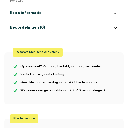
Per stuk
Extra informatie
Beoordelingen (0)
Aantal
1 stuk
Beoordelingen
Afmeting
19cm, 2mm
Waarom Medische Artikelen?
Uitvoering
recht
Er zijn nog geen beoordelingen.
Op voorraad? Vandaag besteld, vandaag verzonden
Vaste klanten, vaste korting
Geen klein order toeslag vanaf €75 bestelwaarde
Wees de eerste om “ALSA bipolair pincet, 19cm, tip 2mm, recht
We scoren een gemiddelde van 7.7! (10 beoordelingen)
(1)” te beoordelen
Je moet
ingelogd zijn
om een beoordeling te plaatsen.
Klantenservice