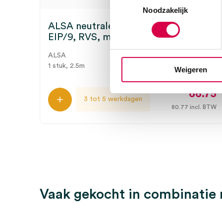
Noodzakelijk
ALSA neutrale elektrodeplaat,
EIP/9, RVS, met 2.5 meter snoer (1)
ALSA
1 stuk, 2.5m
Weigeren
66.75
3 tot 5 werkdagen
80.77
incl. BTW
Vaak gekocht in combinatie