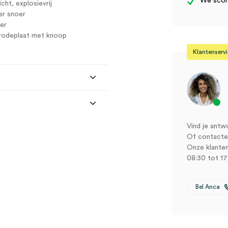
We score
ht, explosievrij
er snoer
ber
trodeplaat met knoop
Klantenserv
Vind je antw
Of contactee
Onze klanten
08:30 tot 17
Bel Anca
0/B (set)” te beoordelen