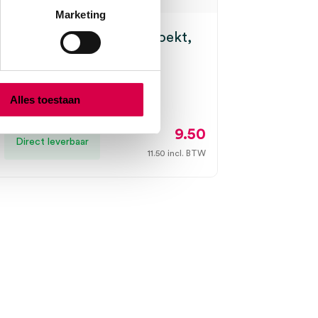
Marketing
naaldelektrode, dik gehoekt,
m x 70mm (1)
Alles toestaan
9.50
Direct leverbaar
11.50
incl. BTW