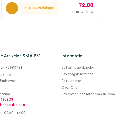
72.88
3 tot 5 werkdagen
88.18
incl. BTW
e Artikelen SMA B.V.
Informatie
r: 73580791
Betaalmogelijkheden
Leveringsinformatie
m 1057
Eindhoven
Retourneren
d
Over Ons
ervice
Producten bestellen via QR-cod
6480808
scheartikelen.nl
ij. 08:30 - 17:00