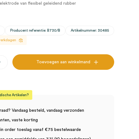
elektrode van flexibel geleidend rubber
C
Producent referentie: B730/B
Artikelnummer: 30485
 werkdagen
+
Toevoegen aan winkelmand
sche Artikelen?
raad? Vandaag besteld, vandaag verzonden
anten, vaste korting
in order toeslag vanaf €75 bestelwaarde