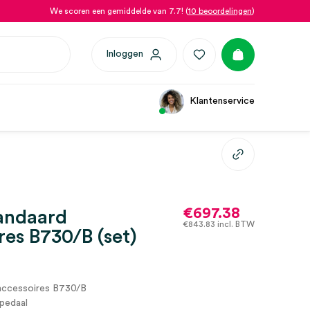
We scoren een gemiddelde van 7.7! (
10 beoordelingen
)
Inloggen
Klantenservice
€
697.38
andaard
€
843.83
incl. BTW
res B730/B (set)
accessoires B730/B
pedaal