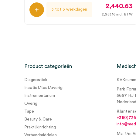
2,440.63
3 tot 5 werkdagen
2,953.16
incl. BTW
Product categorieën
Medisch
Diagnostiek
KVKnumme
Inactief/test/overig
Park Foru
Instrumentarium
5657 HJ 
Nederlan
Overig
Tape
Klantens
+31(0)73
Beauty & Care
info@medi
Praktijkinrichting
Ma. t/m Vr
Verbandmiddelen