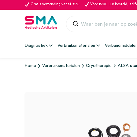
Gratis verzending vanaf €75
Vóór 15:00 uur besteld, zel
Diagnostiek
Verbruiksmaterialen
Verbandmiddele
Home
Verbruiksmaterialen
Cryotherapie
ALSA stan