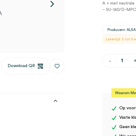
A + met neutrale 
– SU-140/D-MP
Producent: ALSA
Levertijd: 3 tot 5
ALSA
-
standaard
Download QR
accessoires
B730/B
(set)
aantal
Waarom Medi
Op voor
Vaste kl
Geen kle