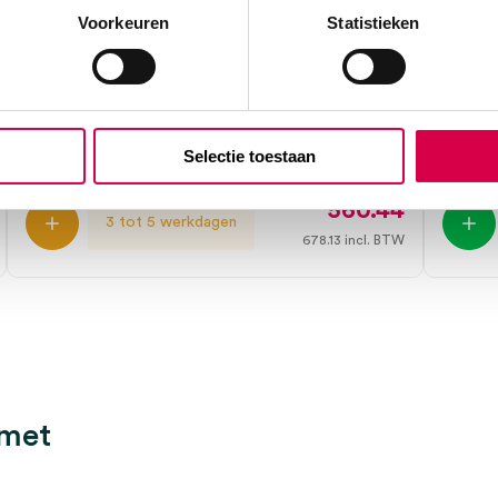
Voorkeuren
Statistieken
ALSA standaard accessoires B730/A
ALSA 
(set)
2.4m
ALSA
ALSA
1 set
1 stuk
Selectie toestaan
560.44
3 tot 5 werkdagen
678.13
incl. BTW
 met