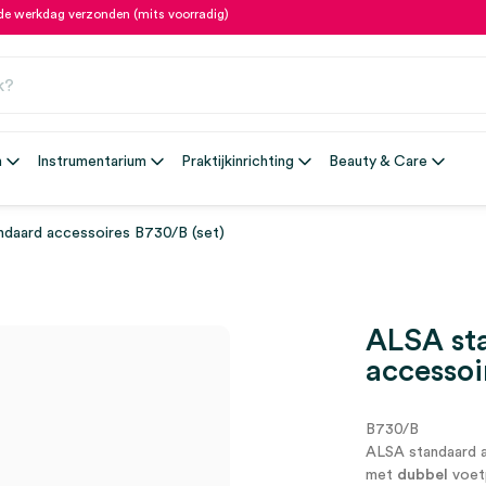
fde werkdag verzonden (mits voorradig)
n
Instrumentarium
Praktijkinrichting
Beauty & Care
daard accessoires B730/B (set)
ALSA st
accessoi
B730/B
ALSA standaard 
met
dubbel
voet