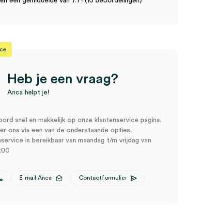
n een gemiddelde van 7.7! (10 beoordelingen)
ice
Heb je een vraag?
Anca helpt je!
oord snel en makkelijk op onze klantenservice pagina.
r ons via een van de onderstaande opties.
service is bereikbaar van maandag t/m vrijdag van
:00
E-mail Anca
Contactformulier