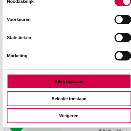
Noodzakelijk
Voorkeuren
Statistieken
Marketing
Alles toestaan
Biopsie Punch, 6mm (10)
Selectie toestaan
DOS MEDICAL
10 stuks, Ø 6mm, steriel
Weigeren
25.36
Direct leverbaar
30.69
incl. BTW