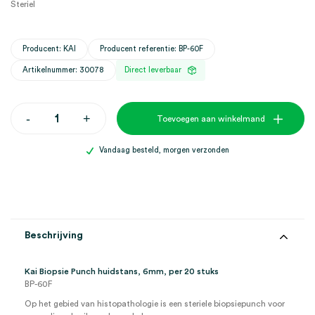
Steriel
Producent: KAI
Producent referentie: BP-60F
Artikelnummer: 30078
Direct leverbaar
Kai
-
+
Toevoegen aan winkelmand
Biopsie
Punch
huidstans,
Vandaag besteld, morgen verzonden
6mm
(20)
aantal
Beschrijving
Kai Biopsie Punch huidstans, 6mm, per 20 stuks
BP-60F
Op het gebied van histopathologie is een steriele biopsiepunch voor