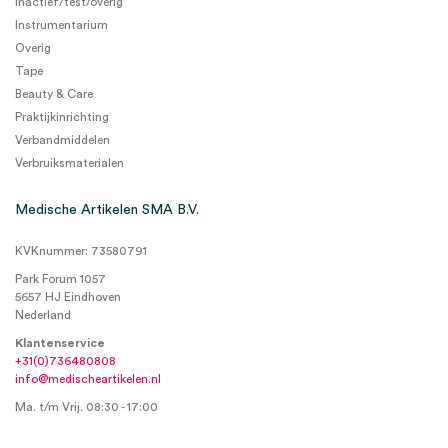
Inactief/test/overig
Instrumentarium
Overig
Tape
Beauty & Care
Praktijkinrichting
Verbandmiddelen
Verbruiksmaterialen
Medische Artikelen SMA B.V.
KVKnummer: 73580791
Park Forum 1057
5657 HJ Eindhoven
Nederland
Klantenservice
+31(0)736480808
info@medischeartikelen.nl
Ma. t/m Vrij. 08:30 - 17:00