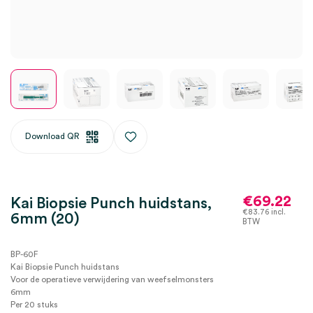
Download QR
€
69.22
Kai Biopsie Punch huidstans,
€
83.76
incl.
6mm (20)
BTW
BP-60F
Kai Biopsie Punch huidstans
Voor de operatieve verwijdering van weefselmonsters
6mm
Per 20 stuks