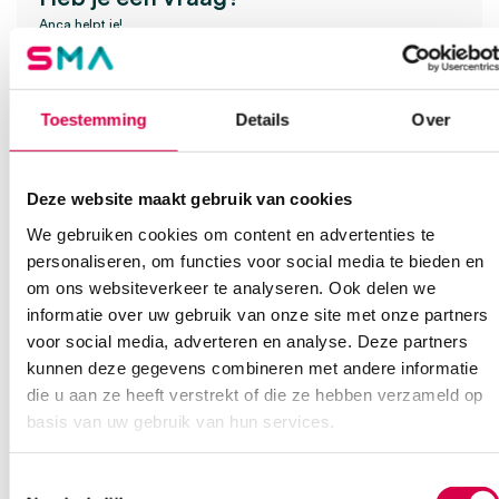
Anca helpt je!
Vind je antwoord snel en makkelijk op onze klantenservice pagina.
Of contacteer ons via een van de onderstaande opties.
Toestemming
Details
Over
Onze klantenservice is bereikbaar van maandag t/m vrijdag van
08:30 tot 17:00
Deze website maakt gebruik van cookies
Bel Anca
E-mail Anca
Contactformulier
We gebruiken cookies om content en advertenties te
personaliseren, om functies voor social media te bieden en
om ons websiteverkeer te analyseren. Ook delen we
informatie over uw gebruik van onze site met onze partners
voor social media, adverteren en analyse. Deze partners
kunnen deze gegevens combineren met andere informatie
die u aan ze heeft verstrekt of die ze hebben verzameld op
Ook interessant
basis van uw gebruik van hun services.
Toestemmingsselectie