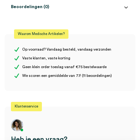
Beoordelingen (0)
Aantal
20 stuks
Beoordelingen
Afmeting
Ø 6mm
Waarom Medische Artikelen?
Steriel
steriel
Er zijn nog geen beoordelingen.
Op voorraad? Vandaag besteld, vandaag verzonden
Vaste klanten, vaste korting
Geen klein order toeslag vanaf €75 bestelwaarde
Wees de eerste om “Kai Biopsie Punch huidstans, 6mm (20)” te
We scoren een gemiddelde van 7.1! (11 beoordelingen)
beoordelen
Je moet
ingelogd zijn
om een beoordeling te plaatsen.
Klantenservice
Heb je een vraag?