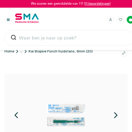
We scoren een gemiddelde van 7.1! (
11 beoordelingen
)
Home
...
Kai Biopsie Punch huidstans, 6mm (20)