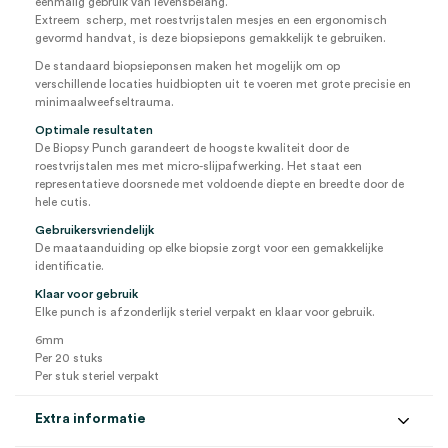
eenmalig gebruik van levensbelang.
Extreem scherp, met roestvrijstalen mesjes en een ergonomisch
gevormd handvat, is deze biopsiepons gemakkelijk te gebruiken.
De standaard biopsieponsen maken het mogelijk om op
verschillende locaties huidbiopten uit te voeren met grote precisie en
minimaalweefseltrauma.
Optimale resultaten
De Biopsy Punch garandeert de hoogste kwaliteit door de
roestvrijstalen mes met micro-slijpafwerking. Het staat een
representatieve doorsnede met voldoende diepte en breedte door de
hele cutis.
Gebruikersvriendelijk
De maataanduiding op elke biopsie zorgt voor een gemakkelijke
identificatie.
Klaar voor gebruik
Elke punch is afzonderlijk steriel verpakt en klaar voor gebruik.
6mm
Per 20 stuks
Per stuk steriel verpakt
Extra informatie