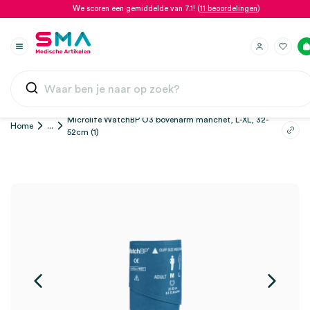
We scoren een gemiddelde van 7.1! (
11 beoordelingen
)
Microlife WatchBP O3 bovenarm manchet, L-XL, 32-
Home
...
52cm (1)