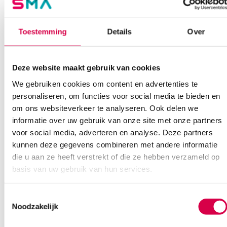
Onze klantenservice is bereikbaar van maandag t/m vrijdag van
08:30 tot 17:00
Toestemming
Details
Over
Bel Anca
E-mail Anca
Contactformulier
Deze website maakt gebruik van cookies
We gebruiken cookies om content en advertenties te
personaliseren, om functies voor social media te bieden en
om ons websiteverkeer te analyseren. Ook delen we
informatie over uw gebruik van onze site met onze partners
Ook interessant
voor social media, adverteren en analyse. Deze partners
kunnen deze gegevens combineren met andere informatie
die u aan ze heeft verstrekt of die ze hebben verzameld op
basis van uw gebruik van hun services.
Toestemmingsselectie
Noodzakelijk