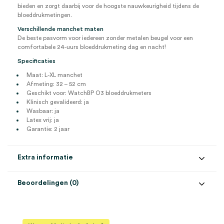
bieden en zorgt daarbij voor de hoogste nauwkeurigheid tijdens de
bloeddrukmetingen.
Verschillende manchet maten
De beste pasvorm voor iedereen zonder metalen beugel voor een
comfortabele 24-uurs bloeddrukmeting dag en nacht!
Specificaties
Maat: L-XL manchet
Afmeting: 32 – 52 cm
Geschikt voor: WatchBP O3 bloeddrukmeters
Klinisch gevalideerd: ja
Wasbaar: ja
Latex vrij: ja
Garantie: 2 jaar
Extra informatie
Beoordelingen (0)
Aantal
1 stuk
Beoordelingen
Model
BP O3, WatchBP