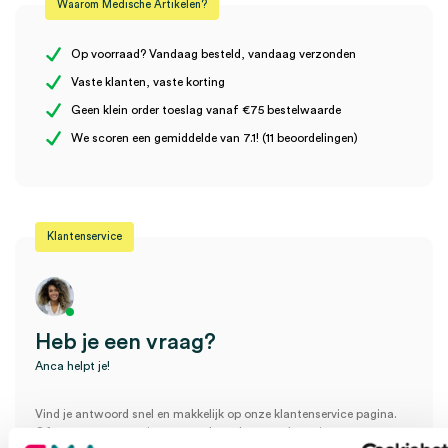
Waarom Medische Artikelen?
Steriel
onsteriel
Er zijn nog geen beoordelingen.
Op voorraad? Vandaag besteld, vandaag verzonden
Vaste klanten, vaste korting
Geen klein order toeslag vanaf €75 bestelwaarde
Wees de eerste om “Microlife WatchBP O3 bovenarm manchet,
We scoren een gemiddelde van 7.1! (11 beoordelingen)
L-XL, 32-52cm (1)” te beoordelen
Je moet
ingelogd zijn
om een beoordeling te plaatsen.
Klantenservice
Heb je een vraag?
Anca helpt je!
Vind je antwoord snel en makkelijk op onze klantenservice pagina.
Of contacteer ons via een van de onderstaande opties.