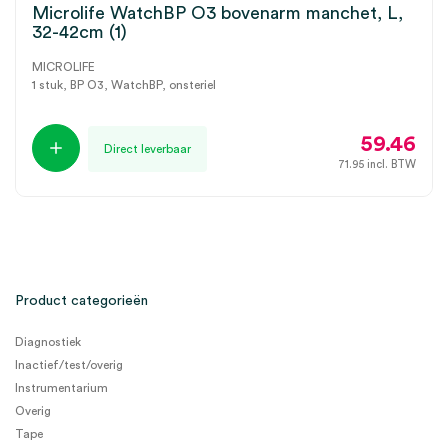
Microlife WatchBP O3 bovenarm manchet, L,
32-42cm (1)
MICROLIFE
1 stuk, BP O3, WatchBP, onsteriel
59.46
Direct leverbaar
71.95
incl. BTW
Product categorieën
Diagnostiek
Inactief/test/overig
Instrumentarium
Overig
Tape