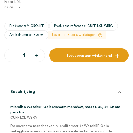
Maat L-XL
32-52 cm
Producent: MICROLIFE
Producent referentie: CUFF-LXL-WBPA
Artikelnummer: 30396
Levertijd: 3 tot 5 werkdagen
Microlife
-
+
Toevoegen aan winkelmand
WatchBP
O3
bovenarm
manchet,
L-
XL,
32-
Beschrijving
52cm
(1)
aantal
Microlife WatchBP O3 bovenarm manchet, maat L-XL, 32-52 cm,
per stuk
CUFF-LXL-WBPA
De bovenarm manchet van Microlife voor de WatchBP O3 is
verkrijgbaar in verschillende maten om de perfecte pasvorm te