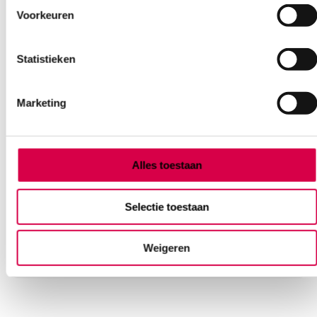
Voorkeuren
Statistieken
Marketing
Microlife WatchBP O3 ABPM 2G, 24-uurs
bloeddrukmeter (set)
Alles toestaan
MICROLIFE
1 set, WatchBP, onsteriel
Selectie toestaan
1,399.00
3 tot 5 werkdagen
Weigeren
1,692.79
incl. BTW