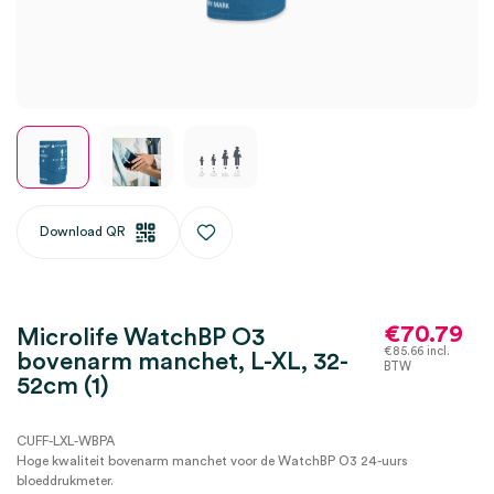
Download QR
€
70.79
Microlife WatchBP O3
€
85.66
incl.
bovenarm manchet, L-XL, 32-
BTW
52cm (1)
CUFF-LXL-WBPA
Hoge kwaliteit bovenarm manchet voor de WatchBP O3 24-uurs
bloeddrukmeter.