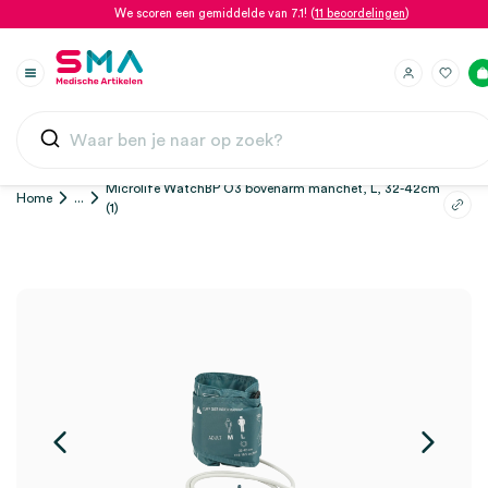
We scoren een gemiddelde van 7.1! (
11 beoordelingen
)
Microlife WatchBP O3 bovenarm manchet, L, 32-42cm
Home
...
(1)