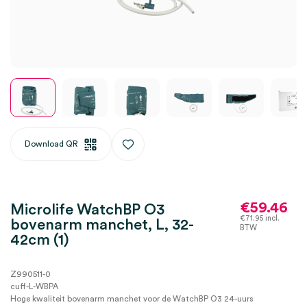
Download QR
€
59.46
Microlife WatchBP O3
€
71.95
incl.
bovenarm manchet, L, 32-
BTW
42cm (1)
Z990511-0
cuff-L-WBPA
Hoge kwaliteit bovenarm manchet voor de WatchBP O3 24-uurs