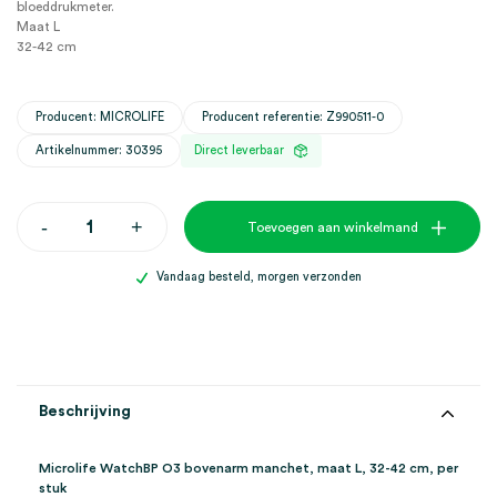
bloeddrukmeter.
Maat L
32-42 cm
Producent: MICROLIFE
Producent referentie: Z990511-0
Artikelnummer: 30395
Direct leverbaar
Microlife
-
+
Toevoegen aan winkelmand
WatchBP
O3
bovenarm
Vandaag besteld, morgen verzonden
manchet,
L,
32-
42cm
(1)
aantal
Beschrijving
Microlife WatchBP O3 bovenarm manchet, maat L, 32-42 cm, per
stuk