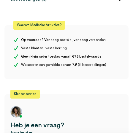
Aantal
1 stuk
Beoordelingen
Model
BP O3, WatchBP
Waarom Medische Artikelen?
Steriel
onsteriel
Er zijn nog geen beoordelingen.
Op voorraad? Vandaag besteld, vandaag verzonden
Vaste klanten, vaste korting
Geen klein order toeslag vanaf €75 bestelwaarde
Wees de eerste om “Microlife WatchBP O3 bovenarm manchet,
We scoren een gemiddelde van 7.1! (11 beoordelingen)
L, 32-42cm (1)” te beoordelen
Je moet
ingelogd zijn
om een beoordeling te plaatsen.
Klantenservice
Heb je een vraag?
Anca helpt je!