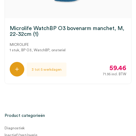
Microlife WatchBP O3 bovenarm manchet, M,
22-32cm (1)
MICROLIFE
1 stuk, BP O3, WatchBP, onsteriel
59.46
3 tot 5 werkdagen
71.95
incl. BTW
Product categorieën
Diagnostiek
Inactief/test/overig