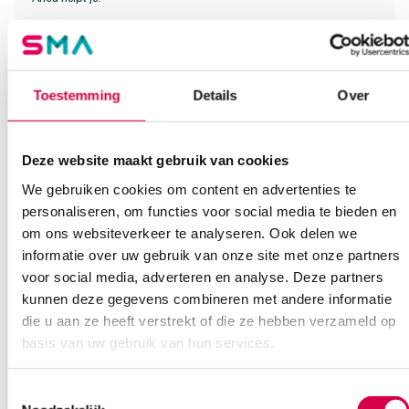
Vind je antwoord snel en makkelijk op onze klantenservice pagina.
Of contacteer ons via een van de onderstaande opties.
Onze klantenservice is bereikbaar van maandag t/m vrijdag van
08:30 tot 17:00
Toestemming
Details
Over
Bel Anca
E-mail Anca
Contactformulier
Deze website maakt gebruik van cookies
We gebruiken cookies om content en advertenties te
personaliseren, om functies voor social media te bieden en
om ons websiteverkeer te analyseren. Ook delen we
informatie over uw gebruik van onze site met onze partners
voor social media, adverteren en analyse. Deze partners
kunnen deze gegevens combineren met andere informatie
Ook interessant
die u aan ze heeft verstrekt of die ze hebben verzameld op
basis van uw gebruik van hun services.
Toestemmingsselectie