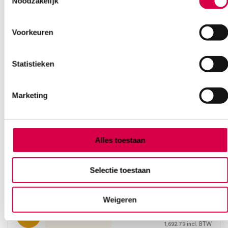
Noodzakelijk
Voorkeuren
Statistieken
Marketing
Alles toestaan
Microlife WatchBP O3 ABPM 2G, 24-uurs
bloeddrukmeter (set)
Selectie toestaan
MICROLIFE
1 set, WatchBP, onsteriel
Weigeren
1,399.00
3 tot 5 werkdagen
1,692.79
incl. BTW