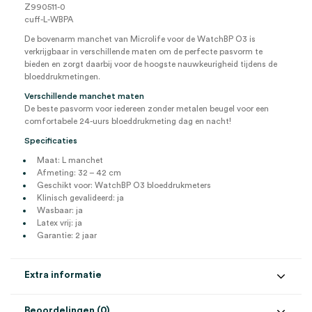
Z990511-0
cuff-L-WBPA
De bovenarm manchet van Microlife voor de WatchBP O3 is
verkrijgbaar in verschillende maten om de perfecte pasvorm te
bieden en zorgt daarbij voor de hoogste nauwkeurigheid tijdens de
bloeddrukmetingen.
Verschillende manchet maten
De beste pasvorm voor iedereen zonder metalen beugel voor een
comfortabele 24-uurs bloeddrukmeting dag en nacht!
Specificaties
Maat: L manchet
Afmeting: 32 – 42 cm
Geschikt voor: WatchBP O3 bloeddrukmeters
Klinisch gevalideerd: ja
Wasbaar: ja
Latex vrij: ja
Garantie: 2 jaar
Extra informatie
Beoordelingen (0)