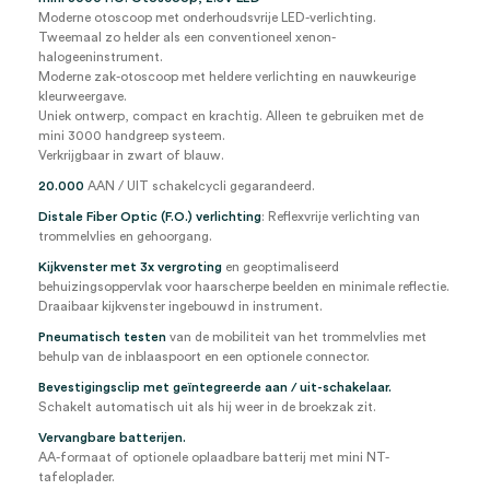
Moderne otoscoop met onderhoudsvrije LED-verlichting.
Tweemaal zo helder als een conventioneel xenon-
halogeeninstrument.
Moderne zak-otoscoop met heldere verlichting en nauwkeurige
kleurweergave.
Uniek ontwerp, compact en krachtig. Alleen te gebruiken met de
mini 3000 handgreep systeem.
Verkrijgbaar in zwart of blauw.
20.000
AAN / UIT schakelcycli gegarandeerd.
Distale Fiber Optic (F.O.) verlichting
: Reflexvrije verlichting van
trommelvlies en gehoorgang.
Kijkvenster met 3x vergroting
en geoptimaliseerd
behuizingsoppervlak voor haarscherpe beelden en minimale reflectie.
Draaibaar kijkvenster ingebouwd in instrument.
Pneumatisch testen
van de mobiliteit van het trommelvlies met
behulp van de inblaaspoort en een optionele connector.
Bevestigingsclip met geïntegreerde aan / uit-schakelaar.
Schakelt automatisch uit als hij weer in de broekzak zit.
Vervangbare batterijen.
AA-formaat of optionele oplaadbare batterij met mini NT-
tafeloplader.