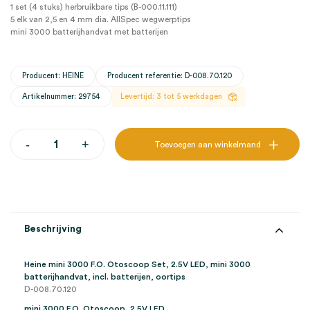
1 set (4 stuks) herbruikbare tips (B-000.11.111)
5 elk van 2,5 en 4 mm dia. AllSpec wegwerptips
mini 3000 batterijhandvat met batterijen
Producent: HEINE
Producent referentie: D-008.70.120
Artikelnummer: 29754
Levertijd: 3 tot 5 werkdagen
Heine
-
+
Toevoegen aan winkelmand
mini
3000
F.O.
Otoscoop,
2.5V
LED,
mini
Beschrijving
3000
batterijhandvat,
incl.
Heine mini 3000 F.O. Otoscoop Set, 2.5V LED, mini 3000
batterijen,
batterijhandvat, incl. batterijen, oortips
oortips
D-008.70.120
(set)
aantal
mini 3000 F.O. Otoscoop, 2.5V LED