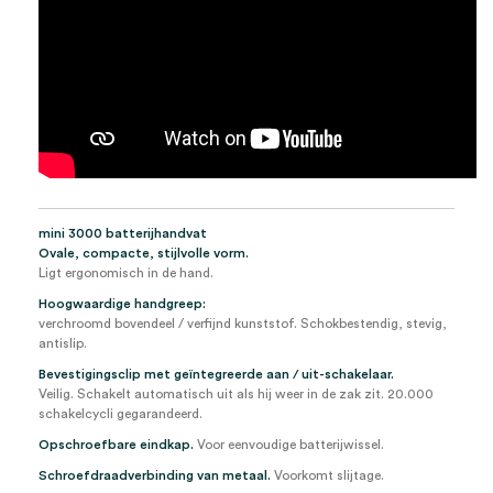
mini 3000 batterijhandvat
Ovale, compacte, stijlvolle vorm.
Ligt ergonomisch in de hand.
Hoogwaardige handgreep:
verchroomd bovendeel / verfijnd kunststof. Schokbestendig, stevig,
antislip.
Bevestigingsclip met geïntegreerde aan / uit-schakelaar.
Veilig. Schakelt automatisch uit als hij weer in de zak zit. 20.000
schakelcycli gegarandeerd.
Opschroefbare eindkap.
Voor eenvoudige batterijwissel.
Schroefdraadverbinding van metaal.
Voorkomt slijtage.