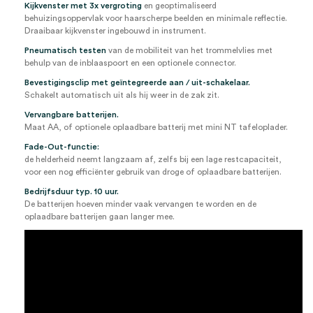
Kijkvenster met 3x vergroting
en geoptimaliseerd
behuizingsoppervlak voor haarscherpe beelden en minimale reflectie.
Draaibaar kijkvenster ingebouwd in instrument.
Pneumatisch testen
van de mobiliteit van het trommelvlies met
behulp van de inblaaspoort en een optionele connector.
Bevestigingsclip met geïntegreerde aan / uit-schakelaar.
Schakelt automatisch uit als hij weer in de zak zit.
Vervangbare batterijen.
Maat AA, of optionele oplaadbare batterij met mini NT tafeloplader.
Fade-Out-functie:
de helderheid neemt langzaam af, zelfs bij een lage restcapaciteit,
voor een nog efficiënter gebruik van droge of oplaadbare batterijen.
Bedrijfsduur typ. 10 uur.
De batterijen hoeven minder vaak vervangen te worden en de
oplaadbare batterijen gaan langer mee.