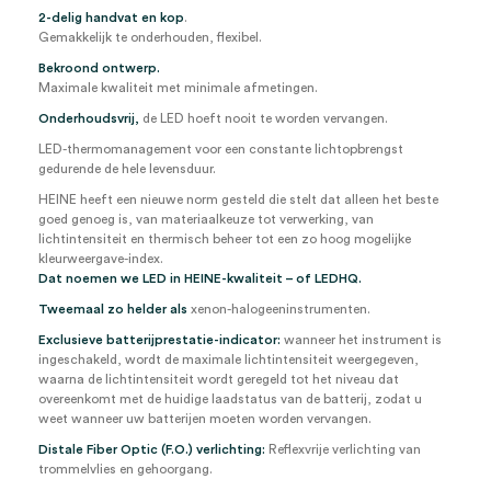
2-delig handvat en kop
.
Gemakkelijk te onderhouden, flexibel.
Bekroond ontwerp.
Maximale kwaliteit met minimale afmetingen.
Onderhoudsvrij,
de LED hoeft nooit te worden vervangen.
LED-thermomanagement voor een constante lichtopbrengst
gedurende de hele levensduur.
HEINE heeft een nieuwe norm gesteld die stelt dat alleen het beste
goed genoeg is, van materiaalkeuze tot verwerking, van
lichtintensiteit en thermisch beheer tot een zo hoog mogelijke
kleurweergave-index.
Dat noemen we LED in HEINE-kwaliteit – of LEDHQ.
Tweemaal zo helder als
xenon-halogeeninstrumenten.
Exclusieve batterijprestatie-indicator:
wanneer het instrument is
ingeschakeld, wordt de maximale lichtintensiteit weergegeven,
waarna de lichtintensiteit wordt geregeld tot het niveau dat
overeenkomt met de huidige laadstatus van de batterij, zodat u
weet wanneer uw batterijen moeten worden vervangen.
Distale Fiber Optic (F.O.) verlichting:
Reflexvrije verlichting van
trommelvlies en gehoorgang.