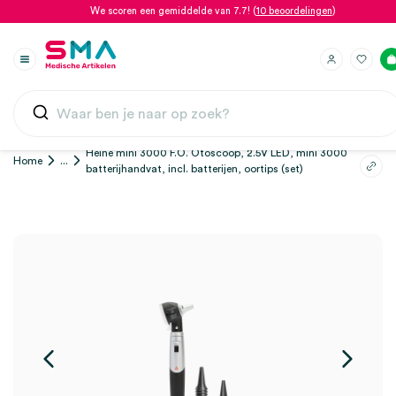
We scoren een gemiddelde van 7.7! (
10 beoordelingen
)
Heine mini 3000 F.O. Otoscoop, 2.5V LED, mini 3000
Home
...
batterijhandvat, incl. batterijen, oortips (set)