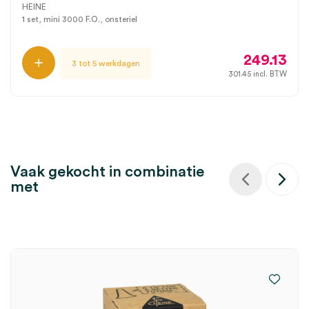
HEINE
1 set, mini 3000 F.O., onsteriel
249.13
3 tot 5 werkdagen
301.45
incl. BTW
Vaak gekocht in combinatie
met