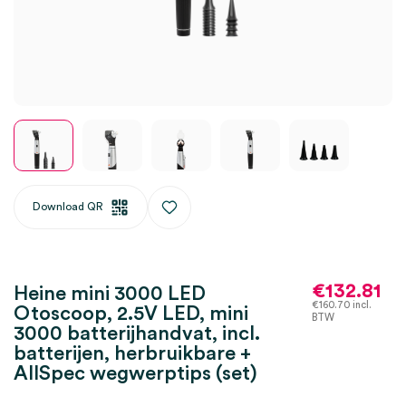
Download QR
€
132.81
Heine mini 3000 LED
€
160.70
incl.
Otoscoop, 2.5V LED, mini
BTW
3000 batterijhandvat, incl.
batterijen, herbruikbare +
AllSpec wegwerptips (set)