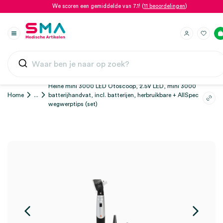
We scoren een gemiddelde van 7.1! (
11 beoordelingen
)
Heine mini 3000 LED Otoscoop, 2.5V LED, mini 3000
Home
...
batterijhandvat, incl. batterijen, herbruikbare + AllSpec
wegwerptips (set)