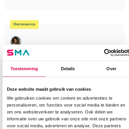
AllSpec wegwerptips (set)” te beoordelen
Je moet
ingelogd zijn
om een beoordeling te plaatsen.
Klantenservice
Heb je een vraag?
Anca helpt je!
Toestemming
Details
Over
Vind je antwoord snel en makkelijk op onze klantenservice pagina.
Of contacteer ons via een van de onderstaande opties.
Onze klantenservice is bereikbaar van maandag t/m vrijdag van
Deze website maakt gebruik van cookies
08:30 tot 17:00
We gebruiken cookies om content en advertenties te
personaliseren, om functies voor social media te bieden en
Bel Anca
E-mail Anca
Contactformulier
om ons websiteverkeer te analyseren. Ook delen we
informatie over uw gebruik van onze site met onze partners
voor social media, adverteren en analyse. Deze partners