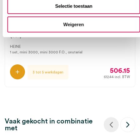
Selectie toestaan
Heine mini 3000 F.O. Otoscoop LED, mini
3000 Oftalmoscoop LED, 2x mini 3000
Weigeren
batterijhandvat, incl. batterijen, oortips, koffer
(set)
HEINE
1 set, mini 3000, mini 3000 F.O., onsteriel
506.15
3 tot 5 werkdagen
612.44
incl. BTW
Vaak gekocht in combinatie
met