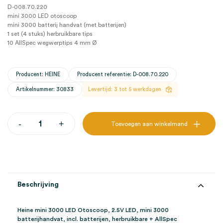
D-008.70.220
mini 3000 LED otoscoop
mini 3000 batterij handvat (met batterijen)
1 set (4 stuks) herbruikbare tips
10 AllSpec wegwerptips 4 mm Ø
Producent: HEINE
Producent referentie: D-008.70.220
Artikelnummer: 30833
Levertijd: 3 tot 5 werkdagen
Heine
-
+
Toevoegen aan winkelmand
mini
3000
LED
Otoscoop,
2.5V
LED,
mini
Beschrijving
3000
batterijhandvat,
incl.
Heine mini 3000 LED Otoscoop, 2.5V LED, mini 3000
batterijen,
batterijhandvat, incl. batterijen, herbruikbare + AllSpec