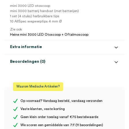
mini 3000 LED otoscoop
mini 3000 batterij handvat (met batterijen)
1 set (4 stuks) herbruikbare tips
10 AllSpec wegwerptips 4 mm Ø
Zie ook
Heine mini 3000 LED Otoscoop + Oftalmoscoop
Extra informatie
Beoordelingen (0)
Aantal
1 set
Beoordelingen
Model
mini 3000
Waarom Medische Artikelen?
Steriel
onsteriel
Er zijn nog geen beoordelingen.
Uitvoering
2.5V LED, batterij, incl. AA batterij
Op voorraad? Vandaag besteld, vandaag verzonden
Vaste klanten, vaste korting
Geen klein order toeslag vanaf €75 bestelwaarde
Wees de eerste om “Heine mini 3000 LED Otoscoop, 2.5V LED,
We scoren een gemiddelde van 7.1! (11 beoordelingen)
mini 3000 batterijhandvat, incl. batterijen, herbruikbare +