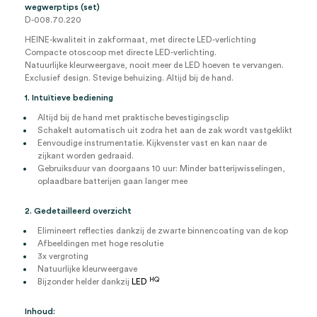
herbruikbare
wegwerptips (set)
+
D-008.70.220
AllSpec
wegwerptips
HEINE-kwaliteit in zakformaat, met directe LED-verlichting
(set)
Compacte otoscoop met directe LED-verlichting.
aantal
Natuurlijke kleurweergave, nooit meer de LED hoeven te vervangen.
Exclusief design. Stevige behuizing. Altijd bij de hand.
1. Intuïtieve bediening
Altijd bij de hand met praktische bevestigingsclip
Schakelt automatisch uit zodra het aan de zak wordt vastgeklikt
Eenvoudige instrumentatie. Kijkvenster vast en kan naar de
zijkant worden gedraaid.
Gebruiksduur van doorgaans 10 uur: Minder batterijwisselingen,
oplaadbare batterijen gaan langer mee
2. Gedetailleerd overzicht
Elimineert reflecties dankzij de zwarte binnencoating van de kop
Afbeeldingen met hoge resolutie
3x vergroting
Natuurlijke kleurweergave
HQ
Bijzonder helder dankzij
LED
Inhoud: