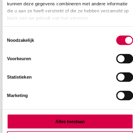
kunnen deze gegevens combineren met andere informatie
die u aan ze heeft verstrekt of die ze hebben verzameld op
basis van uw gebruik van hun services.
Ook interessant
Toestemmingsselectie
Noodzakelijk
Voorkeuren
Statistieken
Marketing
Alles toestaan