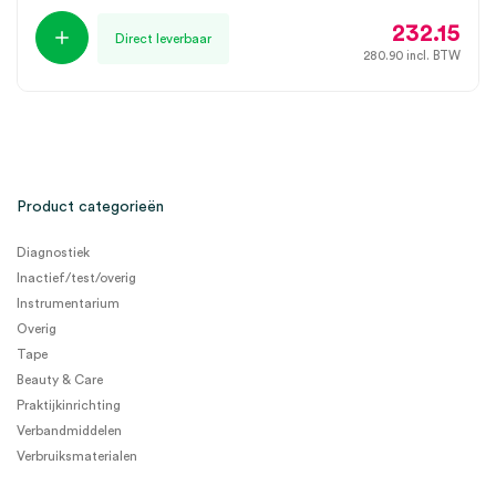
232.15
Direct leverbaar
280.90
incl. BTW
Product categorieën
Diagnostiek
Inactief/test/overig
Instrumentarium
Overig
Tape
Beauty & Care
Praktijkinrichting
Verbandmiddelen
Verbruiksmaterialen