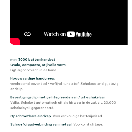
mini 3000 batterijhandvat
Ovale, compacte, stijlvolle vorm.
Ligt ergonomisch in de hand.
Hoogwaardige handgreep:
verchroomd bovendeel / verfijnd kunststof. Schokbestendig, stevig,
antislip.
Bevestigingsclip met geïntegreerde aan / uit-schakelaar.
Veilig. Schakelt automatisch uit als hij weer in de zak zit. 20.000
schakelcycli gegarandeerd.
Opschroefbare eindkap.
Voor eenvoudige batterijwissel.
Schroefdraadverbinding van metaal.
Voorkomt slijtage.