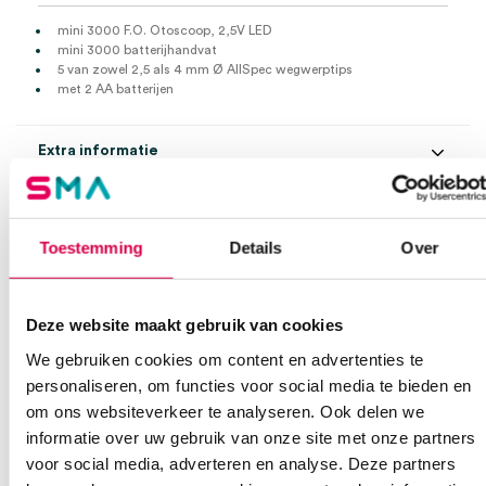
mini 3000 F.O. Otoscoop, 2,5V LED
mini 3000 batterijhandvat
5 van zowel 2,5 als 4 mm Ø AllSpec wegwerptips
met 2 AA batterijen
Extra informatie
Beoordelingen (0)
Aantal
1 set
Toestemming
Details
Over
Beoordelingen
Model
mini 3000 F.O.
Waarom Medische Artikelen?
Steriel
onsteriel
Er zijn nog geen beoordelingen.
Deze website maakt gebruik van cookies
Uitvoering
2.5V LED, batterij, incl. AA batterij
Op voorraad? Vandaag besteld, vandaag verzonden
We gebruiken cookies om content en advertenties te
personaliseren, om functies voor social media te bieden en
Vaste klanten, vaste korting
om ons websiteverkeer te analyseren. Ook delen we
Geen klein order toeslag vanaf €75 bestelwaarde
Wees de eerste om “Heine mini 3000 F.O. Otoscoop, 2,5V LED,
informatie over uw gebruik van onze site met onze partners
We scoren een gemiddelde van 7.1! (11 beoordelingen)
mini 3000 batterijhandvat, incl. batterijen (set)” te beoordelen
voor social media, adverteren en analyse. Deze partners
Je moet
ingelogd zijn
om een beoordeling te plaatsen.