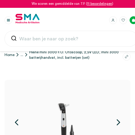
We scoren een gemiddelde van 7.1! (
11 beoordelingen
)
Heine mini 3000 F.O. Otoscoop, 2,5V LED, mini 3000
Home
...
batterijhandvat, incl. batterijen (set)