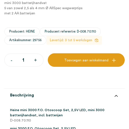
mini 3000 batterijhandvat
5 van zowel 2,5 als 4 mm Ø AllSpec wegwerptips
met 2 AA batterijen
Producent: HEINE
Producent referentie: D-008.70.110
Artikelnummer: 29756
Levertijd: 3 tot 5 werkdagen
Heine
-
+
Toevoegen aan winkelmand
mini
3000
F.O.
Otoscoop,
2,5V
LED,
mini
Beschrijving
3000
batterijhandvat,
incl.
Heine mini 3000 F.O. Otoscoop Set, 2,5V LED, mini 3000
batterijen
batterijhandvat, incl. batterijen
(set)
D-008.70.110
aantal
mini 3000 F.O. Otoscoop Set, 2,5V LED