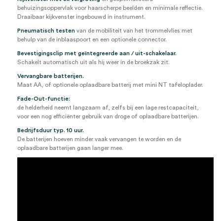
behuizingsoppervlak voor haarscherpe beelden en minimale reflectie.
Draaibaar kijkvenster ingebouwd in instrument.
Pneumatisch testen
van de mobiliteit van het trommelvlies met
behulp van de inblaaspoort en een optionele connector.
Bevestigingsclip met geïntegreerde aan / uit-schakelaar.
Schakelt automatisch uit als hij weer in de broekzak zit.
Vervangbare batterijen.
Maat AA, of optionele oplaadbare batterij met mini NT tafeloplader.
Fade-Out-functie:
de helderheid neemt langzaam af, zelfs bij een lage restcapaciteit,
voor een nog efficiënter gebruik van droge of oplaadbare batterijen.
Bedrijfsduur typ. 10 uur.
De batterijen hoeven minder vaak vervangen te worden en de
oplaadbare batterijen gaan langer mee.