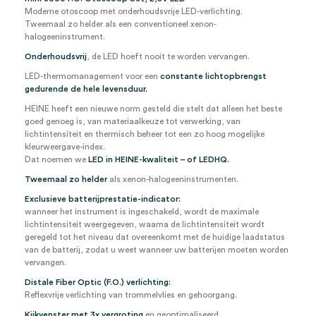
Moderne otoscoop met onderhoudsvrije LED-verlichting.
Tweemaal zo helder als een conventioneel xenon-
halogeeninstrument.
Onderhoudsvrij
, de LED hoeft nooit te worden vervangen.
LED-thermomanagement voor een
constante lichtopbrengst
gedurende de hele levensduur.
HEINE heeft een nieuwe norm gesteld die stelt dat alleen het beste
goed genoeg is, van materiaalkeuze tot verwerking, van
lichtintensiteit en thermisch beheer tot een zo hoog mogelijke
kleurweergave-index.
Dat noemen we
LED in HEINE-kwaliteit – of LEDHQ.
Tweemaal zo helder
als xenon-halogeeninstrumenten.
Exclusieve batterijprestatie-indicator:
wanneer het instrument is ingeschakeld, wordt de maximale
lichtintensiteit weergegeven, waarna de lichtintensiteit wordt
geregeld tot het niveau dat overeenkomt met de huidige laadstatus
van de batterij, zodat u weet wanneer uw batterijen moeten worden
vervangen.
Distale Fiber Optic (F.O.) verlichting:
Reflexvrije verlichting van trommelvlies en gehoorgang.
Kijkvenster met 3x vergroting
en geoptimaliseerd