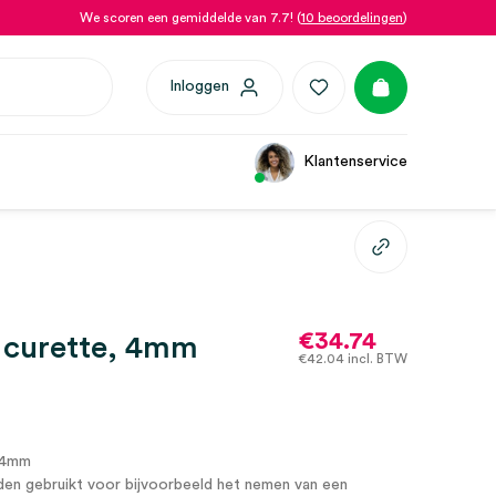
We scoren een gemiddelde van 7.7! (
10 beoordelingen
)
Inloggen
Klantenservice
€
34.74
 curette, 4mm
€
42.04
incl. BTW
 4mm
en gebruikt voor bijvoorbeeld het nemen van een