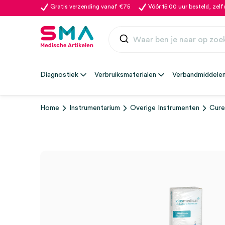
Gratis verzending vanaf €75
Vóór 15:00 uur besteld, zel
Diagnostiek
Verbruiksmaterialen
Verbandmiddele
Home
Instrumentarium
Overige Instrumenten
Cure