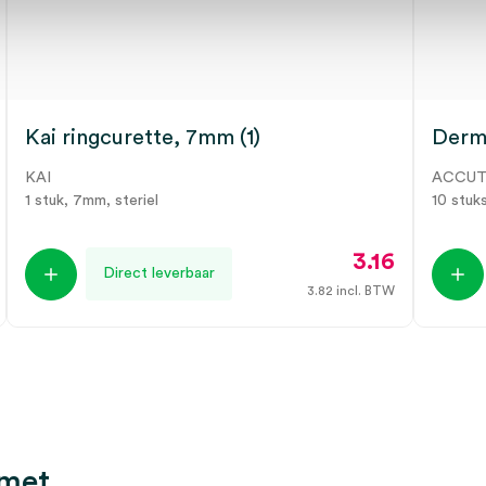
Kai ringcurette, 7mm (1)
Derma
KAI
ACCU
1 stuk, 7mm, steriel
10 stuks
3.16
Direct leverbaar
3.82
incl. BTW
 met