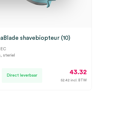
Blade shavebiopteur (10)
TEC
, steriel
43.32
Direct leverbaar
52.42
incl. BTW