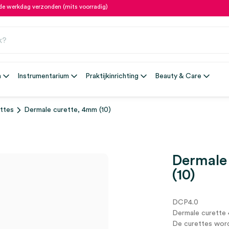
fde werkdag verzonden (mits voorradig)
n
Instrumentarium
Praktijkinrichting
Beauty & Care
ttes
Dermale curette, 4mm (10)
Dermale
(10)
DCP4.0
Dermale curette
De curettes word