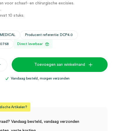
 voor schaaf- en chirurgische excisies.
.
vat 10 stuks.
 MEDICAL
Producent referentie: DCP4.0
30768
Direct leverbaar
+
Toevoegen aan winkelmand
Vandaag besteld, morgen verzonden
sche Artikelen?
raad? Vandaag besteld, vandaag verzonden
anten, vaste korting