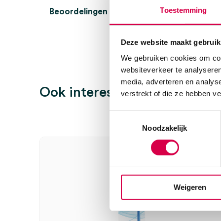
Toestemming
Beoordelingen (0)
Aantal
10 stuks
Beoordelingen
Afmeting
Ø 4mm
Deze website maakt gebruik
We gebruiken cookies om cont
Steriel
steriel
Er zijn nog geen beoordelingen.
websiteverkeer te analyseren
media, adverteren en analys
Ook interessant
verstrekt of die ze hebben v
Toestemmingsselectie
Wees de eerste om “Dermale curette, 4mm (10)” te 
Noodzakelijk
Je moet
ingelogd zijn
om een beoordeling te plaatsen.
Weigeren