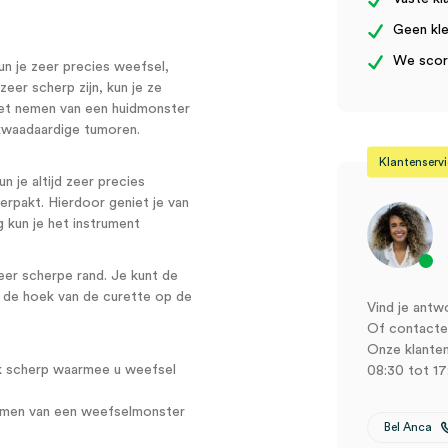
Geen kle
We score
n je zeer precies weefsel,
zeer scherp zijn, kun je ze
 het nemen van een huidmonster
kwaadaardige tumoren.
Klantenserv
un je altijd zeer precies
erpakt. Hierdoor geniet je van
 kun je het instrument
eer scherpe rand. Je kunt de
r de hoek van de curette op de
Vind je antw
Of contactee
Onze klanten
jk scherp waarmee u weefsel
08:30 tot 17
nemen van een weefselmonster
Bel Anca