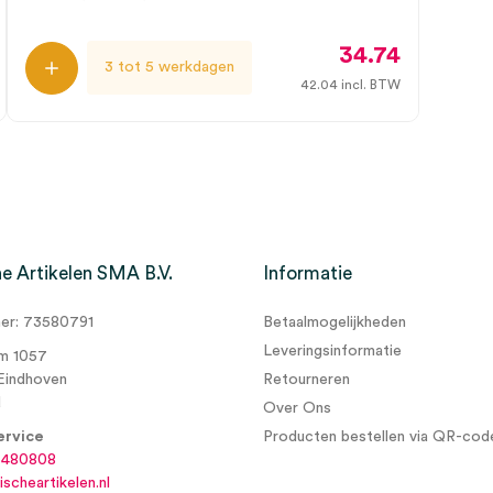
34.74
3 tot 5 werkdagen
42.04
incl. BTW
e Artikelen SMA B.V.
Informatie
r: 73580791
Betaalmogelijkheden
Leveringsinformatie
m 1057
Eindhoven
Retourneren
d
Over Ons
ervice
Producten bestellen via QR-cod
6480808
scheartikelen.nl