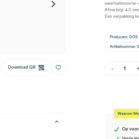
weefselmonster en
Afmeting: 4.0 mm
Een verpakking be
Producent: DOS
Artikelnummer: 
Dermale
Download QR
-
curette,
4mm
(10)
aantal
Waarom Medi
Op voor
Vaste kl