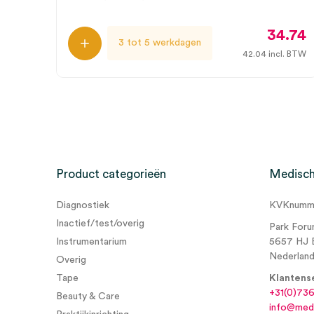
34.74
3 tot 5 werkdagen
42.04
incl. BTW
Product categorieën
Medisch
Diagnostiek
KVKnumme
Inactief/test/overig
Park Foru
Instrumentarium
5657 HJ 
Nederlan
Overig
Tape
Klantens
+31(0)73
Beauty & Care
info@medi