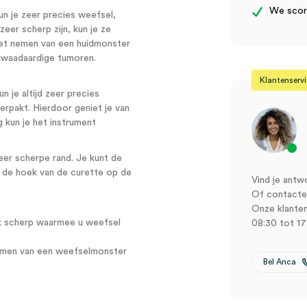
We score
n je zeer precies weefsel,
zeer scherp zijn, kun je ze
 het nemen van een huidmonster
kwaadaardige tumoren.
Klantenserv
un je altijd zeer precies
erpakt. Hierdoor geniet je van
 kun je het instrument
eer scherpe rand. Je kunt de
r de hoek van de curette op de
Vind je antw
Of contactee
Onze klanten
jk scherp waarmee u weefsel
08:30 tot 17
nemen van een weefselmonster
Bel Anca