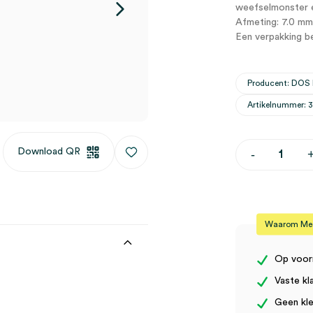
weefselmonster en
Afmeting: 7.0 mm
Een verpakking be
Producent: DOS
Artikelnummer:
Dermale
Download QR
-
curette,
7mm
(10)
aantal
Waarom Medi
Op voor
Vaste kl
Geen kle