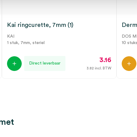
Kai ringcurette, 7mm (1)
Derma
KAI
DOS M
1 stuk, 7mm, steriel
10 stuk
3.16
Direct leverbaar
3.82
incl. BTW
 met