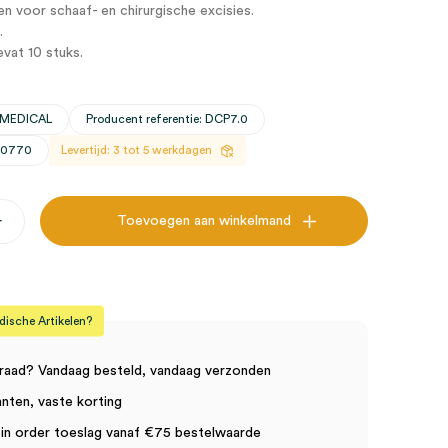
 voor schaaf- en chirurgische excisies.
.
vat 10 stuks.
 MEDICAL
Producent referentie: DCP7.0
 30770
Levertijd: 3 tot 5 werkdagen
+
Toevoegen aan winkelmand
sche Artikelen?
raad? Vandaag besteld, vandaag verzonden
anten, vaste korting
in order toeslag vanaf €75 bestelwaarde