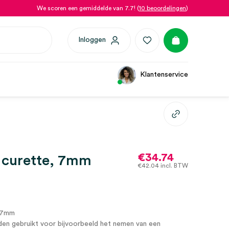
We scoren een gemiddelde van 7.7! (
10 beoordelingen
)
Inloggen
Klantenservice
€
34.74
 curette, 7mm
€
42.04
incl. BTW
 7mm
en gebruikt voor bijvoorbeeld het nemen van een