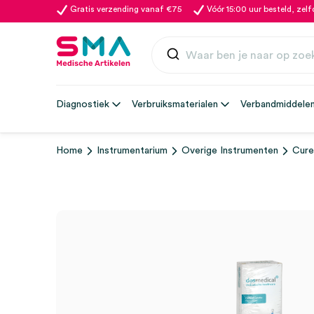
Gratis verzending vanaf €75
Vóór 15:00 uur besteld, zel
Diagnostiek
Verbruiksmaterialen
Verbandmiddele
Home
Instrumentarium
Overige Instrumenten
Cure