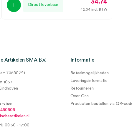
34.74
Direct leverbaar
42.04
incl. BTW
e Artikelen SMA B.V.
Informatie
r: 73580791
Betaalmogelijkheden
Leveringsinformatie
m 1057
Eindhoven
Retourneren
d
Over Ons
ervice
Producten bestellen via QR-cod
6480808
scheartikelen.nl
ij. 08:30 - 17:00