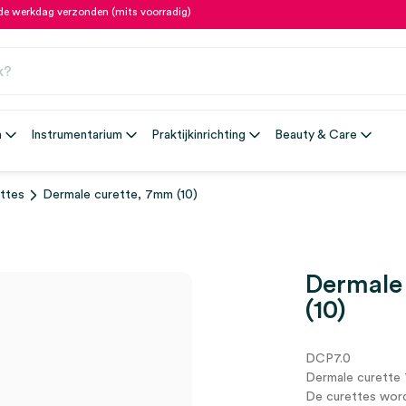
fde werkdag verzonden (mits voorradig)
n
Instrumentarium
Praktijkinrichting
Beauty & Care
ttes
Dermale curette, 7mm (10)
Dermale
(10)
DCP7.0
Dermale curette
De curettes word