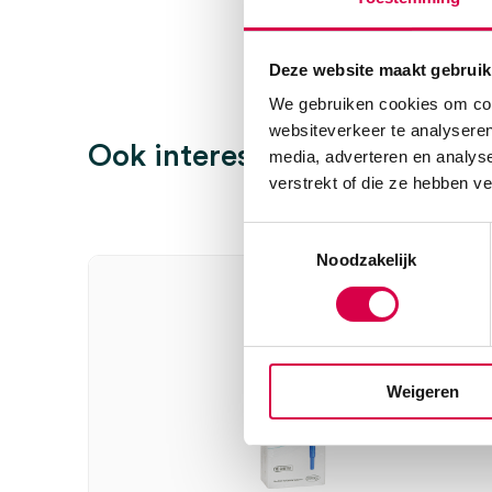
Beoordelingen
Afmeting
Ø 7mm
Deze website maakt gebruik
Steriel
steriel
Er zijn nog geen beoordelingen.
We gebruiken cookies om cont
websiteverkeer te analyseren
Ook interessant
media, adverteren en analys
verstrekt of die ze hebben v
Wees de eerste om “Dermale curette, 7mm (10)” te 
Toestemmingsselectie
Je moet
ingelogd zijn
om een beoordeling te plaatsen.
Noodzakelijk
Weigeren