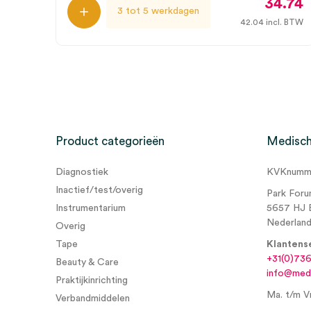
34.74
3 tot 5 werkdagen
42.04
incl. BTW
Product categorieën
Medisch
Diagnostiek
KVKnumme
Inactief/test/overig
Park Foru
Instrumentarium
5657 HJ 
Nederlan
Overig
Tape
Klantens
+31(0)73
Beauty & Care
info@medi
Praktijkinrichting
Ma. t/m Vr
Verbandmiddelen