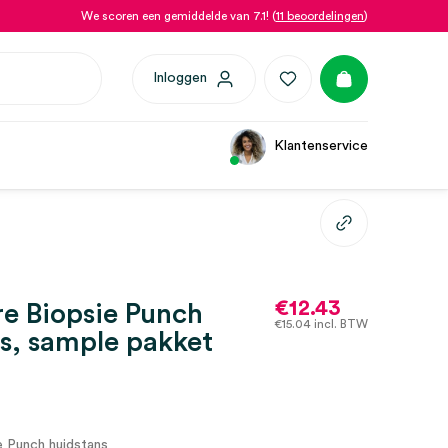
We scoren een gemiddelde van 7.1! (
11 beoordelingen
)
Inloggen
Klantenservice
€
12.43
e Biopsie Punch
€
15.04
incl. BTW
s, sample pakket
 Punch huidstans