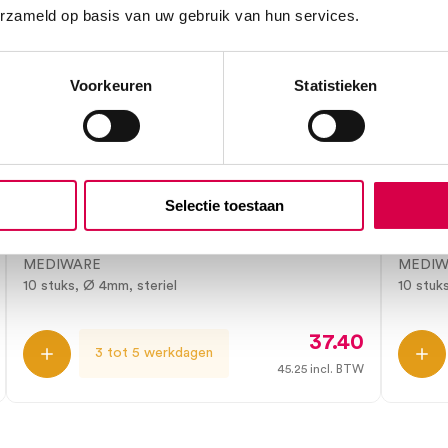
erzameld op basis van uw gebruik van hun services.
Voorkeuren
Statistieken
Mediware Biopsie Punch huidstans,
Mediw
Selectie toestaan
4mm (10)
5mm 
MEDIWARE
MEDIW
10 stuks, Ø 4mm, steriel
10 stuk
37.40
3 tot 5 werkdagen
45.25
incl. BTW