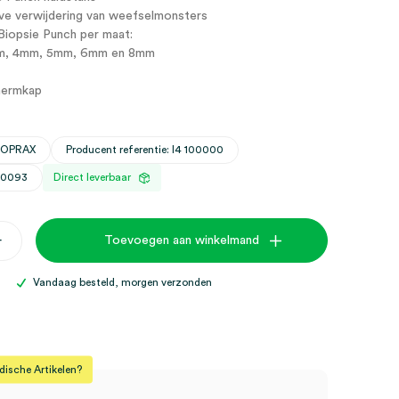
ve verwijdering van weefselmonsters
Biopsie Punch per maat:
m, 4mm, 5mm, 6mm en 8mm
hermkap
VOPRAX
Producent referentie: I4 100000
30093
Direct leverbaar
+
Toevoegen aan winkelmand
Vandaag besteld, morgen verzonden
sche Artikelen?