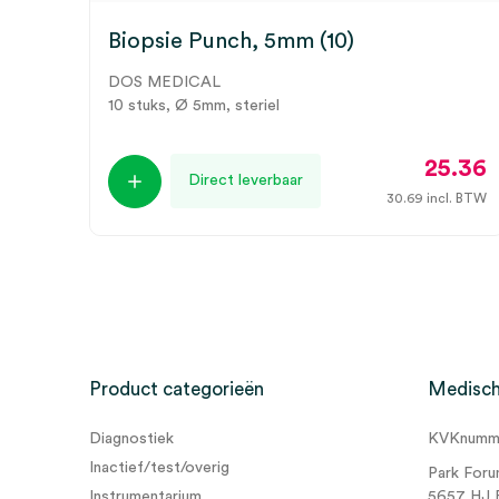
Biopsie Punch, 5mm (10)
DOS MEDICAL
10 stuks, Ø 5mm, steriel
25.36
Direct leverbaar
30.69
incl. BTW
Product categorieën
Medisch
Diagnostiek
KVKnumme
Inactief/test/overig
Park Foru
Instrumentarium
5657 HJ 