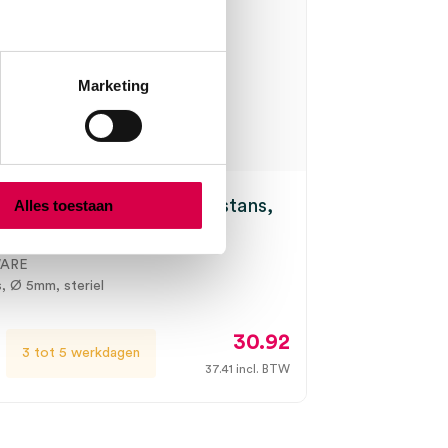
Marketing
are Biopsie Punch huidstans,
Alles toestaan
(10)
ARE
s, Ø 5mm, steriel
30.92
3 tot 5 werkdagen
37.41
incl. BTW