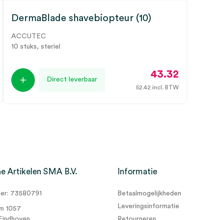
DermaBlade shavebiopteur (10)
ACCUTEC
10 stuks, steriel
43.32
Direct leverbaar
52.42
incl. BTW
e Artikelen SMA B.V.
Informatie
r: 73580791
Betaalmogelijkheden
Leveringsinformatie
m 1057
Eindhoven
Retourneren