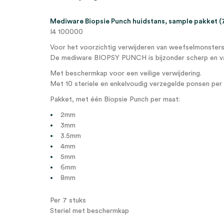
Mediware Biopsie Punch huidstans, sample pakket (
I4 100000
Voor het voorzichtig verwijderen van weefselmonsters
De mediware BIOPSY PUNCH is bijzonder scherp en va
Met beschermkap voor een veilige verwijdering.
Met 10 steriele en enkelvoudig verzegelde ponsen per 
Pakket, met één Biopsie Punch per maat:
2mm
3mm
3.5mm
4mm
5mm
6mm
8mm
Per 7 stuks
Steriel met beschermkap