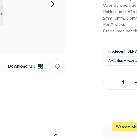
Voor de operatie
Pakket, met één 
2mm, 3mm, 3.5m
Per 7 stuks
Steriel met besc
Producent: SER
Artikelnummer: 
Download QR
Mediware
-
Biopsie
Punch
huidstans,
sample
pakket
(7)
aantal
Waarom Medi