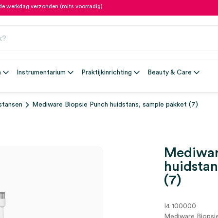
fde werkdag verzonden (mits voorradig)
n
Instrumentarium
Praktijkinrichting
Beauty & Care
stansen
Mediware Biopsie Punch huidstans, sample pakket (7)
Mediwar
huidstan
(7)
I4 100000
Mediware Biopsie