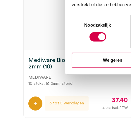
verstrekt of die ze hebben v
Toestemmingsselectie
Noodzakelijk
Mediware Biopsie Punch huidstans,
Weigeren
2mm (10)
MEDIWARE
10 stuks, Ø 2mm, steriel
37.40
3 tot 5 werkdagen
45.25
incl. BTW