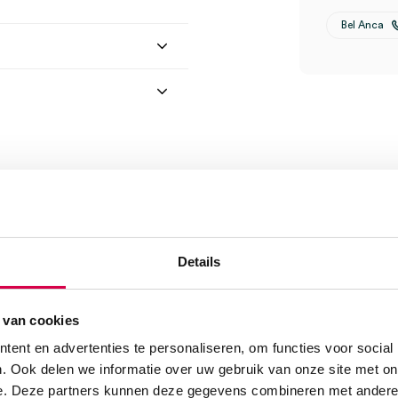
Bel Anca
m, 6mm, 8mm
Details
s, sample pakket (7)” te
 van cookies
ent en advertenties te personaliseren, om functies voor social
. Ook delen we informatie over uw gebruik van onze site met on
e. Deze partners kunnen deze gegevens combineren met andere i