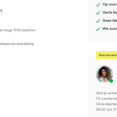
Op voor
7)
Vaste kl
Geen kle
.
We score
n hoge RVS kwaliteit.
dispenserverpakking.
Klantenserv
Vind je antw
Of contactee
Onze klanten
08:30 tot 17