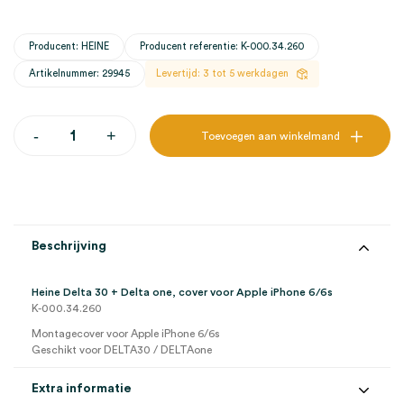
Producent: HEINE
Producent referentie: K-000.34.260
Artikelnummer: 29945
Levertijd: 3 tot 5 werkdagen
Heine
-
+
Toevoegen aan winkelmand
DELTA30
+
DELTAone,
cover
voor
Apple
iPhone
Beschrijving
6/6s
(1)
aantal
Heine Delta 30 + Delta one, cover voor Apple iPhone 6/6s
K-000.34.260
Montagecover voor Apple iPhone 6/6s
Geschikt voor DELTA30 / DELTAone
Extra informatie