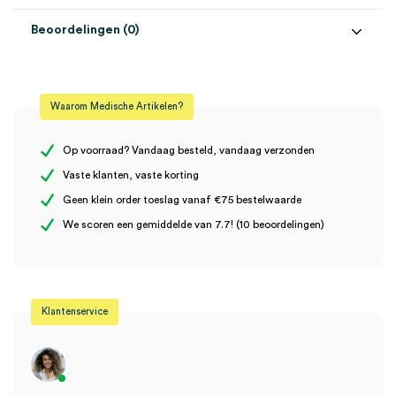
Beoordelingen (0)
Aantal
1 stuk
Beoordelingen
Model
DELTA30, DELTAone
Waarom Medische Artikelen?
Steriel
onsteriel
Er zijn nog geen beoordelingen.
Uitvoering
Apple iPhone 6/6s
Op voorraad? Vandaag besteld, vandaag verzonden
Vaste klanten, vaste korting
Geen klein order toeslag vanaf €75 bestelwaarde
Wees de eerste om “Heine DELTA30 + DELTAone, cover voor
We scoren een gemiddelde van 7.7! (10 beoordelingen)
Apple iPhone 6/6s (1)” te beoordelen
Je moet
ingelogd zijn
om een beoordeling te plaatsen.
Klantenservice