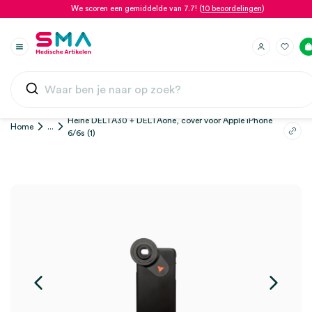
We scoren een gemiddelde van 7.7! (
10 beoordelingen
)
Heine DELTA30 + DELTAone, cover voor Apple iPhone
Home
...
6/6s (1)