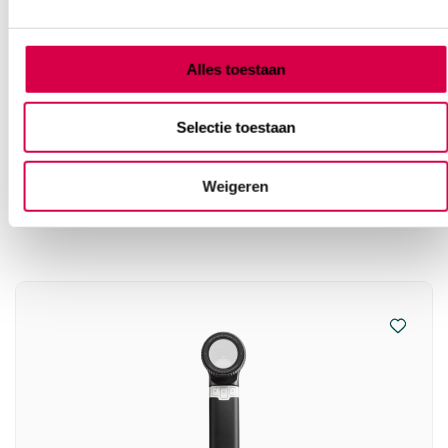
38.87
3 tot 5 werkdagen
47.03
incl. BTW
Alles toestaan
Selectie toestaan
Vaak gekocht in combinatie
Weigeren
met