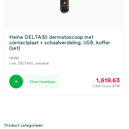
Heine DELTA30 dermatoscoop met
contactplaat + schaalverdeling, USB, koffer
(set)
HEINE
1 set, DELTA30, onsteriel
1,619.63
Direct leverbaar
1,959.75
incl. BTW
Product categorieën