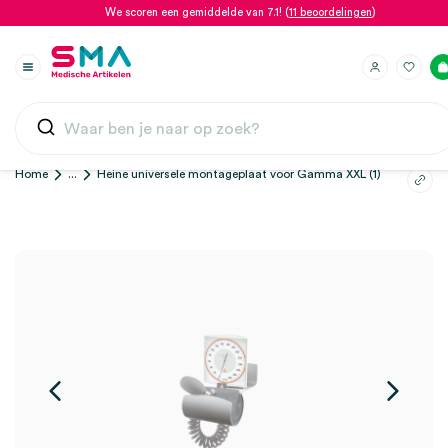
We scoren een gemiddelde van 7.1! (
11 beoordelingen
)
Home
...
Heine universele montageplaat voor Gamma XXL (1)