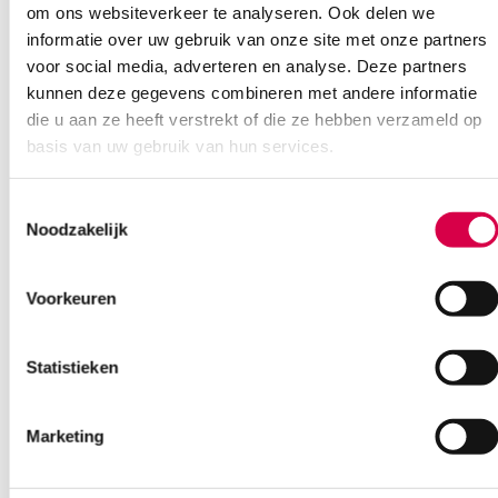
om ons websiteverkeer te analyseren. Ook delen we
informatie over uw gebruik van onze site met onze partners
voor social media, adverteren en analyse. Deze partners
kunnen deze gegevens combineren met andere informatie
die u aan ze heeft verstrekt of die ze hebben verzameld op
basis van uw gebruik van hun services.
Toestemmingsselectie
Noodzakelijk
Voorkeuren
Heine bureaustandaard voor Gamma XXL LF
tafelmodel 29858 (1)
Statistieken
HEINE
1 stuk, XX LF, onsteriel
Marketing
31.86
3 tot 5 werkdagen
38.55
incl. BTW