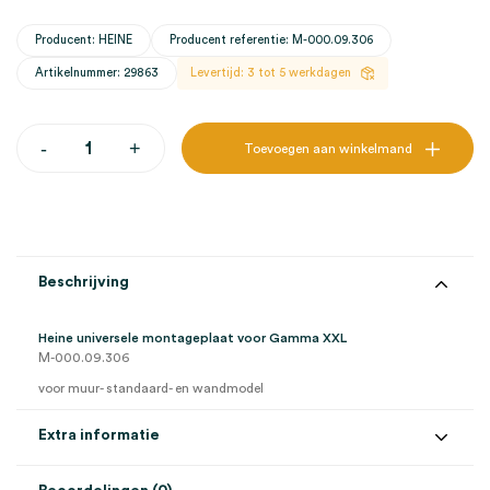
Producent: HEINE
Producent referentie: M-000.09.306
Artikelnummer: 29863
Levertijd: 3 tot 5 werkdagen
Heine
-
+
Toevoegen aan winkelmand
universele
montageplaat
voor
Gamma
XXL
(1)
aantal
Beschrijving
Heine universele montageplaat voor Gamma XXL
M-000.09.306
voor muur- standaard- en wandmodel
Extra informatie