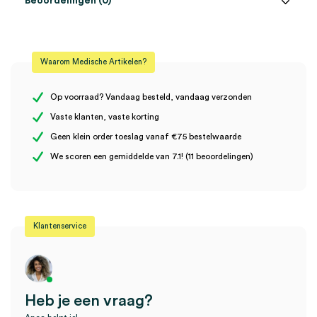
Beoordelingen (0)
Aantal
1 stuk
Beoordelingen
Model
XX LF
Waarom Medische Artikelen?
Steriel
onsteriel
Er zijn nog geen beoordelingen.
Op voorraad? Vandaag besteld, vandaag verzonden
Vaste klanten, vaste korting
Geen klein order toeslag vanaf €75 bestelwaarde
Wees de eerste om “Heine universele montageplaat voor Gamma
We scoren een gemiddelde van 7.1! (11 beoordelingen)
XXL (1)” te beoordelen
Je moet
ingelogd zijn
om een beoordeling te plaatsen.
Klantenservice
Heb je een vraag?