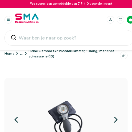
We scoren een gemiddelde van 7.7! (
10 beoordelingen
)
Heine Gamma G7 bloeddrukmeter, 1 slang, manchet
Home
...
volwassene (10)