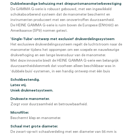
Dubbelwandige behuizing met driepuntsmanometerbevestiging
De GAMMA G-serie is robuust gebouwd, met een ingewikkeld
schokabsorberend systeem dat de manometer beschermt en
instrumenten produceert met een onovertroffen duurzaamheid.
De HEINE GAMMA G-serie is ruim boven de Europese (EN1060) en
Amerikaanse (SP9) normen getest.
‘Single-Tube’-ontwerp met exclusief drukverdelingssysteem
Het exclusieve drukverdelingssysteem regelt de luchtstroom naar de
manometer tijdens het oppompen om een soepele en nauwkeurige
drukverhoging en een lange levensduur van de manometer.
Met deze innovatie biedt de HEINE GAMMA G-serie een belangrijk
duurzaamheidskenmerk dat voorheen alleen beschikbaar was in
‘dubbele buis’-systemen, in een handig ontwerp met één buis
Schokbestendig.
Latex vrij.
Uniek drukmeetsysteem.
Drukvaste manometer.
Zorgt voor duurzaamheid en betrouwbaarheid.
Microfilter.
Beschermt klep en manometer.
Schaal met grote diameter.
De zwart-op-wit schaalverdeling met een diameter van 56 mm is