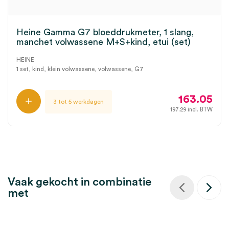
Heine Gamma G7 bloeddrukmeter, 1 slang,
manchet volwassene M+S+kind, etui (set)
HEINE
1 set, kind, klein volwassene, volwassene, G7
163.05
3 tot 5 werkdagen
197.29
incl. BTW
Vaak gekocht in combinatie
met