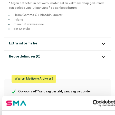
* tegen defecten in ontwerp, materiaal en vakmanschap gedurende
een periode van 10 jaar vanaf de aankoopdatum.
Heine Gamma G7 bloeddrukmeter
1 slang
manchet volwassene
per 10 stuks
Extra informatie
Beoordelingen (0)
Aantal
10 stuks
Beoordelingen
Maat
volwassene
Waarom Medische Artikelen?
Model
G7
Er zijn nog geen beoordelingen.
Steriel
onsteriel
Op voorraad? Vandaag besteld, vandaag verzonden
Vaste klanten, vaste korting
Uitvoering
1 slang
Geen klein order toeslag vanaf €75 bestelwaarde
Wees de eerste om “Heine Gamma G7 bloeddrukmeter, 1 slang,
We scoren een gemiddelde van 7.7! (10 beoordelingen)
manchet volwassene (10)” te beoordelen