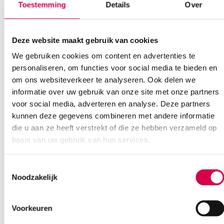
Toestemming
Details
Over
Je moet
ingelogd zijn
om een beoordeling te plaatsen.
Deze website maakt gebruik van cookies
Klantenservice
We gebruiken cookies om content en advertenties te
personaliseren, om functies voor social media te bieden en
om ons websiteverkeer te analyseren. Ook delen we
informatie over uw gebruik van onze site met onze partners
Heb je een vraag?
voor social media, adverteren en analyse. Deze partners
Anca helpt je!
kunnen deze gegevens combineren met andere informatie
die u aan ze heeft verstrekt of die ze hebben verzameld op
Vind je antwoord snel en makkelijk op onze klantenservice pagina.
basis van uw gebruik van hun services.
Of contacteer ons via een van de onderstaande opties.
Onze klantenservice is bereikbaar van maandag t/m vrijdag van
08:30 tot 17:00
Toestemmingsselectie
Noodzakelijk
Bel Anca
E-mail Anca
Contactformulier
Voorkeuren