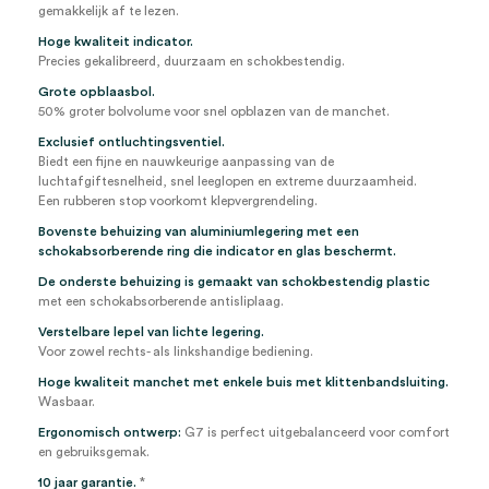
gemakkelijk af te lezen.
Hoge kwaliteit indicator.
Precies gekalibreerd, duurzaam en schokbestendig.
Grote opblaasbol.
50% groter bolvolume voor snel opblazen van de manchet.
Exclusief ontluchtingsventiel.
Biedt een fijne en nauwkeurige aanpassing van de
luchtafgiftesnelheid, snel leeglopen en extreme duurzaamheid.
Een rubberen stop voorkomt klepvergrendeling.
Bovenste behuizing van aluminiumlegering met een
schokabsorberende ring die indicator en glas beschermt.
De onderste behuizing is gemaakt van schokbestendig plastic
met een schokabsorberende antisliplaag.
Verstelbare lepel van lichte legering.
Voor zowel rechts- als linkshandige bediening.
Hoge kwaliteit manchet met enkele buis met klittenbandsluiting.
Wasbaar.
Ergonomisch ontwerp:
G7 is perfect uitgebalanceerd voor comfort
en gebruiksgemak.
10 jaar garantie.
*