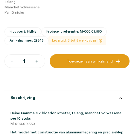
1 slang
Manchet volwassene
Per 10 stuks
Producent: HEINE
Producent referentie: M-000.09.560
Artikelnummer: 29846
Levertijd: 3 tot 5 werkdagen
Heine
-
+
Toevoegen aan winkelmand
Gamma
G7
bloeddrukmeter,
1
slang,
manchet
volwassene
Beschrijving
(10)
aantal
Heine Gamma G7 bloeddrukmeter, 1 slang, manchet volwassene,
per 10 stuks
M-000.09.560
Het model met constructie van aluminiumlegering en precisieklep