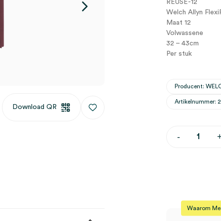
REUSE-12
Welch Allyn Flex
Maat 12
Volwassene
32 – 43cm
Per stuk
Producent: WEL
Artikelnummer: 
Download QR
Welch
-
Allyn
FlexiPort
manchet
zonder
slang,
volwassene
maat
12,
Waarom Medi
32cm
-