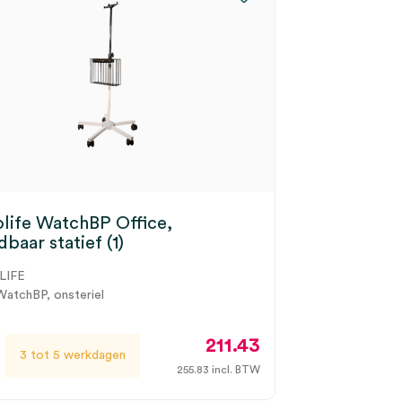
life WatchBP Office,
dbaar statief (1)
LIFE
 WatchBP, onsteriel
211.43
3 tot 5 werkdagen
255.83
incl. BTW