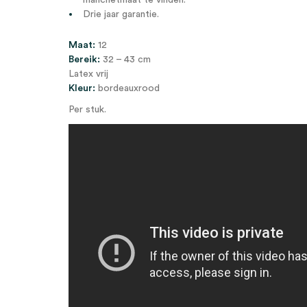
manchetmaat te vinden.
Drie jaar garantie.
Maat:
12
Bereik:
32 – 43 cm
Latex vrij
Kleur:
bordeauxrood
Per stuk.