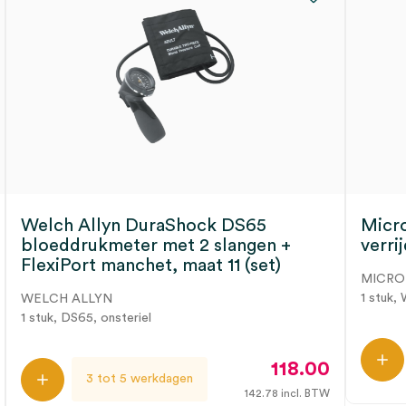
Welch Allyn DuraShock DS65
Micro
bloeddrukmeter met 2 slangen +
verrij
FlexiPort manchet, maat 11 (set)
MICRO
1 stuk,
WELCH ALLYN
1 stuk, DS65, onsteriel
118.00
3 tot 5 werkdagen
142.78
incl. BTW