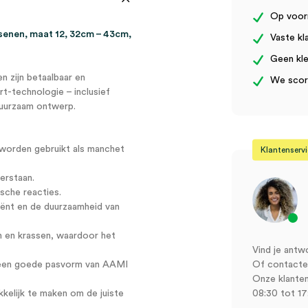
43cm
Op voor
(1)
aantal
senen, maat 12, 32cm – 43cm,
Vaste kl
Geen kle
n zijn betaalbaar en
We score
rt-technologie – inclusief
duurzaam ontwerp.
 worden gebruikt als manchet
Klantenserv
erstaan.
ische reacties.
iënt en de duurzaamheid van
n en krassen, waardoor het
Vind je antw
or een goede pasvorm van AAMI
Of contactee
Onze klanten
elijk te maken om de juiste
08:30 tot 17