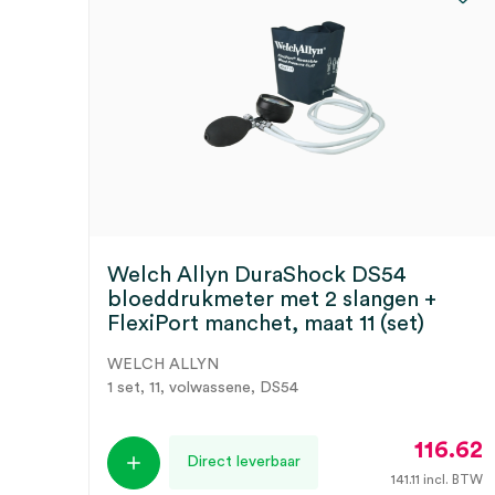
Welch Allyn DuraShock DS54
bloeddrukmeter met 2 slangen +
FlexiPort manchet, maat 11 (set)
WELCH ALLYN
1 set, 11, volwassene, DS54
116.62
Direct leverbaar
141.11
incl. BTW