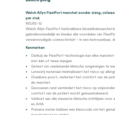
Welch Allyn FlexiPort manchet zonder slang, volwas
per stuk
REUSE-12
Welch Allyn FlexiPort herbruikbare bloeddrukmanchette
gebruiksvriendelijk en bieden alle voordelen van FlexiPo
vereenvoudigde connectiviteit – in een betrouwbaar, 
Kenmerken
Dankzij de FlexiPort-technologie kan elke manchet
met één of twee slangen.
Getest om veeleisende klinische omgevingen te we
Latexvrij materiaal minimaliseert het risico op allerg
Draaibare poort, verbetert het comfort van de pat
de manchet.
Gevouwen rand vermindert het risico op snijwonde
comfort van de patiënt wordt gemaximaliseerd.
Voldoet aan alle nieuwste klinische richtlijnen vo
en AHA.
Primaire maten hebben een kleurcode om het gemakk