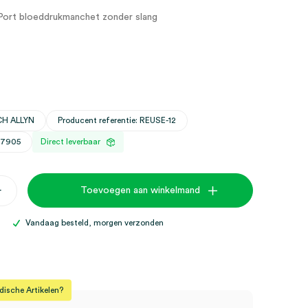
iPort bloeddrukmanchet zonder slang
CH ALLYN
Producent referentie: REUSE-12
27905
Direct leverbaar
+
Toevoegen aan winkelmand
Vandaag besteld, morgen verzonden
n,
sche Artikelen?