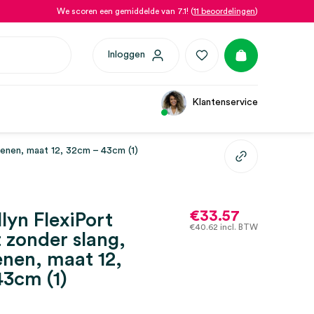
We scoren een gemiddelde van 7.1! (
11 beoordelingen
)
Inloggen
Klantenservice
enen, maat 12, 32cm – 43cm (1)
€
33.57
lyn FlexiPort
€
40.62
incl. BTW
zonder slang,
nen, maat 12,
3cm (1)