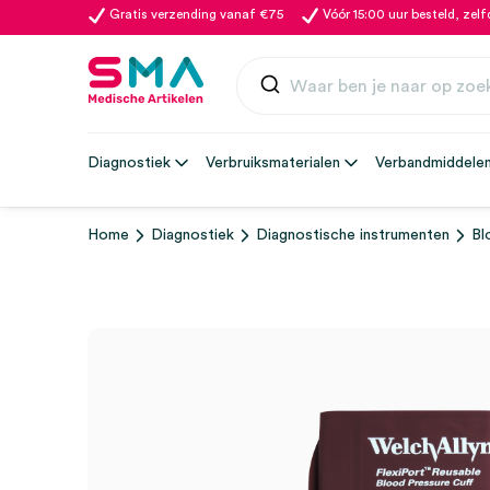
Gratis verzending vanaf €75
Vóór 15:00 uur besteld, zel
Diagnostiek
Verbruiksmaterialen
Verbandmiddele
Home
Diagnostiek
Diagnostische instrumenten
Bl