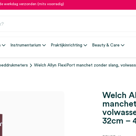
fde werkdag verzonden (mits voorradig)
n
Instrumentarium
Praktijkinrichting
Beauty & Care
oeddrukmeters
Welch Allyn FlexiPort manchet zonder slang, volwass
Welch Al
manchet 
volwasse
32cm – 4