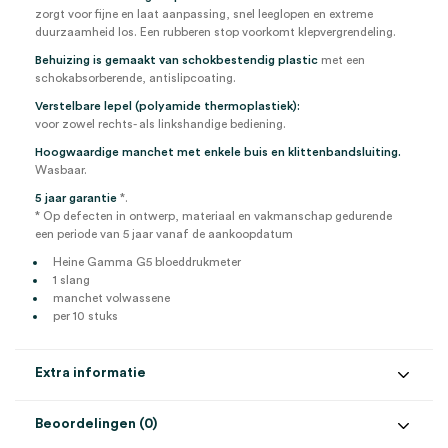
zorgt voor fijne en laat aanpassing, snel leeglopen en extreme
duurzaamheid los. Een rubberen stop voorkomt klepvergrendeling.
Behuizing is gemaakt van schokbestendig plastic
met een
schokabsorberende, antislipcoating.
Verstelbare lepel (polyamide thermoplastiek):
voor zowel rechts- als linkshandige bediening.
Hoogwaardige manchet met enkele buis en klittenbandsluiting.
Wasbaar.
5 jaar garantie
*.
* Op defecten in ontwerp, materiaal en vakmanschap gedurende
een periode van 5 jaar vanaf de aankoopdatum
Heine Gamma G5 bloeddrukmeter
1 slang
manchet volwassene
per 10 stuks
Extra informatie
Beoordelingen (0)
Aantal
10 stuks