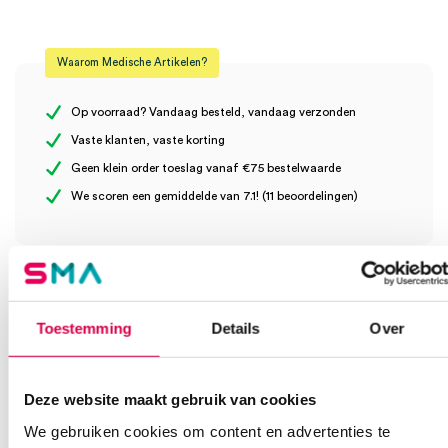
Beoordelingen
Maat
volwassene
Waarom Medische Artikelen?
Model
G5
Er zijn nog geen beoordelingen.
Steriel
onsteriel
Op voorraad? Vandaag besteld, vandaag verzonden
Vaste klanten, vaste korting
Uitvoering
1 slang
Geen klein order toeslag vanaf €75 bestelwaarde
Wees de eerste om “Heine Gamma G5 bloeddrukmeter, 1 slang,
We scoren een gemiddelde van 7.1! (11 beoordelingen)
manchet volwassene (10)” te beoordelen
Je moet
ingelogd zijn
om een beoordeling te plaatsen.
Klantenservice
Toestemming
Details
Over
Heb je een vraag?
Deze website maakt gebruik van cookies
Anca helpt je!
We gebruiken cookies om content en advertenties te