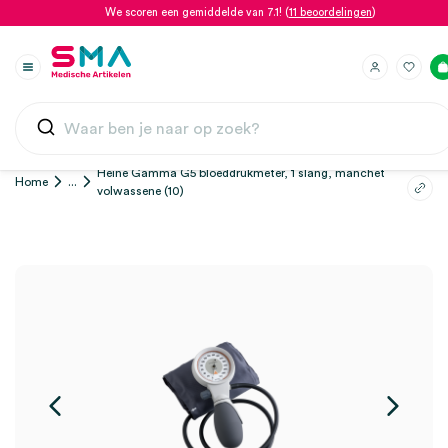
We scoren een gemiddelde van 7.1! (
11 beoordelingen
)
Heine Gamma G5 bloeddrukmeter, 1 slang, manchet
Home
...
volwassene (10)