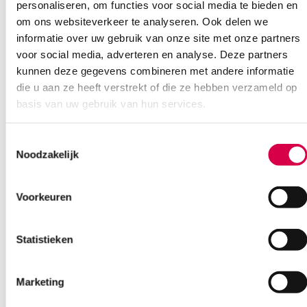
personaliseren, om functies voor social media te bieden en
Vind je antwoord snel en makkelijk op onze klantenservice pagina.
om ons websiteverkeer te analyseren. Ook delen we
Of contacteer ons via een van de onderstaande opties.
informatie over uw gebruik van onze site met onze partners
Onze klantenservice is bereikbaar van maandag t/m vrijdag van
voor social media, adverteren en analyse. Deze partners
08:30 tot 17:00
kunnen deze gegevens combineren met andere informatie
die u aan ze heeft verstrekt of die ze hebben verzameld op
Bel Anca
E-mail Anca
Contactformulier
basis van uw gebruik van hun services.
Toestemmingsselectie
Noodzakelijk
Voorkeuren
Ook interessant
Statistieken
Marketing