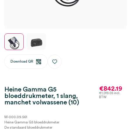
Download QR
€
842.19
Heine Gamma G5
€
1,019.05
incl.
bloeddrukmeter, 1 slang,
BTW
manchet volwassene (10)
M-000.09.561
Heine Gamma G5 bloeddrukmeter
De standaard bloeddrukmeter