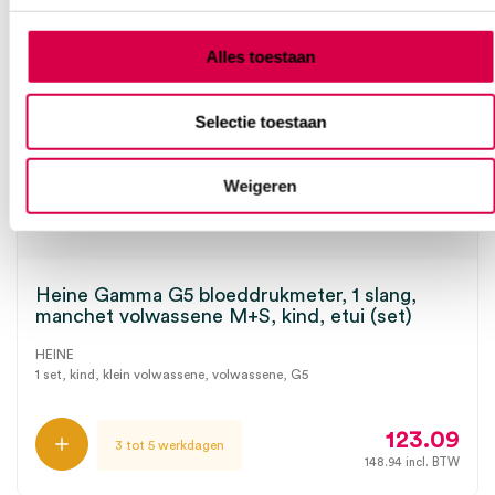
Alles toestaan
Selectie toestaan
Weigeren
Heine Gamma G5 bloeddrukmeter, 1 slang,
manchet volwassene M+S, kind, etui (set)
HEINE
1 set, kind, klein volwassene, volwassene, G5
123.09
3 tot 5 werkdagen
148.94
incl. BTW