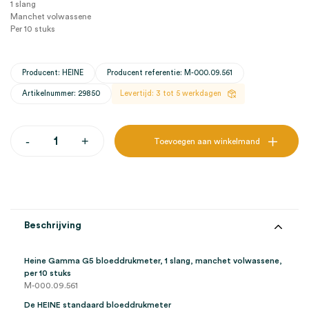
1 slang
Manchet volwassene
Per 10 stuks
Producent: HEINE
Producent referentie: M-000.09.561
Artikelnummer: 29850
Levertijd: 3 tot 5 werkdagen
Heine
-
+
Toevoegen aan winkelmand
Gamma
G5
bloeddrukmeter,
1
slang,
manchet
volwassene
Beschrijving
(10)
aantal
Heine Gamma G5 bloeddrukmeter, 1 slang, manchet volwassene,
per 10 stuks
M-000.09.561
De HEINE standaard bloeddrukmeter