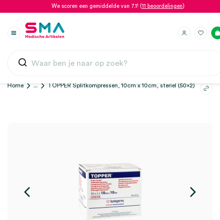
We scoren een gemiddelde van 7.1! (
11 beoordelingen
)
Home
...
TOPPER Splitkompressen, 10cm x 10cm, steriel (50×2)