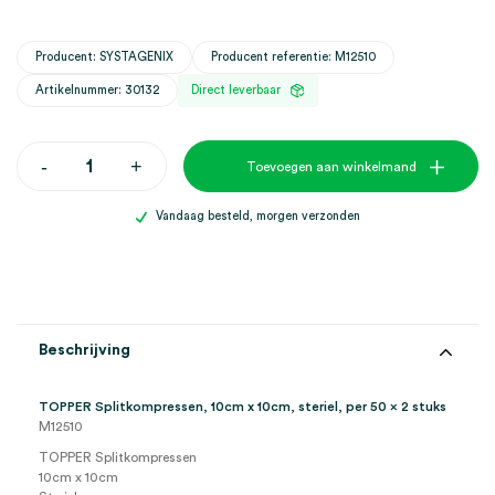
Producent: SYSTAGENIX
Producent referentie: M12510
Artikelnummer: 30132
Direct leverbaar
TOPPER
-
+
Toevoegen aan winkelmand
Splitkompressen,
10cm
x
Vandaag besteld, morgen verzonden
10cm,
steriel
(50x2)
aantal
Beschrijving
TOPPER Splitkompressen, 10cm x 10cm, steriel, per 50 x 2 stuks
M12510
TOPPER Splitkompressen
10cm x 10cm