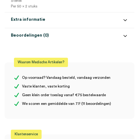
Steriel
Per 50 x 2 stuks
Extra informatie
Beoordelingen (0)
Aantal
50 x 2 stuks
Beoordelingen
Afmeting
10cm x 10cm
Waarom Medische Artikelen?
Steriel
steriel
Er zijn nog geen beoordelingen.
Op voorraad? Vandaag besteld, vandaag verzonden
Vaste klanten, vaste korting
Geen klein order toeslag vanaf €75 bestelwaarde
Wees de eerste om “TOPPER Splitkompressen, 10cm x 10cm,
We scoren een gemiddelde van 7.1! (11 beoordelingen)
steriel (50×2)” te beoordelen
Je moet
ingelogd zijn
om een beoordeling te plaatsen.
Klantenservice