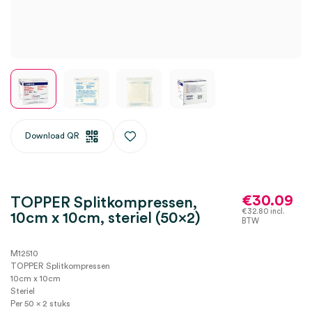
Download QR
€
30.09
TOPPER Splitkompressen,
€
32.80
incl.
10cm x 10cm, steriel (50×2)
BTW
M12510
TOPPER Splitkompressen
10cm x 10cm
Steriel
Per 50 x 2 stuks