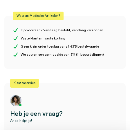
Beoordelingen
Waarom Medische Artikelen?
Er zijn nog geen beoordelingen.
Op voorraad? Vandaag besteld, vandaag verzonden
Vaste klanten, vaste korting
Geen klein order toeslag vanaf €75 bestelwaarde
Wees de eerste om “Melag MELAdem 40 harsvulling patronen (2)”
We scoren een gemiddelde van 7.1! (11 beoordelingen)
te beoordelen
Je moet
ingelogd zijn
om een beoordeling te plaatsen.
Klantenservice
Heb je een vraag?
Anca helpt je!