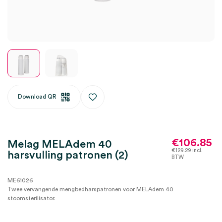
Download QR
€
106.85
Melag MELAdem 40
€
129.29
incl.
harsvulling patronen (2)
BTW
ME61026
Twee vervangende mengbedharspatronen voor MELAdem 40
stoomsterilisator.