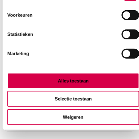
Voorkeuren
Statistieken
Marketing
Gedemineraliseerd water, 5 liter (1)
Alles toestaan
JBC SOLUTIONS B.V.
1 stuk, onsteriel, 5 liter
Selectie toestaan
5.63
Weigeren
Direct leverbaar
6.81
incl. BTW