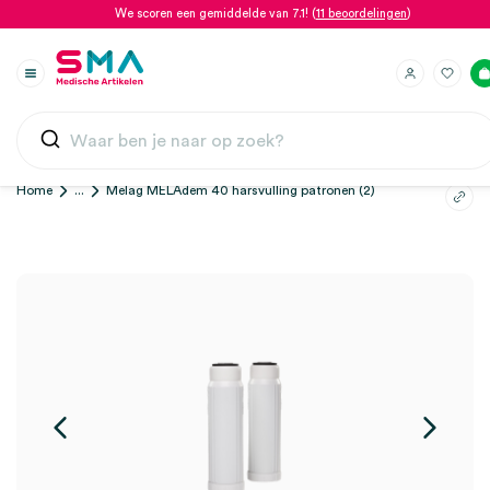
We scoren een gemiddelde van 7.1! (
11 beoordelingen
)
Home
...
Melag MELAdem 40 harsvulling patronen (2)