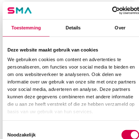
Vind je antwoord snel en makkelijk op onze klantenservice pagina.
Of contacteer ons via een van de onderstaande opties.
Onze klantenservice is bereikbaar van maandag t/m vrijdag van
08:30 tot 17:00
Toestemming
Details
Over
Bel Anca
E-mail Anca
Contactformulier
Deze website maakt gebruik van cookies
We gebruiken cookies om content en advertenties te
personaliseren, om functies voor social media te bieden en
om ons websiteverkeer te analyseren. Ook delen we
informatie over uw gebruik van onze site met onze partners
voor social media, adverteren en analyse. Deze partners
Ook interessant
kunnen deze gegevens combineren met andere informatie
die u aan ze heeft verstrekt of die ze hebben verzameld op
basis van uw gebruik van hun services.
Toestemmingsselectie
Noodzakelijk