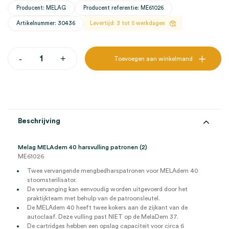
Producent: MELAG
Producent referentie: ME61026
Artikelnummer: 30436
Levertijd: 3 tot 5 werkdagen
Melag
-
+
Toevoegen aan winkelmand
MELAdem
40
harsvulling
patronen
(2)
aantal
Beschrijving
Melag MELAdem 40 harsvulling patronen (2)
ME61026
Twee vervangende mengbedharspatronen voor MELAdem 40
stoomsterilisator.
De vervanging kan eenvoudig worden uitgevoerd door het
praktijkteam met behulp van de patroonsleutel.
De MELAdem 40 heeft twee kokers aan de zijkant van de
autoclaaf. Deze vulling past NIET op de MelaDem 37.
De cartridges hebben een opslag capaciteit voor circa 6