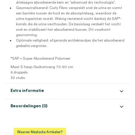
drielaagse absorberende kern en “advanced dry technologie”.
Geurneutraliserend: Curly Fibre: verspreidt snel de urine en vormt
een barrière tussen de huid en de absorptielaag, waardoor de
urine ingesloten wordt. Weinig resterend vocht dankzij de SAP*-
korrels die de urine vasthouden. De basislaag verdeelt het vocht
snel en stabiliseert het absorberend kussen. Dit voorkomt
geurvorming.
Optimale veiligheid: afgeronde antilekrandjes die het absorberend
gedeelte vergroten.
*SAP = Super Absorberend Polymeer
Maat S heup-/buikomvang 70-90 cm
6 druppels
30 stuks
Extra informatie
Beoordelingen (0)
Aantal
30 stuks
Beoordelingen
Bescherming
6 druppels
Waarom Medische Artikelen?
Maat
S