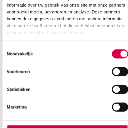
08:30 tot 17:00
informatie over uw gebruik van onze site met onze partners
voor social media, adverteren en analyse. Deze partners
Bel Anca
E-mail Anca
Contactformulier
kunnen deze gegevens combineren met andere informatie
die u aan ze heeft verstrekt of die ze hebben verzameld op
basis van uw gebruik van hun services.
Toestemmingsselectie
Noodzakelijk
Ook interessant
Voorkeuren
Statistieken
Marketing