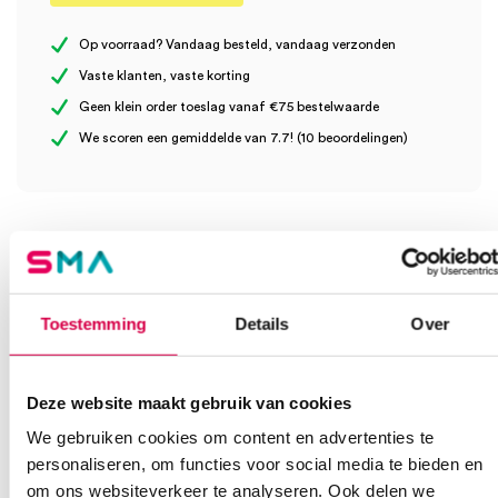
Er zijn nog geen beoordelingen.
Model
slip
Op voorraad? Vandaag besteld, vandaag verzonden
Vaste klanten, vaste korting
Steriel
onsteriel
Geen klein order toeslag vanaf €75 bestelwaarde
Wees de eerste om “MoliCare Premium Elastic incontinentieslips,
We scoren een gemiddelde van 7.7! (10 beoordelingen)
S, 6 druppels (30)” te beoordelen
Je moet
ingelogd zijn
om een beoordeling te plaatsen.
Klantenservice
Toestemming
Details
Over
Heb je een vraag?
Anca helpt je!
Deze website maakt gebruik van cookies
We gebruiken cookies om content en advertenties te
Vind je antwoord snel en makkelijk op onze klantenservice pagina.
personaliseren, om functies voor social media te bieden en
Of contacteer ons via een van de onderstaande opties.
Onze klantenservice is bereikbaar van maandag t/m vrijdag van
om ons websiteverkeer te analyseren. Ook delen we