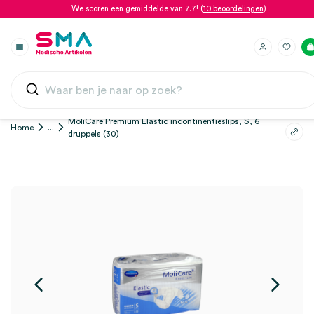
We scoren een gemiddelde van 7.7! (
10 beoordelingen
)
MoliCare Premium Elastic incontinentieslips, S, 6
Home
...
druppels (30)