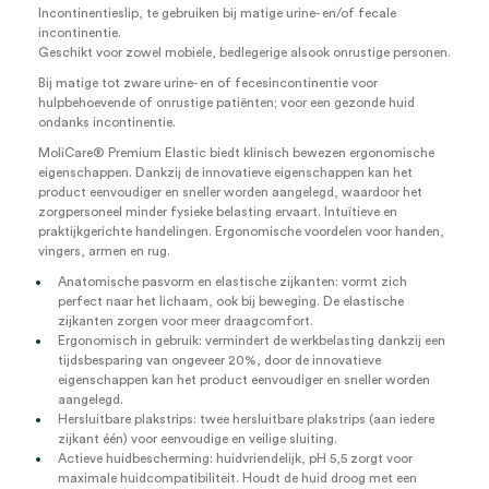
Incontinentieslip, te gebruiken bij matige urine- en/of fecale
incontinentie.
Geschikt voor zowel mobiele, bedlegerige alsook onrustige personen.
Bij matige tot zware urine- en of fecesincontinentie voor
hulpbehoevende of onrustige patiënten; voor een gezonde huid
ondanks incontinentie.
MoliCare
®
Premium Elastic biedt klinisch bewezen ergonomische
eigenschappen. Dankzij de innovatieve eigenschappen kan het
product eenvoudiger en sneller worden aangelegd, waardoor het
zorgpersoneel minder fysieke belasting ervaart. Intuïtieve en
praktijkgerichte handelingen. Ergonomische voordelen voor handen,
vingers, armen en rug.
Anatomische pasvorm en elastische zijkanten: vormt zich
perfect naar het lichaam, ook bij beweging. De elastische
zijkanten zorgen voor meer draagcomfort.
Ergonomisch in gebruik: vermindert de werkbelasting dankzij een
tijdsbesparing van ongeveer 20%, door de innovatieve
eigenschappen kan het product eenvoudiger en sneller worden
aangelegd.
Hersluitbare plakstrips: twee hersluitbare plakstrips (aan iedere
zijkant één) voor eenvoudige en veilige sluiting.
Actieve huidbescherming: huidvriendelijk, pH 5,5 zorgt voor
maximale huidcompatibiliteit. Houdt de huid droog met een