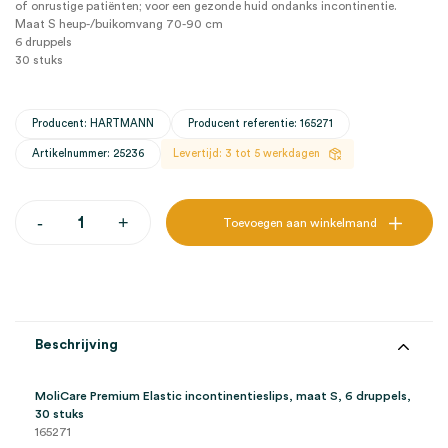
of onrustige patiënten; voor een gezonde huid ondanks incontinentie.
Maat S heup-/buikomvang 70-90 cm
6 druppels
30 stuks
Producent: HARTMANN
Producent referentie: 165271
Artikelnummer: 25236
Levertijd: 3 tot 5 werkdagen
MoliCare
-
+
Toevoegen aan winkelmand
Premium
Elastic
incontinentieslips,
S,
6
druppels
(30)
Beschrijving
aantal
MoliCare Premium Elastic incontinentieslips, maat S, 6 druppels,
30 stuks
165271