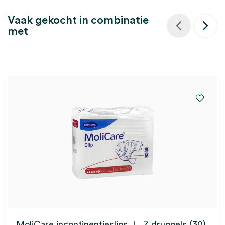
Vaak gekocht in combinatie
met
MoliCare incontinentieslips, L, 7 druppels (30)