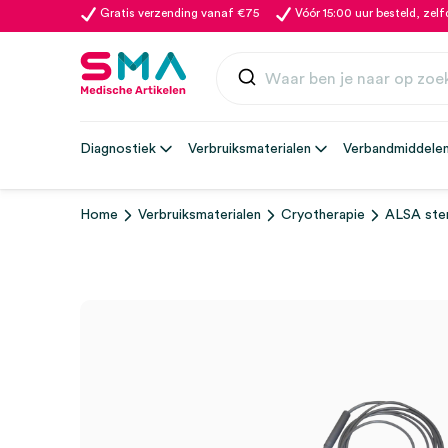
Gratis verzending vanaf €75
Vóór 15:00 uur besteld, zel
Diagnostiek
Verbruiksmaterialen
Verbandmiddele
Home
Verbruiksmaterialen
Cryotherapie
ALSA ster