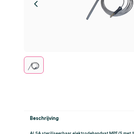
Beschrijving
ALSA steriliseerbaar elektrodehandvat MPE/S met 2 