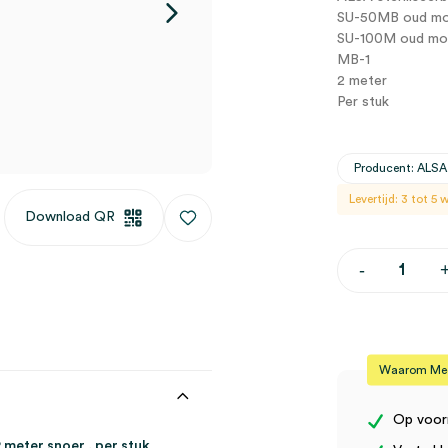
SU-50MB oud mod
SU-100M oud mod
MB-1
2 meter
Per stuk
Producent: ALSA
Levertijd: 3 tot 5
Download QR
ALSA
-
steriliseerb
elektrodeha
MPE/S
met
2
meter
Waarom Medi
snoer
(1)
aantal
Op voor
meter snoer , per stuk