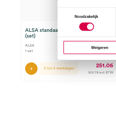
Toestemmingsselectie
Noodzakelijk
ALSA standaard accessoires B700/A
(set)
ALSA
Weigeren
1 set
251.06
3 tot 5 werkdagen
303.78
incl. BTW