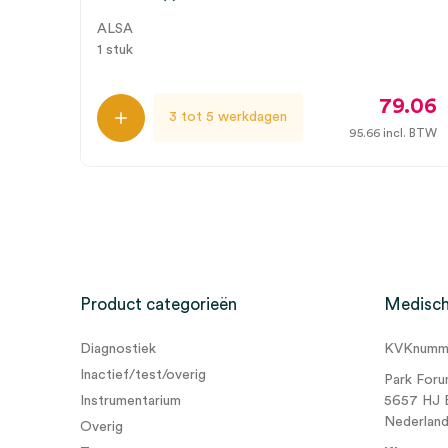
ALSA
1 stuk
79.06
3 tot 5 werkdagen
95.66
incl. BTW
Product categorieën
Medisch
Diagnostiek
KVKnumme
Inactief/test/overig
Park Foru
Instrumentarium
5657 HJ 
Nederlan
Overig