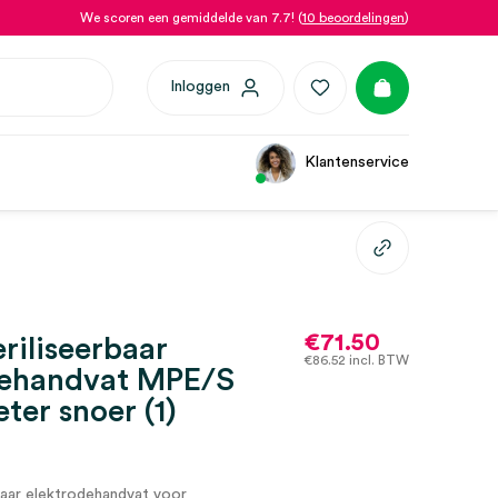
We scoren een gemiddelde van 7.7! (
10 beoordelingen
)
Inloggen
Klantenservice
€
71.50
riliseerbaar
€
86.52
incl. BTW
dehandvat MPE/S
ter snoer (1)
baar elektrodehandvat voor