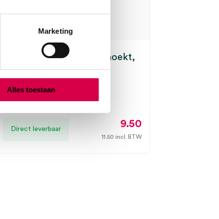
Marketing
naaldelektrode, dun gehoekt,
m x 70mm (1)
Alles toestaan
9.50
Direct leverbaar
11.50
incl. BTW