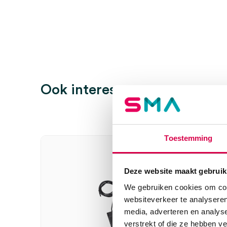
Wees de eerste om “ALSA steriliseerbaar elektrode
snoer (1)” te beoordelen
Je moet
ingelogd zijn
om een beoordeling te plaatsen.
Ook interessant
Toestemming
Deze website maakt gebruik
We gebruiken cookies om cont
websiteverkeer te analyseren
media, adverteren en analys
verstrekt of die ze hebben v