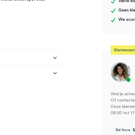
Vaste kl
Geen kle
We score
Klantenserv
Vind je antw
Of contactee
Onze klanten
08:30 tot 17
Bel Anca