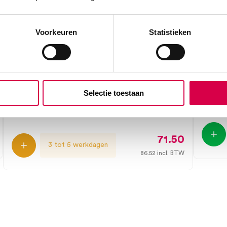
Voorkeuren
Statistieken
ALSA steriliseerbaar
ALSA 
elektrodehandvat MPE/F met 2
2.4m
meter snoer (1)
ALSA
Selectie toestaan
1 stuk
ALSA
1 stuk, 2m
71.50
3 tot 5 werkdagen
86.52
incl. BTW