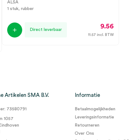
ALSA
1 stuk, rubber
9.56
Direct leverbaar
11.57
incl. BTW
e Artikelen SMA B.V.
Informatie
r: 73580791
Betaalmogelijkheden
Leveringsinformatie
m 1057
Eindhoven
Retourneren
d
Over Ons