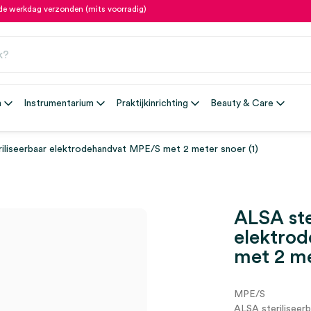
fde werkdag verzonden (mits voorradig)
n
Instrumentarium
Praktijkinrichting
Beauty & Care
iliseerbaar elektrodehandvat MPE/S met 2 meter snoer (1)
ALSA ste
elektro
met 2 me
MPE/S
ALSA steriliseer