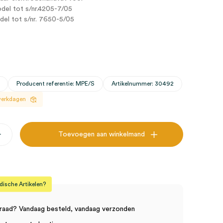
el tot s/nr.4205-7/05
el tot s/nr. 7650-5/05
Producent referentie: MPE/S
Artikelnummer: 30492
 werkdagen
+
Toevoegen aan winkelmand
aar
ndvat
sche Artikelen?
raad? Vandaag besteld, vandaag verzonden