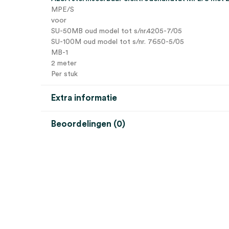
MPE/S
voor
SU-50MB oud model tot s/nr.4205-7/05
SU-100M oud model tot s/nr. 7650-5/05
MB-1
2 meter
Per stuk
Extra informatie
Beoordelingen (0)
Aantal
1 stuk
Beoordelingen
Afmeting
2m
Er zijn nog geen beoordelingen.