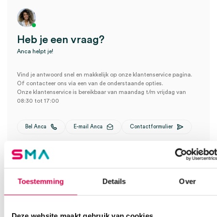
Heb je een vraag?
Anca helpt je!
Vind je antwoord snel en makkelijk op onze klantenservice pagina.
Of contacteer ons via een van de onderstaande opties.
Onze klantenservice is bereikbaar van maandag t/m vrijdag van
08:30 tot 17:00
Bel Anca
E-mail Anca
Contactformulier
Toestemming
Details
Over
Deze website maakt gebruik van cookies