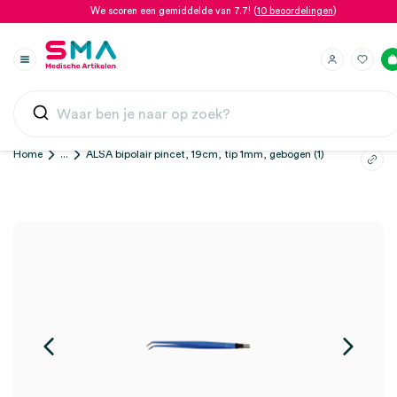
We scoren een gemiddelde van 7.7! (
10 beoordelingen
)
Home
...
ALSA bipolair pincet, 19cm, tip 1mm, gebogen (1)