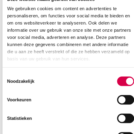
Ook interessant
We gebruiken cookies om content en advertenties te
personaliseren, om functies voor social media te bieden en
om ons websiteverkeer te analyseren. Ook delen we
informatie over uw gebruik van onze site met onze partners
voor social media, adverteren en analyse. Deze partners
kunnen deze gegevens combineren met andere informatie
die u aan ze heeft verstrekt of die ze hebben verzameld op
basis van uw gebruik van hun services.
Toestemmingsselectie
Noodzakelijk
Voorkeuren
Statistieken
ALSA bipolair pincet, 16cm, tip 0.7mm, recht
(1)