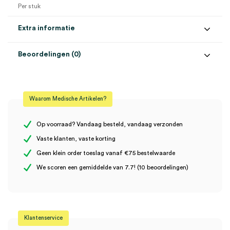
Per stuk
Extra informatie
Beoordelingen (0)
Aantal
1 stuk
Beoordelingen
Afmeting
19cm, 1mm
Waarom Medische Artikelen?
Uitvoering
gebogen
Er zijn nog geen beoordelingen.
Op voorraad? Vandaag besteld, vandaag verzonden
Vaste klanten, vaste korting
Geen klein order toeslag vanaf €75 bestelwaarde
Wees de eerste om “ALSA bipolair pincet, 19cm, tip 1mm,
We scoren een gemiddelde van 7.7! (10 beoordelingen)
gebogen (1)” te beoordelen
Je moet
ingelogd zijn
om een beoordeling te plaatsen.
Klantenservice