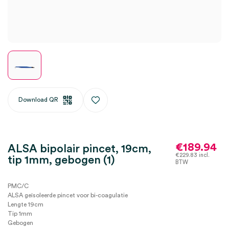
Download QR
€
189.94
ALSA bipolair pincet, 19cm,
€
229.83
incl.
tip 1mm, gebogen (1)
BTW
PMC/C
ALSA geïsoleerde pincet voor bi-coagulatie
Lengte 19cm
Tip 1mm
Gebogen