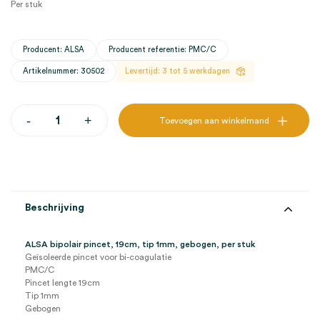
Per stuk
Producent: ALSA
Producent referentie: PMC/C
Artikelnummer: 30502
Levertijd: 3 tot 5 werkdagen
ALSA
-
+
Toevoegen aan winkelmand
bipolair
pincet,
19cm,
tip
1mm,
gebogen
(1)
Beschrijving
aantal
ALSA bipolair pincet, 19cm, tip 1mm, gebogen, per stuk
Geïsoleerde pincet voor bi-coagulatie
PMC/C
Pincet lengte 19cm
Tip 1mm
Gebogen