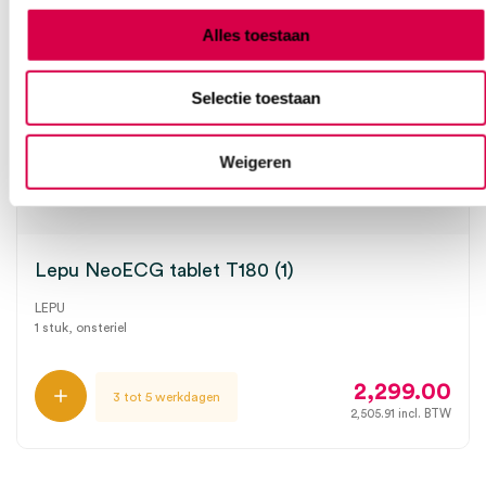
Alles toestaan
Selectie toestaan
Weigeren
Lepu NeoECG tablet T180 (1)
LEPU
1 stuk, onsteriel
2,299.00
3 tot 5 werkdagen
2,505.91
incl. BTW