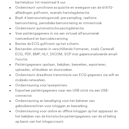
batterijduur tot maximaal 8 uur.
Ondersteunt synchrone acquisitie en weergave van de 6/9/12-
afleidingen golfvorm, evenals hartslagdetectie.
Biedt 4 bemonsteringsmodi: pre-sampling, realtime
bemonstering, periodieke bemonstering en ritmestrook.
Ondersteunt automatische pacingdetectie.
Voer patiëntgegevens in via een virtueel alfanumeriek
toetsenbord en barcodescanning.
Bevries de ECG-golfvorm op het scherm.
Bestanden uitvoeren in verschillende formaten, zoals Carewell
ECG, PDF, BMP, HL7, DICOM, SCP met gepersonaliseerde email-
functie.
Patiëntgegevens opslaan, bekijken, bewerken, exporteren,
uploaden, afdrukken en doorzoeken.
Ondersteunt draadloze transmissie van ECG-gegevens via wifi en
mobiele netwerken.
Ondersteuning voor laserprinters.
Exporteer patiëntgegevens naar een USB-stick via een USB-
connector.
Ondersteuning en beveiliging voor het beheren van
gebruikersrechten voor inloggen en bewerking.
Ondersteuning voor online en offline inloggen op het apparaat en
het bekijken van de historische patiëntgegevens van de afdeling
op basis van het inlogaccount.