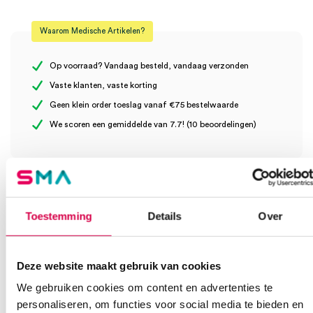
Beoordelingen
Steriel
onsteriel
Waarom Medische Artikelen?
Er zijn nog geen beoordelingen.
Op voorraad? Vandaag besteld, vandaag verzonden
Vaste klanten, vaste korting
Geen klein order toeslag vanaf €75 bestelwaarde
Wees de eerste om “Lepu NeoECG tablet S120 (1)” te beoordelen
We scoren een gemiddelde van 7.7! (10 beoordelingen)
Je moet
ingelogd zijn
om een beoordeling te plaatsen.
Klantenservice
Toestemming
Details
Over
Heb je een vraag?
Deze website maakt gebruik van cookies
Anca helpt je!
We gebruiken cookies om content en advertenties te
personaliseren, om functies voor social media te bieden en