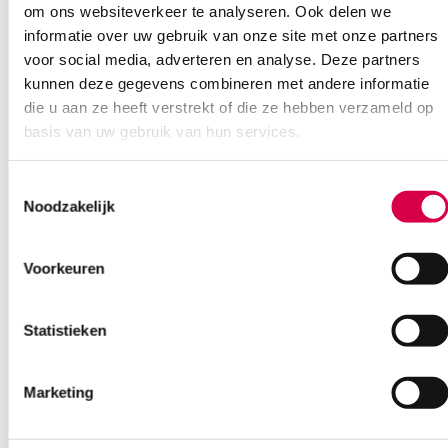
Vind je antwoord snel en makkelijk op onze klantenservice pagina.
om ons websiteverkeer te analyseren. Ook delen we
Of contacteer ons via een van de onderstaande opties.
informatie over uw gebruik van onze site met onze partners
Onze klantenservice is bereikbaar van maandag t/m vrijdag van
voor social media, adverteren en analyse. Deze partners
08:30 tot 17:00
kunnen deze gegevens combineren met andere informatie
die u aan ze heeft verstrekt of die ze hebben verzameld op
Bel Anca
E-mail Anca
Contactformulier
basis van uw gebruik van hun services.
Toestemmingsselectie
Noodzakelijk
Voorkeuren
Ook interessant
Statistieken
Marketing