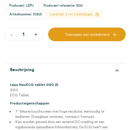
Producent: LEPU
Producent referentie: S120
Artikelnummer: 30821
Levertijd: 3 tot 5 werkdagen
Lepu
-
+
Toevoegen aan winkelmand
NeoECG
tablet
S120
(1)
aantal
Beschrijving
Lepu NeoECG tablet S120 (1)
S120
ECG Tablet
Producteigenschappen
7″ kleurentouchscreen met hoge resolutie, eenvoudig te
bedienen. Draagbaar ontwerp, compact formaat.
Kan worden gevoed door een externe DC-voeding en een
ingebouwde oplaadbare lithiumbatterij. De ECG heeft een