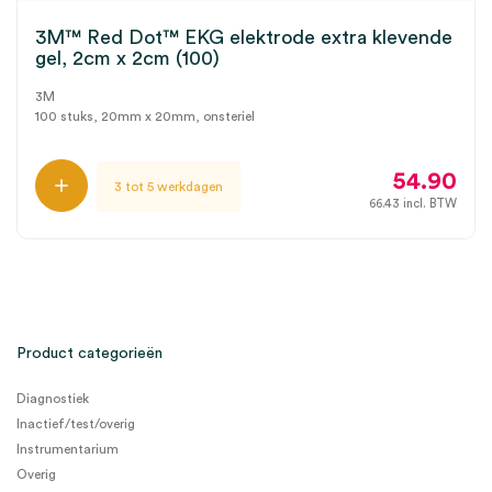
3M™ Red Dot™ EKG elektrode extra klevende
gel, 2cm x 2cm (100)
3M
100 stuks, 20mm x 20mm, onsteriel
54.90
3 tot 5 werkdagen
66.43
incl. BTW
Product categorieën
Diagnostiek
Inactief/test/overig
Instrumentarium
Overig