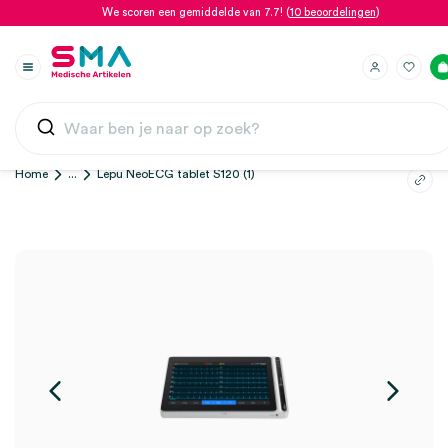
We scoren een gemiddelde van 7.7! (
10 beoordelingen
)
Home
...
Lepu NeoECG tablet S120 (1)